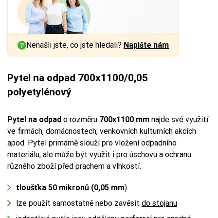
Nenašli jste, co jste hledali?
Napište nám
Pytel na odpad 700x1100/0,05
polyetylénový
Pytel na odpad
o rozměru
700x1100 mm
najde své využití
ve firmách, domácnostech, venkovních kulturních akcích
apod. Pytel primárně slouží pro vložení odpadního
materiálu, ale může být využit i pro úschovu a ochranu
různého zboží před prachem a vlhkostí.
tloušťka 50 mikronů (0,05 mm
)
lze použít samostatně nebo zavěsit
do stojanu