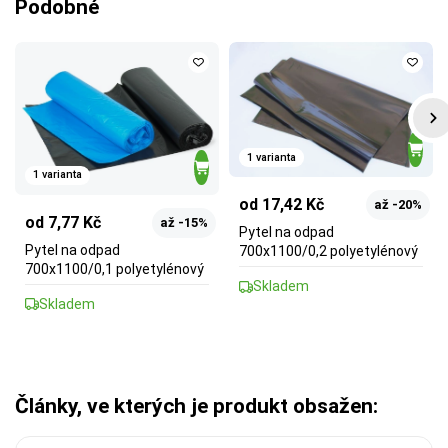
Podobné
1 varianta
1 varianta
od 17,42 Kč
až -20%
od 7,77 Kč
až -15%
Pytel na odpad
Pytel na odpad
700x1100/0,2 polyetylénový
700x1100/0,1 polyetylénový
Skladem
Skladem
Články, ve kterých je produkt obsažen: