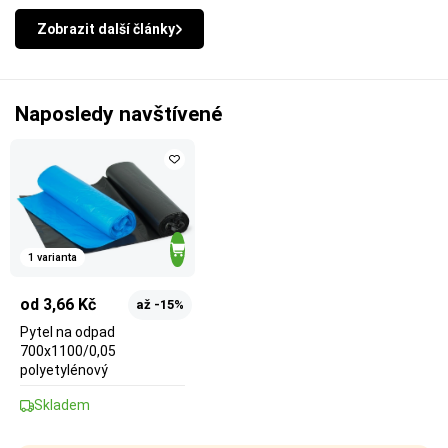
Zobrazit další články
Naposledy navštívené
1 varianta
od 3,66 Kč
až -15%
Pytel na odpad
700x1100/0,05
polyetylénový
Skladem