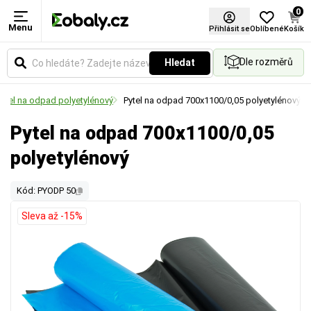
0
Menu
Přihlásit se
Oblíbené
Košík
Dle rozměrů
Hledat
Pytel na odpad polyetylénový
Pytel na odpad 700x1100/0,05 polyetylénový
Pytel na odpad 700x1100/0,05
polyetylénový
Kód: PYODP 50
Sleva až -15%