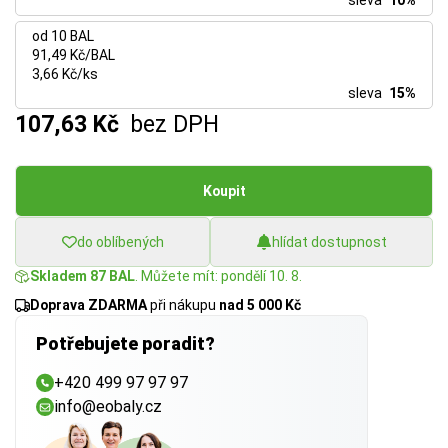
sleva
10%
od 10 BAL
91,49 Kč/BAL
3,66 Kč/ks
sleva
15%
107,63 Kč
bez DPH
Koupit
do oblíbených
hlídat dostupnost
Skladem 87 BAL
. Můžete mít: pondělí 10. 8.
Doprava ZDARMA
při nákupu
nad 5 000 Kč
Potřebujete poradit?
+420 499 97 97 97
info@eobaly.cz