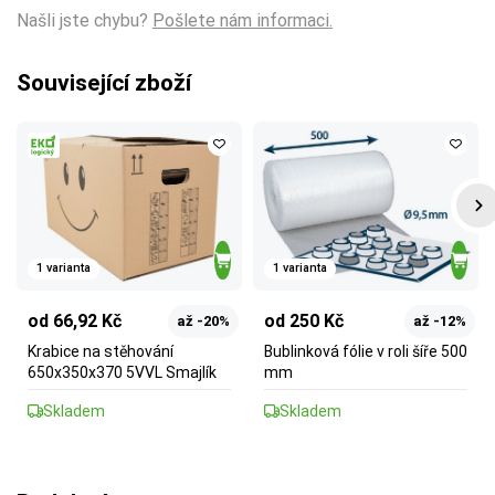
Našli jste chybu?
Pošlete nám informaci.
Související zboží
1 varianta
1 varianta
od 66,92 Kč
od 250 Kč
až -20%
až -12%
Krabice na stěhování
Bublinková fólie v roli šíře 500
650x350x370 5VVL Smajlík
mm
Skladem
Skladem