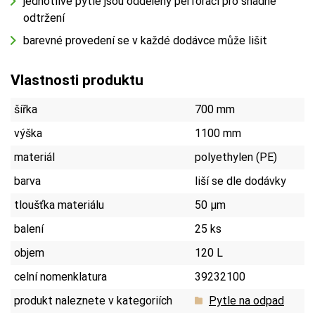
jednotlivé pytle jsou odděleny perforací pro snadné
odtržení
barevné provedení se v každé dodávce může lišit
Vlastnosti produktu
šířka
700 mm
výška
1100 mm
materiál
polyethylen (PE)
barva
liší se dle dodávky
tloušťka materiálu
50 µm
balení
25 ks
objem
120 L
celní nomenklatura
39232100
produkt naleznete v kategoriích
Pytle na odpad