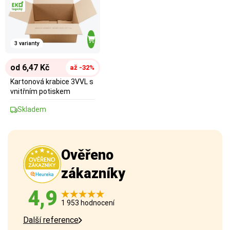
3 varianty
od 6,47 Kč
až -32%
Kartonová krabice 3VVL s
vnitřním potiskem
Skladem
Ověřeno
zákazníky
4,9
1 953 hodnocení
Další reference