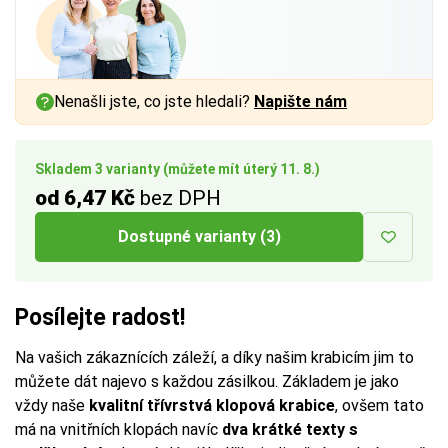
a vnitřním rozměrem až
a vnitřním rozměrem až
a vnitřním rozměrem až
1 cm
1 cm
1 cm
na každé straně.
na každé straně.
na každé straně.
Více tipů pro výběr správné krabice:
Více tipů pro výběr správné krabice:
Více tipů pro výběr správné krabice:
Nenašli jste, co jste hledali?
Napište nám
BUTTON:
BUTTON:
BUTTON:
Jak vybrat krabici
Jak vybrat krabici
Jak vybrat krabici
Skladem 3 varianty (můžete mít úterý 11. 8.)
od 6,47 Kč
bez DPH
Dostupné varianty (3)
Posílejte radost!
Na vašich zákaznících záleží, a díky našim krabicím jim to
můžete dát najevo s každou zásilkou. Základem je jako
vždy naše
kvalitní třívrstvá klopová krabice
, ovšem tato
má na vnitřních klopách navíc
dva krátké texty s