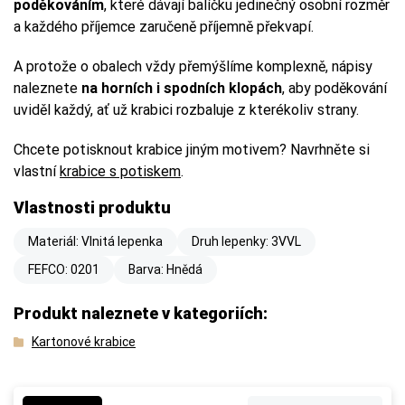
poděkováním
, které dávají balíčku jedinečný osobní rozměr
a každého příjemce zaručeně příjemně překvapí.
A protože o obalech vždy přemýšlíme komplexně, nápisy
naleznete
na horních i spodních klopách
, aby poděkování
uviděl každý, ať už krabici rozbaluje z kterékoliv strany.
Chcete potisknout krabice jiným motivem? Navrhněte si
vlastní
krabice s potiskem
.
Vlastnosti produktu
Materiál: Vlnitá lepenka
Druh lepenky: 3VVL
FEFCO: 0201
Barva: Hnědá
Produkt naleznete v kategoriích:
Kartonové krabice