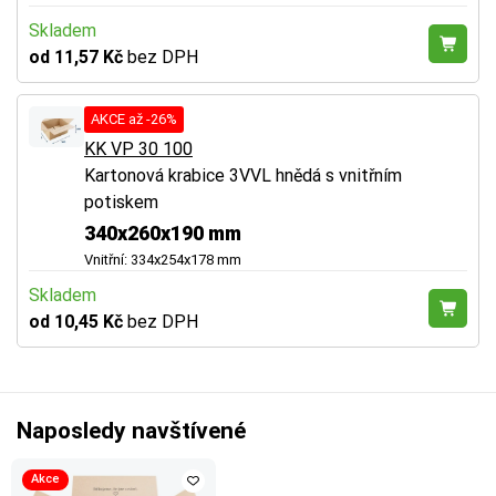
Skladem
od 11,57 Kč
bez DPH
AKCE až -26%
KK VP 30 100
Kartonová krabice 3VVL hnědá s vnitřním
potiskem
340x260x190 mm
Vnitřní: 334x254x178 mm
Skladem
od 10,45 Kč
bez DPH
Naposledy navštívené
Akce