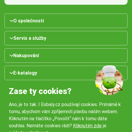
O společnosti
Servis a služby
Nakupování
E-katalogy
Zase ty cookies?
Ano, je to tak. I Eobaly.cz používají cookies. Primárně k
tomu, abychom vám zpříjemnili plavbu naším webem.
Kliknutím na tlačítko „Povolit“ nám k tomu dáte
souhlas. Nemáte cookies rádi?
Kliknutím zde
je
Naše pobočky: