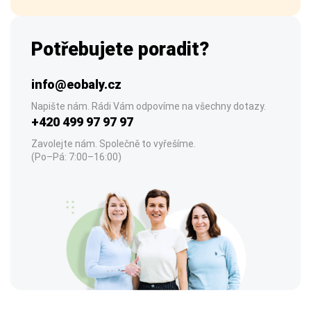
Potřebujete poradit?
info@eobaly.cz
Napište nám. Rádi Vám odpovíme na všechny dotazy.
+420 499 97 97 97
Zavolejte nám. Společně to vyřešíme.
(Po–Pá: 7:00–16:00)