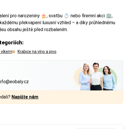
alení pro narozeniny 🎂, svatbu 💍 nebo firemní akci 🏢,
í každému překvapení luxusní vzhled – a díky průhlednému
ásu obsahu ještě před rozbalením.
a každé straně.
a každé straně.
tegoriích:
s víkem
Krabice na víno a pivo
?
nfo@eobaly.cz
edali?
Napište nám