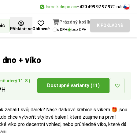
Jsme k dispozici
+420 499 97 97 97
O nás
Prázdný košík
bic
K POKLADNĚ
Přihlásit se
Oblíbené
s DPH
bez DPH
 dno + víko
ít úterý 11. 8.)
Dostupné varianty (11)
PH
ak zabalit svůj dárek? Naše dárkové krabice s víkem
🎁
jsou
kdo chce vytvořit stylové balení, které zaujme na první
cké víko pro decentní vzhled, nebo průhledné víko, které dá
ání.