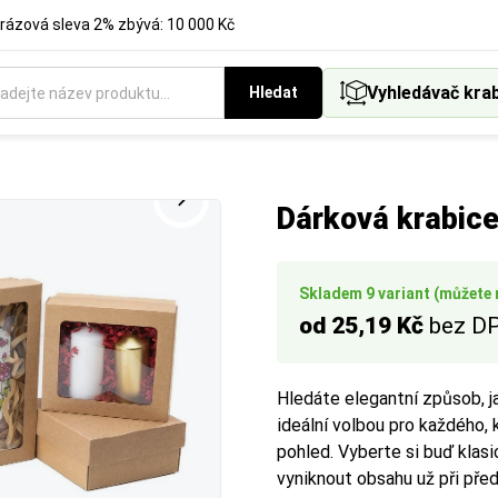
rázová sleva 2% zbývá: 10 000 Kč
Vyhledávač kra
Hledat
(VVL), tím vyšší pevnost a nosnost krabice:
é provedení obalů a balicích materiálů podle vašich preferencí.
Dárková krabice
ovrchů, výplň (v rolích).
ní balíky pro lehčí zboží.
klady, stěhování, vyšší ochrana.
Skladem 9 variant (můžete m
od 25,19 Kč
bez D
vé využití a extrémní zatížení.
e
Hledáte elegantní způsob, j
ideální volbou pro každého, 
pohled. Vyberte si buď klasi
vyniknout obsahu už při před