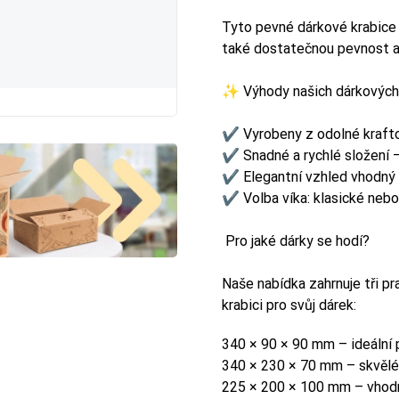
Tyto pevné dárkové krabice z 
také dostatečnou pevnost a
 rozdíl mezi vnějším a vnitřním měřením.
 rozdíl mezi vnějším a vnitřním měřením.
✨ Výhody našich dárkových 
✔ Vyrobeny z odolné kraft
✔ Snadné a rychlé složení –
✔ Elegantní vzhled vhodný p
✔ Volba víka: klasické neb
r
r
(důležitý pro dopravu)
(důležitý pro dopravu)
Pro jaké dárky se hodí?
ku stěn krabice
ku stěn krabice
. Důležitý při výběru přepravce (např. Zásilkovna,
. Důležitý při výběru přepravce (např. Zásilkovna,
Naše nabídka zahrnuje tři p
etu.
etu.
krabici pro svůj dárek:
r
r
(důležitý pro zboží)
(důležitý pro zboží)
340 × 90 × 90 mm – ideální p
340 × 230 × 70 mm – skvělé ř
225 × 200 × 100 mm – vhodná
 prostor uvnitř krabice
 prostor uvnitř krabice
. Vyberte vždy o něco větší rozměr, než
. Vyberte vždy o něco větší rozměr, než