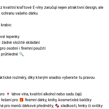
kvalitní kraftové E-vlny zaručují nejen atraktivní design, ale
 ochranu vašeho dárku.
krabic:
ové lepenky
 žádné složité skládání
ro osobní i firemní použití
o průhledné 🔍
 Balíkovna) nebo
 Balíkovna) nebo
raktické rozměry, díky kterým snadno vyberete tu pravou
ro 🍷 lahve vína, kvalitní alkohol nebo sadu čajů
ešení pro 🎁 firemní dárky, knihy, kosmetické balíčky
 pro menší dárkové předměty, 🍫 sladkosti, hrnky či svíčky
 má váš produkt —
 má váš produkt —