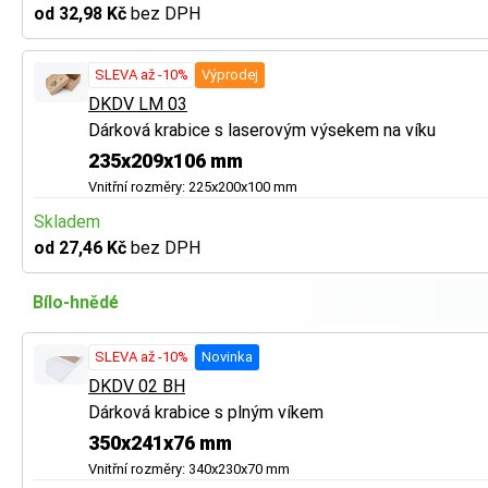
od 32,98 Kč
bez DPH
SLEVA až -10%
Výprodej
DKDV LM 03
Dárková krabice s laserovým výsekem na víku
235x209x106 mm
Vnitřní rozměry: 225x200x100 mm
Skladem
od 27,46 Kč
bez DPH
Bílo-hnědé
SLEVA až -10%
Novinka
DKDV 02 BH
Dárková krabice s plným víkem
350x241x76 mm
Vnitřní rozměry: 340x230x70 mm