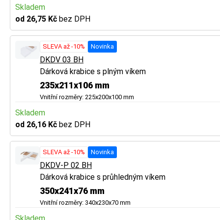
Skladem
od 26,75 Kč
bez DPH
SLEVA až -10%
Novinka
DKDV 03 BH
Dárková krabice s plným víkem
235x211x106 mm
Vnitřní rozměry: 225x200x100 mm
Skladem
od 26,16 Kč
bez DPH
SLEVA až -10%
Novinka
DKDV-P 02 BH
Dárková krabice s průhledným víkem
350x241x76 mm
Vnitřní rozměry: 340x230x70 mm
Skladem