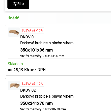
Filtr
Hnědé
SLEVA až -10%
DKDV 01
Dárková krabice s plným víkem
350x101x96 mm
Vnitřní rozměry: 340x90x90 mm
Skladem
od 25,19 Kč
bez DPH
SLEVA až -10%
DKDV 02
Dárková krabice s plným víkem
350x241x76 mm
Vnitřní rozměry: 340x230x70 mm