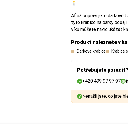
🕯
 na výplň
 na výplň
Ať už připravujete dárkové b
tyto krabice na dárky dodaj
víku můžete navíc ukázat kr
nky může být rozdíl mezi vnějším a vnitřním rozměrem až
nky může být rozdíl mezi vnějším a vnitřním rozměrem až
1 cm
1 cm
n
n
Produkt naleznete v ka
běr správné krabice:
běr správné krabice:
Dárkové krabice
Krabice 
at krabici
at krabici
Potřebujete poradit
+420 499 97 97 97
i
Nenašli jste, co jste hl