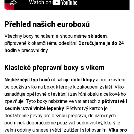
Přehled našich euroboxů
Všechny boxy na našem e-shopu máme
skladem
,
připravené k okamžitému odeslání.
Doručujeme je do 24
hodin
v pracovní dny.
Klasické přepravní boxy s víkem
Nejběžnější typ boxů
obsahuje
dolní klopy
a pro uzavření
se používá
víko na boxy
, které je k zakoupení zvlášť. Víko
usnadňuje opětovné otevírání i zavírání obalu a celkově ho
zpevňuje. Tyto boxy nabízíme ve variantách z
pětivrstvé i
sedmivrstvé vlnité lepenky
. Pětivrstvý karton je
dostatečně pevný pro běžnou přepravu, do náročných
podmínek doporučujeme používat sedmivrstvý, který je
velmi odolný a snese i větší zatížení stohováním.
Víka pro