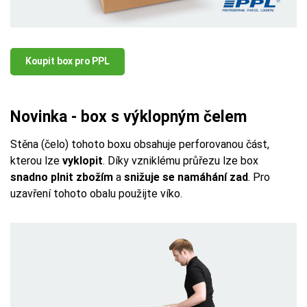
Koupit box pro PPL
Novinka - box s výklopným čelem
Stěna (čelo) tohoto boxu obsahuje perforovanou část,
kterou lze
vyklopit
. Díky vzniklému průřezu lze box
snadno plnit zbožím
a
snižuje se namáhání zad
. Pro
uzavření tohoto obalu použijte víko.