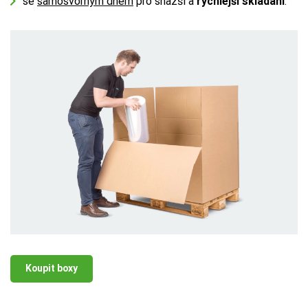
se
samosvorným dnem
pro snazší a
rychlejší skládání
.
Koupit boxy