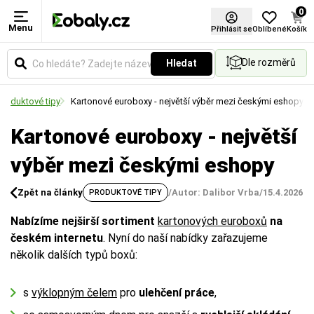
0
Menu
Přihlásit se
Oblíbené
Košík
Dle rozměrů
Hledat
Produktové tipy
Kartonové euroboxy - největší výběr mezi českými eshopy
Kartonové euroboxy - největší
výběr mezi českými eshopy
Zpět na články
/
Autor: Dalibor Vrba
/
15.4.2026
PRODUKTOVÉ TIPY
Nabízíme nejširší sortiment
kartonových euroboxů
na
českém internetu
. Nyní do naší nabídky zařazujeme
několik dalších typů boxů:
s
výklopným čelem
pro
ulehčení práce
,