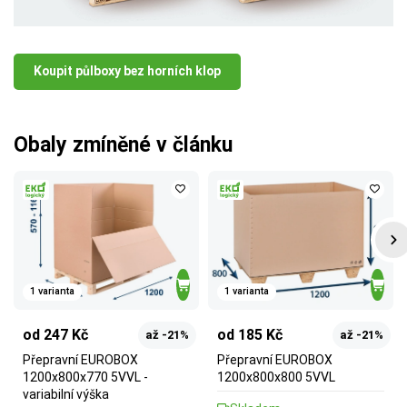
Koupit půlboxy bez horních klop
Obaly zmíněné v článku
1 varianta
1 varianta
od 247 Kč
od 185 Kč
až -21%
až -21%
Přepravní EUROBOX
Přepravní EUROBOX
1200x800x770 5VVL -
1200x800x800 5VVL
variabilní výška