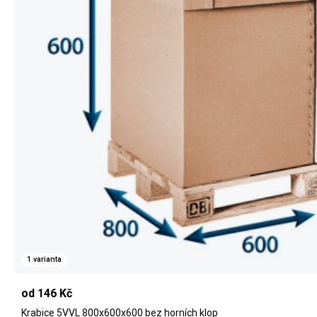
1 varianta
od 146 Kč
Krabice 5VVL 800x600x600 bez horních klop