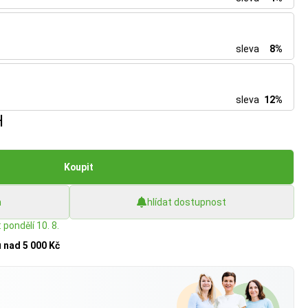
sleva
8%
sleva
12%
H
Koupit
h
hlídat dostupnost
 pondělí 10. 8.
u
nad 5 000 Kč
?