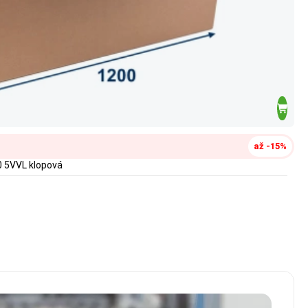
až -15%
0 5VVL klopová