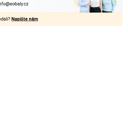
nfo@eobaly.cz
edali?
Napište nám