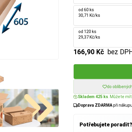
od 60 ks
30,71 Kč/ks
od 120 ks
29,37 Kč/ks
166,90 Kč
bez DP
do oblíbenýc
Skladem 425 ks
. Můžete mít:
Doprava ZDARMA
při nákup
Potřebujete poradit