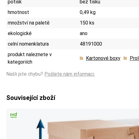
potisk
bez tisku
hmotnost
0,49 kg
množství na paletě
150 ks
ekologické
ano
celní nomenklatura
48191000
produkt naleznete v
Kartonové boxy
Pro
kategoriích
Našli jste chybu?
Pošlete nám informaci.
Související zboží