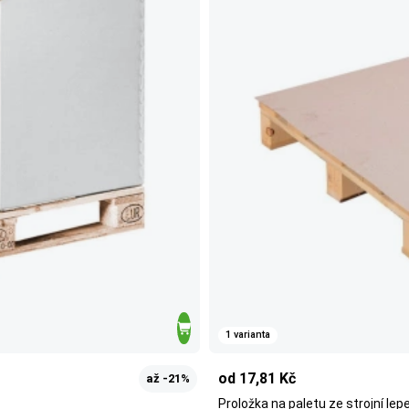
1 varianta
od 17,81 Kč
až -21%
Proložka na paletu ze strojní le