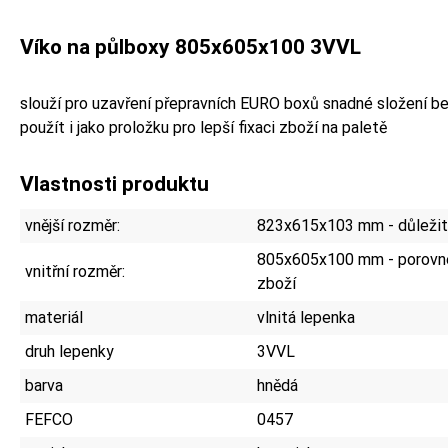
Víko na půlboxy 805x605x100 3VVL
slouží pro uzavření přepravních EURO boxů snadné složení bez
použít i jako proložku pro lepší fixaci zboží na paletě
Vlastnosti produktu
vnější rozměr:
823x615x103 mm - důležité
805x605x100 mm - porovne
vnitřní rozměr:
zboží
materiál
vlnitá lepenka
druh lepenky
3VVL
barva
hnědá
FEFCO
0457