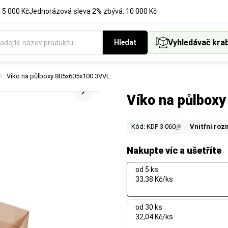
 5 000 Kč
Jednorázová sleva 2% zbývá: 10 000 Kč
Vyhledávač kra
Hledat
Víko na půlboxy 805x605x100 3VVL
Víko na půlbox
Kód: KDP 3 060
Vnitřní roz
Nakupte víc a ušetříte
od 5 ks
33,38 Kč/ks
od 30 ks
32,04 Kč/ks