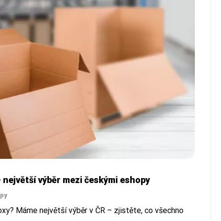
 největší výběr mezi českými eshopy
ipy
xy? Máme největší výběr v ČR – zjistěte, co všechno