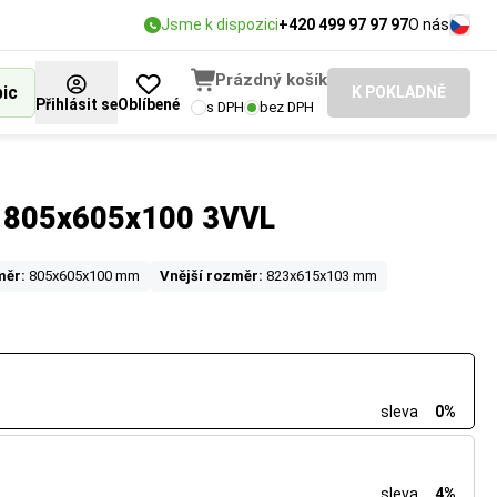
Jsme k dispozici
+420 499 97 97 97
O nás
Prázdný košík
bic
K POKLADNĚ
Přihlásit se
Oblíbené
s DPH
bez DPH
y 805x605x100 3VVL
měr:
805x605x100 mm
Vnější rozměr:
823x615x103 mm
sleva
0%
sleva
4%