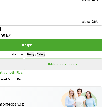
sleva
26%
H
,05 Kč)
Koupit
Nakupovat:
Kusy
/
Palety
h
hlídat dostupnost
t: pondělí 10. 8.
u
nad 5 000 Kč
?
nfo@eobaly.cz