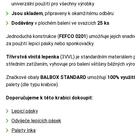
univerzální použití pro všechny výrobky.
Jsou skladem
, připraveny k okamžitému odběru
Dodávány
v plochém balení ve svazcích
25 ks
Jednoduchá konstrukce (
FEFCO 0201
) umožňuje jejich snadn
za použití lepicí pásky nebo sponkovačky.
Třívrstvá vlnitá lepenka
(3VVL) je standardním materiálem p
středním zatížením, vyhovuje pro balení většiny běžných výr
Značkové obaly
BALBOX STANDARD
umožňují
100% využit
palety (dle typu krabice).
Doporučujeme k této krabici dokoupit:
Lepicí pásky
Odvíječe lepících pásek
Palety Inka