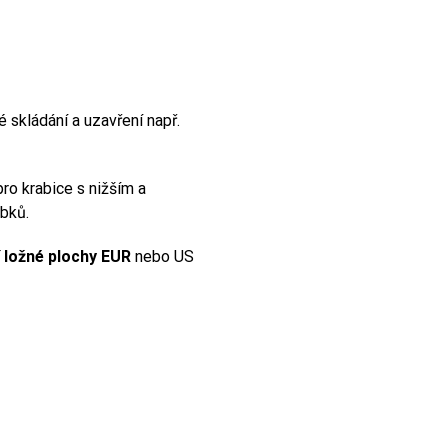
é skládání a uzavření např.
ro krabice s nižším a
obků.
í ložné plochy EUR
nebo US