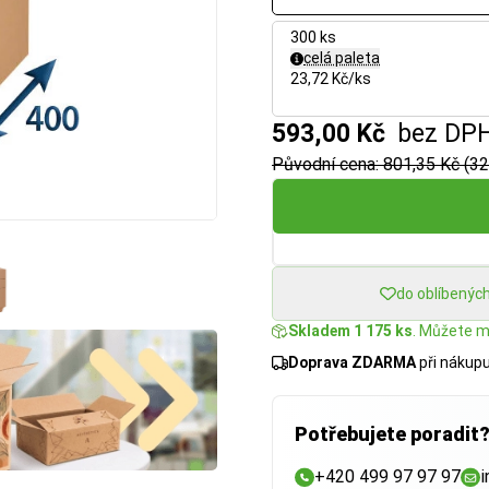
300 ks
celá paleta
23,72 Kč/ks
593,00 Kč
bez DP
Původní cena: 801,35 Kč (32
do oblíbenýc
Skladem 1 175 ks
. Můžete mí
Doprava ZDARMA
při nákup
Potřebujete poradit
+420 499 97 97 97
i