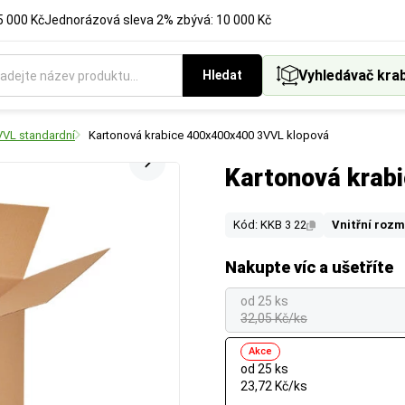
5 000 Kč
Jednorázová sleva 2% zbývá: 10 000 Kč
Vyhledávač kra
Hledat
VVL standardní
Kartonová krabice 400x400x400 3VVL klopová
Kartonová krab
Kód: KKB 3 22
Vnitřní rozm
Nakupte víc a ušetříte
od 25 ks
32,05 Kč/ks
Akce
od 25 ks
23,72 Kč/ks