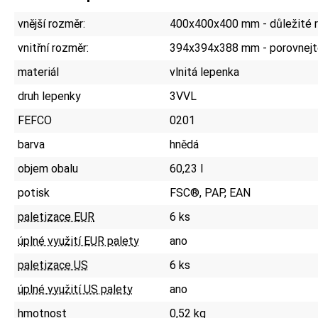
vnější rozměr:
400x400x400 mm - důležité r
vnitřní rozměr:
394x394x388 mm - porovnejt
materiál
vlnitá lepenka
druh lepenky
3VVL
FEFCO
0201
barva
hnědá
objem obalu
60,23 l
potisk
FSC®, PAP, EAN
paletizace EUR
6 ks
úplné využití EUR palety
ano
paletizace US
6 ks
úplné využití US palety
ano
hmotnost
0,52 kg