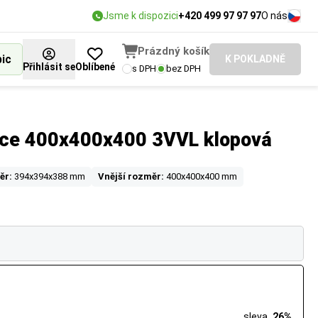
Jsme k dispozici
+420 499 97 97 97
O nás
Prázdný košík
bic
K POKLADNĚ
Přihlásit se
Oblíbené
s DPH
bez DPH
ice 400x400x400 3VVL klopová
ěr:
394x394x388 mm
Vnější rozměr:
400x400x400 mm
sleva
26%