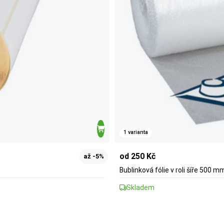
1 varianta
od 250 Kč
až -5%
Bublinková fólie v roli šíře 500 m
Skladem