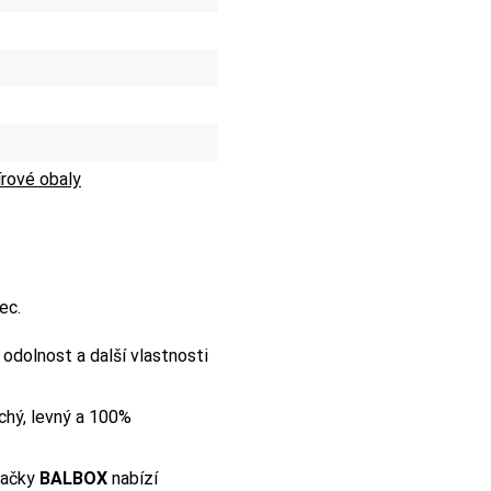
rové obaly
ec.
e odolnost a další vlastnosti
chý, levný a 100%
načky
BALBOX
nabízí