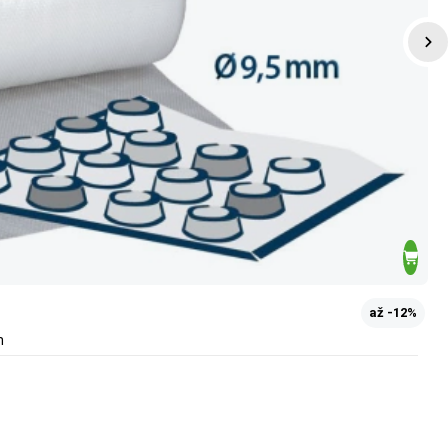
až -12%
m