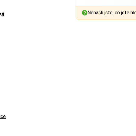
Nenašli jste, co jste hl
vá
ice