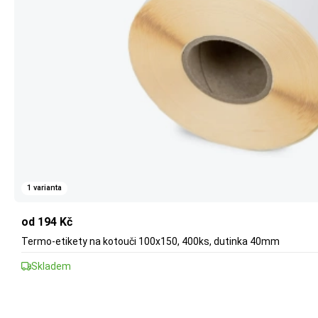
1 varianta
od 194 Kč
Termo-etikety na kotouči 100x150, 400ks, dutinka 40mm
Skladem