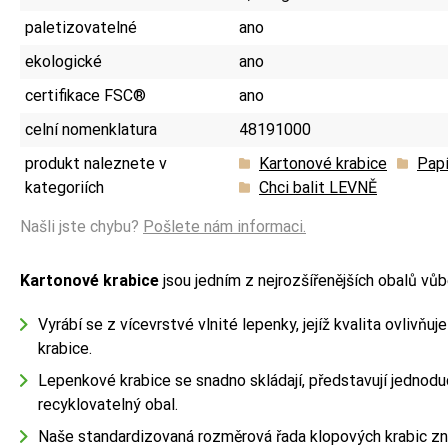
paletizovatelné
ano
ekologické
ano
certifikace FSC®
ano
celní nomenklatura
48191000
produkt naleznete v
Kartonové krabice
Papí
kategoriích
Chci balit LEVNĚ
Našli jste chybu?
Pošlete nám informaci.
Kartonové krabice
jsou jedním z nejrozšířenějších obalů vůb
Vyrábí se z vícevrstvé vlnité lepenky, jejíž kvalita ovlivňuj
krabice.
Lepenkové krabice se snadno skládají, představují jednodu
recyklovatelný obal.
Naše standardizovaná rozměrová řada klopových krabic z