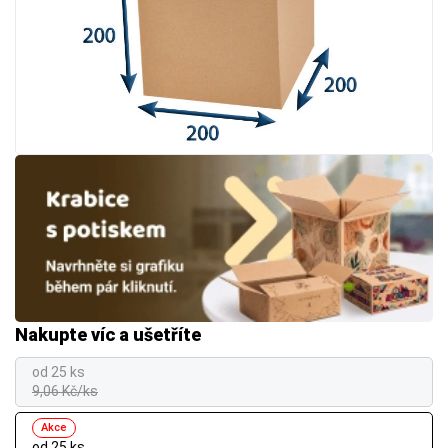
Nakupte víc a ušetříte
od 25 ks
9,06 Kč/ks
Akce
od 25 ks