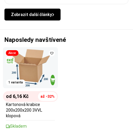
Zobrazit další články
Naposledy navštívené
Akce
1 varianta
od 6,16 Kč
až -32%
Kartonová krabice
200x200x200 3VVL
klopová
Skladem