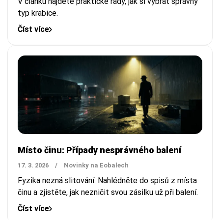
V článku najdete praktické rady, jak si vybrat správný
typ krabice.
Číst více
Místo činu: Případy nesprávného balení
17. 3. 2026
/
Novinky na Eobalech
Fyzika nezná slitování. Nahlédněte do spisů z místa
činu a zjistěte, jak nezničit svou zásilku už při balení.
Číst více