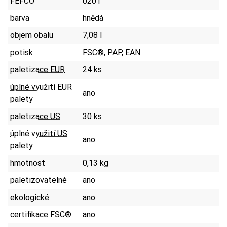
FEFCO
0201
barva
hnědá
objem obalu
7,08 l
potisk
FSC®, PAP, EAN
paletizace EUR
24 ks
úplné využití EUR
ano
palety
paletizace US
30 ks
úplné využití US
ano
palety
hmotnost
0,13 kg
paletizovatelné
ano
ekologické
ano
certifikace FSC®
ano