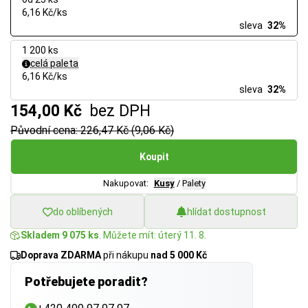
6,16 Kč/ks
sleva
32%
1 200 ks
celá paleta
6,16 Kč/ks
sleva
32%
154,00 Kč
bez DPH
Původní cena: 226,47 Kč (9,06 Kč)
Koupit
Nakupovat:
Kusy
/
Palety
do oblíbených
hlídat dostupnost
Skladem 9 075 ks
. Můžete mít: úterý 11. 8.
Doprava ZDARMA
při nákupu
nad 5 000 Kč
Potřebujete poradit?