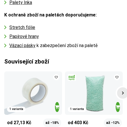
Palety Inka
K ochraně zboží na paletách doporučujeme:
Stretch fólie
Papírové hrany
Vázací pásky
k zabezpečení zboží na paletě
Související zboží
1 varianta
1 varianta
od 27,13 Kč
od 403 Kč
až -18%
až -12%