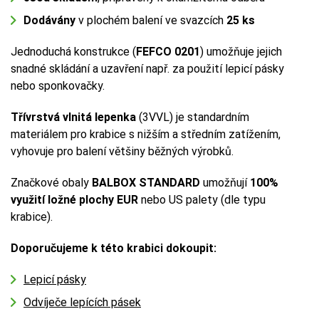
Dodávány
v plochém balení ve svazcích
25 ks
Jednoduchá konstrukce (
FEFCO 0201
) umožňuje jejich
snadné skládání a uzavření např. za použití lepicí pásky
nebo sponkovačky.
Třívrstvá vlnitá lepenka
(3VVL) je standardním
materiálem pro krabice s nižším a středním zatížením,
vyhovuje pro balení většiny běžných výrobků.
Značkové obaly
BALBOX STANDARD
umožňují
100%
využití ložné plochy EUR
nebo US palety (dle typu
krabice).
Doporučujeme k této krabici dokoupit:
Lepicí pásky
Odvíječe lepících pásek