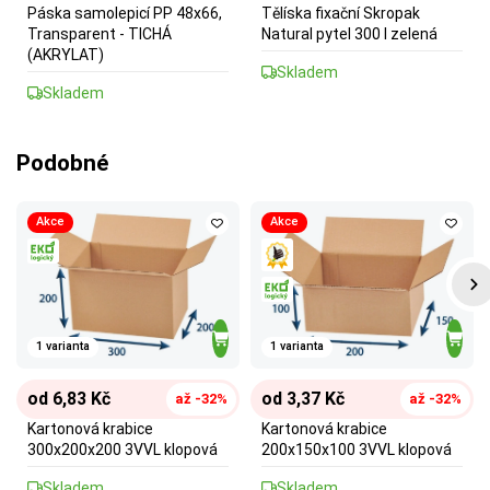
Páska samolepicí PP 48x66,
Tělíska fixační Skropak
Transparent - TICHÁ
Natural pytel 300 l zelená
(AKRYLAT)
Skladem
Skladem
Podobné
Akce
Akce
1 varianta
1 varianta
od 6,83 Kč
od 3,37 Kč
až -32%
až -32%
Kartonová krabice
Kartonová krabice
300x200x200 3VVL klopová
200x150x100 3VVL klopová
Skladem
Skladem