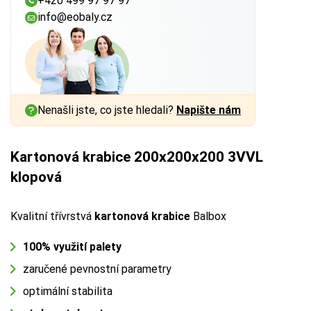
+420 499 97 97 97
info@eobaly.cz
Nenašli jste, co jste hledali?
Napište nám
Kartonová krabice 200x200x200 3VVL
klopová
Kvalitní třívrstvá
kartonová krabice
Balbox
100% využití palety
zaručené pevnostní parametry
optimální stabilita