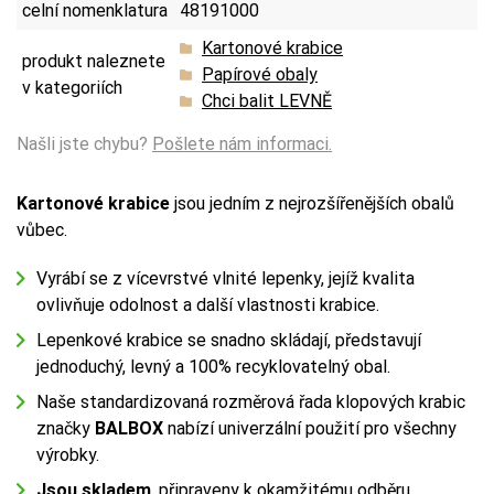
celní nomenklatura
48191000
Kartonové krabice
produkt naleznete
Papírové obaly
v kategoriích
Chci balit LEVNĚ
Našli jste chybu?
Pošlete nám informaci.
Kartonové krabice
jsou jedním z nejrozšířenějších obalů
vůbec.
Vyrábí se z vícevrstvé vlnité lepenky, jejíž kvalita
ovlivňuje odolnost a další vlastnosti krabice.
Lepenkové krabice se snadno skládají, představují
jednoduchý, levný a 100% recyklovatelný obal.
Naše standardizovaná rozměrová řada klopových krabic
značky
BALBOX
nabízí univerzální použití pro všechny
výrobky.
Jsou skladem
, připraveny k okamžitému odběru