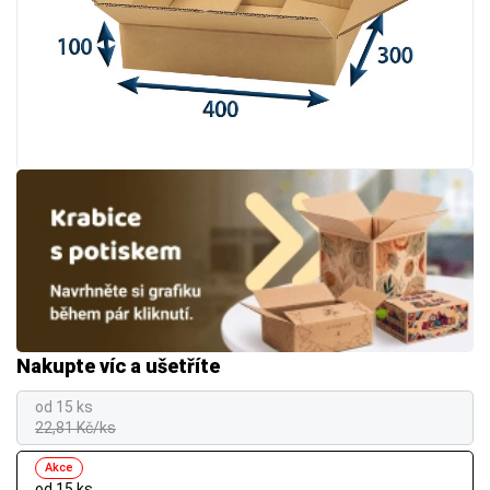
Nakupte víc a ušetříte
od 15 ks
22,81 Kč/ks
Akce
od 15 ks