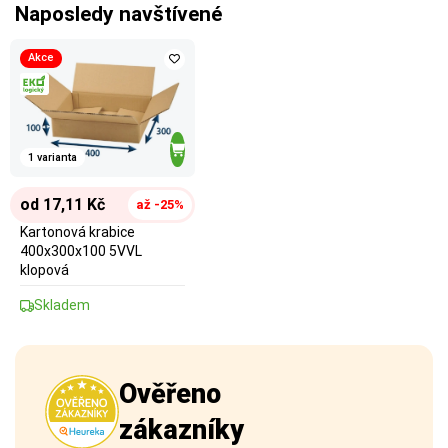
Naposledy navštívené
Akce
1 varianta
od 17,11 Kč
až -25%
Kartonová krabice
400x300x100 5VVL
klopová
Skladem
Ověřeno
zákazníky