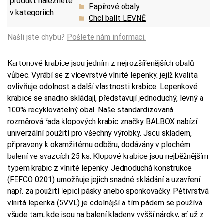
produkt naleznete
Papírové obaly
v kategoriích
Chci balit LEVNĚ
Našli jste chybu?
Pošlete nám informaci.
Kartonové krabice jsou jedním z nejrozšířenějších obalů
vůbec. Vyrábí se z vícevrstvé vlnité lepenky, jejíž kvalita
ovlivňuje odolnost a další vlastnosti krabice. Lepenkové
krabice se snadno skládají, představují jednoduchý, levný a
100% recyklovatelný obal. Naše standardizovaná
rozměrová řada klopových krabic značky BALBOX nabízí
univerzální použití pro všechny výrobky. Jsou skladem,
připraveny k okamžitému odběru, dodávány v plochém
balení ve svazcích 25 ks. Klopové krabice jsou nejběžnějším
typem krabic z vlnité lepenky. Jednoduchá konstrukce
(FEFCO 0201) umožňuje jejich snadné skládání a uzavření
např. za použití lepicí pásky anebo sponkovačky. Pětivrstvá
vlnitá lepenka (5VVL) je odolnější a tím pádem se používá
všude tam, kde jsou na balení kladeny vyšší nároky, ať už z