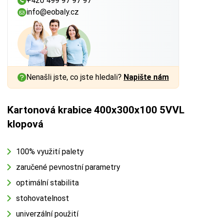
+420 499 97 97 97
info@eobaly.cz
Nenašli jste, co jste hledali?
Napište nám
Kartonová krabice 400x300x100 5VVL
klopová
100% využití palety
zaručené pevnostní parametry
optimální stabilita
stohovatelnost
univerzální použití