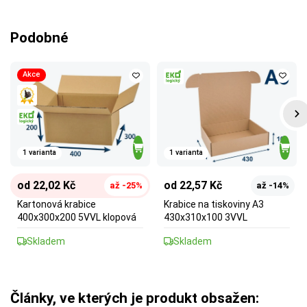
Podobné
Akce
1 varianta
1 varianta
od 22,02 Kč
od 22,57 Kč
až -25%
až -14%
Kartonová krabice
Krabice na tiskoviny A3
400x300x200 5VVL klopová
430x310x100 3VVL
Skladem
Skladem
Články, ve kterých je produkt obsažen: