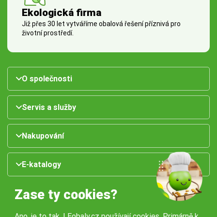
Ekologická firma
Již přes 30 let vytváříme obalová řešení příznivá pro
životní prostředí.
O společnosti
Servis a služby
Nakupování
E-katalogy
Zase ty cookies?
Ano, je to tak. I Eobaly.cz používají cookies. Primárně k