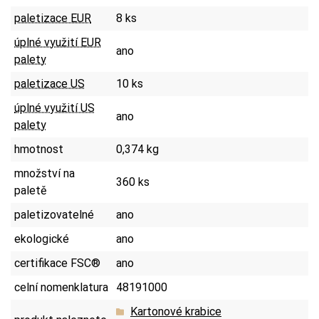
paletizace EUR
8 ks
úplné využití EUR
ano
palety
paletizace US
10 ks
úplné využití US
ano
palety
hmotnost
0,374 kg
množství na
360 ks
paletě
paletizovatelné
ano
ekologické
ano
certifikace FSC®
ano
celní nomenklatura
48191000
Kartonové krabice