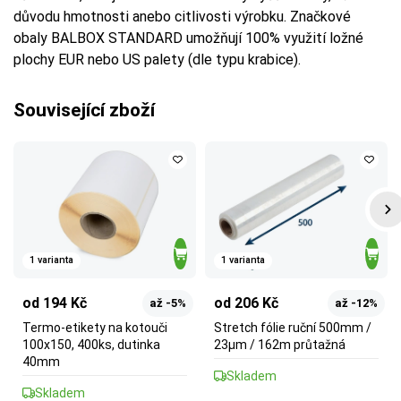
důvodu hmotnosti anebo citlivosti výrobku. Značkové
obaly BALBOX STANDARD umožňují 100% využití ložné
plochy EUR nebo US palety (dle typu krabice).
Související zboží
1 varianta
1 varianta
od 194 Kč
od 206 Kč
až -5%
až -12%
Termo-etikety na kotouči
Stretch fólie ruční 500mm /
100x150, 400ks, dutinka
23µm / 162m průtažná
40mm
Skladem
Skladem