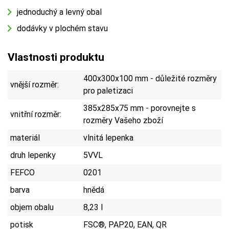
jednoduchý a levný obal
dodávky v plochém stavu
Vlastnosti produktu
400x300x100 mm - důležité rozměry
vnější rozměr:
pro paletizaci
385x285x75 mm - porovnejte s
vnitřní rozměr:
rozměry Vašeho zboží
materiál
vlnitá lepenka
druh lepenky
5VVL
FEFCO
0201
barva
hnědá
objem obalu
8,23 l
potisk
FSC®, PAP20, EAN, QR