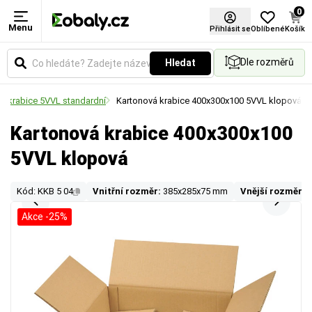
0
Menu
Přihlásit se
Oblíbené
Košík
Dle rozměrů
Hledat
á krabice 5VVL standardní
Kartonová krabice 400x300x100 5VVL klopová
Kartonová krabice 400x300x100
5VVL klopová
Kód: KKB 5 04
Vnitřní rozměr:
385x285x75 mm
Vnější rozměr:
Akce -25%