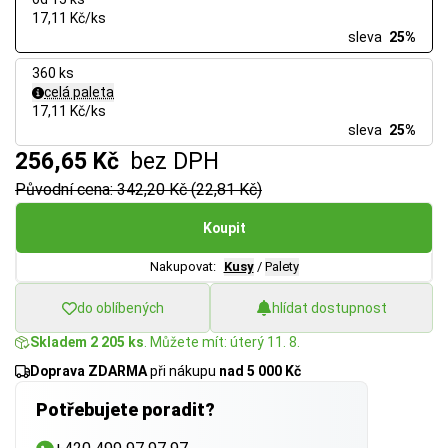
17,11 Kč/ks
sleva
25%
360 ks
celá paleta
17,11 Kč/ks
sleva
25%
256,65 Kč
bez DPH
Původní cena: 342,20 Kč (22,81 Kč)
Koupit
Nakupovat:
Kusy
/
Palety
do oblíbených
hlídat dostupnost
Skladem 2 205 ks
. Můžete mít: úterý 11. 8.
Doprava ZDARMA
při nákupu
nad 5 000 Kč
Potřebujete poradit?