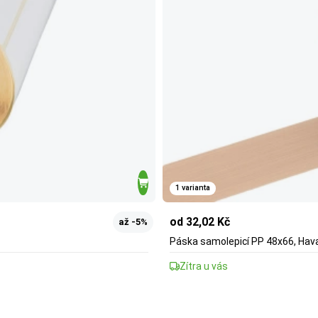
1 varianta
od 32,02 Kč
až -5%
Páska samolepicí PP 48x66, Ha
Zítra u vás