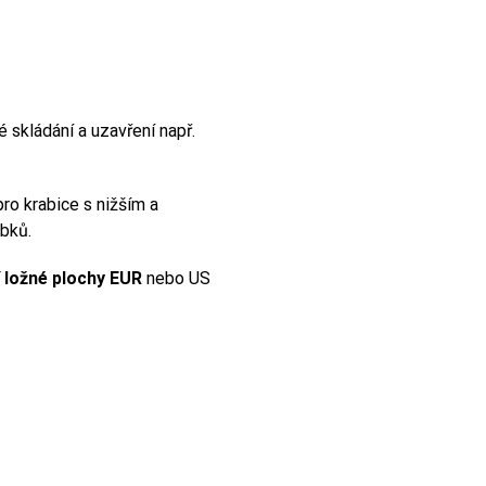
é skládání a uzavření např.
ro krabice s nižším a
obků.
í ložné plochy EUR
nebo US