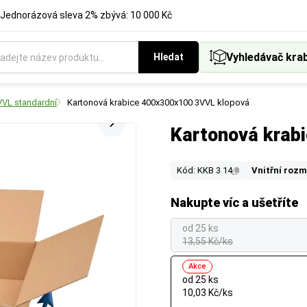
Jednorázová sleva 2% zbývá: 10 000 Kč
Vyhledávač kra
Hledat
VVL standardní
Kartonová krabice 400x300x100 3VVL klopová
Kartonová krab
Kód: KKB 3 14
Vnitřní rozm
Nakupte víc a ušetříte
od 25 ks
13,55 Kč/ks
Akce
od 25 ks
10,03 Kč/ks