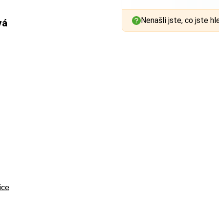
Nenašli jste, co jste hl
vá
ice