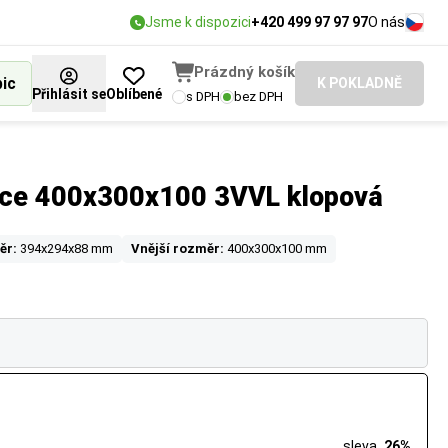
Jsme k dispozici
+420 499 97 97 97
O nás
Prázdný košík
bic
K POKLADNĚ
Přihlásit se
Oblíbené
s DPH
bez DPH
ice 400x300x100 3VVL klopová
ěr:
394x294x88 mm
Vnější rozměr:
400x300x100 mm
sleva
26%