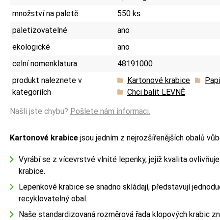
množství na paletě
550 ks
paletizovatelné
ano
ekologické
ano
celní nomenklatura
48191000
produkt naleznete v
Kartonové krabice
Papí
kategoriích
Chci balit LEVNĚ
Našli jste chybu?
Pošlete nám informaci.
Kartonové krabice
jsou jedním z nejrozšířenějších obalů vůb
Vyrábí se z vícevrstvé vlnité lepenky, jejíž kvalita ovlivňuj
krabice.
Lepenkové krabice se snadno skládají, představují jednodu
recyklovatelný obal.
Naše standardizovaná rozměrová řada klopových krabic z