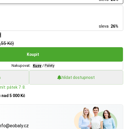
sleva
26%
H
,55 Kč)
Koupit
Nakupovat:
Kusy
/
Palety
h
hlídat dostupnost
ít: pátek 7. 8.
u
nad 5 000 Kč
?
nfo@eobaly.cz