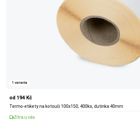
1 varianta
od 194 Kč
Termo-etikety na kotouči 100x150, 400ks, dutinka 40mm
Zítra u vás