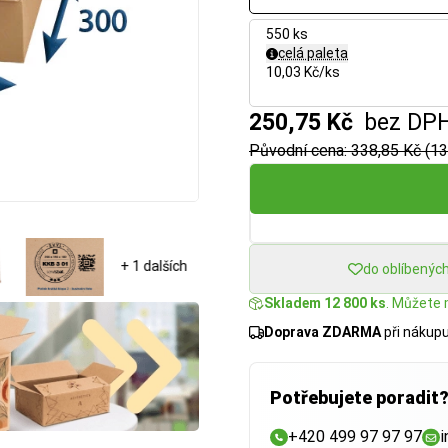
550 ks
celá paleta
10,03 Kč/ks
250,75 Kč
bez DP
Původní cena: 338,85 Kč (13
+ 1 dalších
do oblíbenýc
Skladem 12 800 ks
. Můžete m
Doprava ZDARMA
při nákup
Potřebujete poradit
+420 499 97 97 97
i