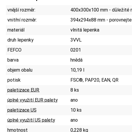
vnější rozměr:
400x300x100 mm - důležité r
vnitřní rozměr:
394x294x88 mm - porovnejte
materiál
vlnitá lepenka
druh lepenky
3VVL
FEFCO
0201
barva
hnědá
objem obalu
10,19 l
potisk
FSC®, PAP20, EAN, QR
paletizace EUR
8 ks
úplné využití EUR palety
ano
paletizace US
10 ks
úplné využití US palety
ano
hmotnost
0,228 kg