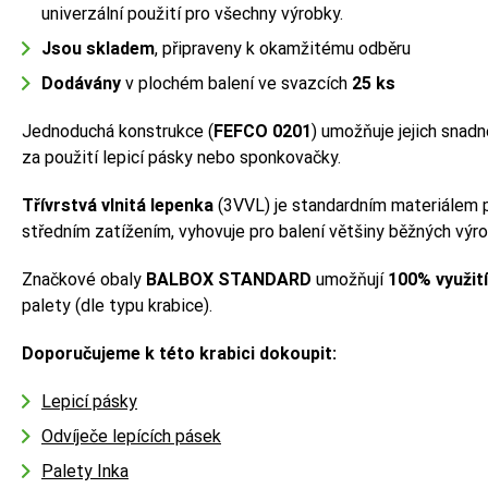
univerzální použití pro všechny výrobky.
Jsou skladem
, připraveny k okamžitému odběru
Dodávány
v plochém balení ve svazcích
25 ks
Jednoduchá konstrukce (
FEFCO 0201
) umožňuje jejich snadn
za použití lepicí pásky nebo sponkovačky.
Třívrstvá vlnitá lepenka
(3VVL) je standardním materiálem p
středním zatížením, vyhovuje pro balení většiny běžných výr
Značkové obaly
BALBOX STANDARD
umožňují
100% využit
palety (dle typu krabice).
Doporučujeme k této krabici dokoupit:
Lepicí pásky
Odvíječe lepících pásek
Palety Inka