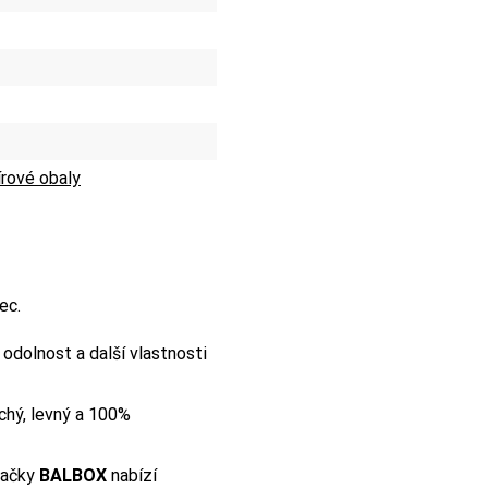
rové obaly
ec.
e odolnost a další vlastnosti
chý, levný a 100%
načky
BALBOX
nabízí