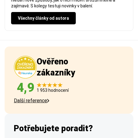
hledat nové způsoby, jak o nich mluvit srozumitelně a
zajímavě. S kolegy testuji novinky v balení.
Všechny články od autora
Ověřeno
zákazníky
4,9
1 953 hodnocení
Další reference
Potřebujete poradit?