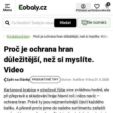
0
Menu
Přihlásit se
Oblíbené
Košík
Dle rozměrů
Hledat
Produktové tipy
Proč je ochrana hran důležitější, než si myslíte. Video
Proč je ochrana hran
důležitější, než si myslíte.
Video
Zpět na články
/
Autor: Dalibor Vrba
/
21.5.2025
PRODUKTOVÉ TIPY
Kartonové krabice
a
strečové fólie
sice zvládnou hodně, ale
při přepravě a skladování hraje hlavní roli i něco navíc –
ochrana hran. Právě ty jsou nejzranitelnější částí každého
balíku. A přesně proto jsme do našeho sortimentu zařadili