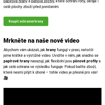
papírové hrany
a
pěnové profily
, které ochrání rohy, okraje i
celé plochy zboží před poničením.
Koupit ochranné hrany
Mrkněte na naše nové video
Abychom vám ukázali, jak
hrany
fungují v praxi, natočili
jsme krátké a výstižné video. Uvidíte v něm, jak snadno se
papírové hrany
nasazují, jak flexibilní jsou
pěnové profily
a
jak celá ochrana ve výsledku funguje. Pokud balíte zboží,
které nesmí přijít k úhoně – tohle video je přesně pro vás!
🎥