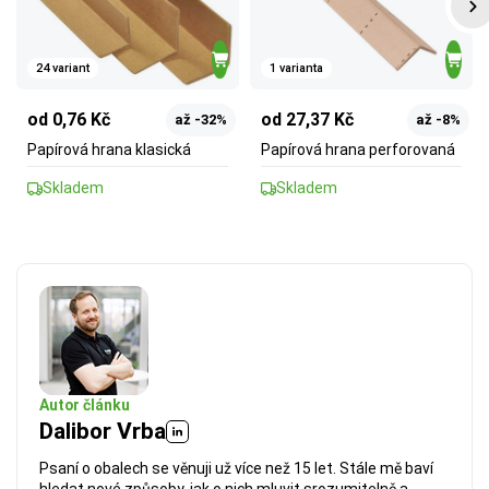
24 variant
1 varianta
od 0,76 Kč
od 27,37 Kč
až -32%
až -8%
Papírová hrana klasická
Papírová hrana perforovaná
Skladem
Skladem
Autor článku
Dalibor Vrba
Psaní o obalech se věnuji už více než 15 let. Stále mě baví