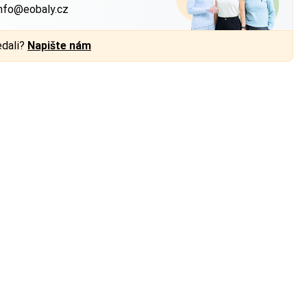
nfo@eobaly.cz
edali?
Napište nám