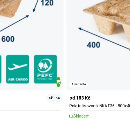
1 varianta
od 183 Kč
až -6%
Paleta lisovaná INKA F36 - 800x
Skladem