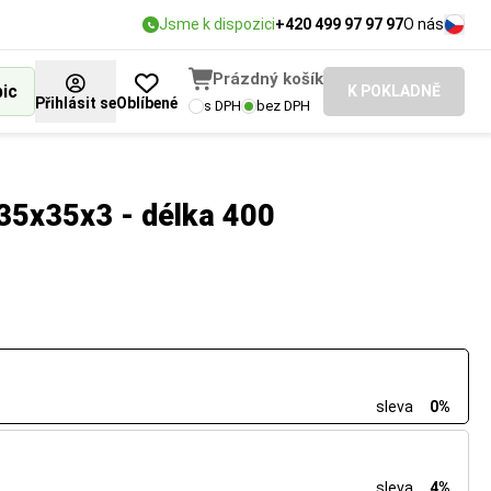
Jsme k dispozici
+420 499 97 97 97
O nás
Prázdný košík
bic
K POKLADNĚ
Přihlásit se
Oblíbené
s DPH
bez DPH
35x35x3 - délka 400
sleva
0%
sleva
4%