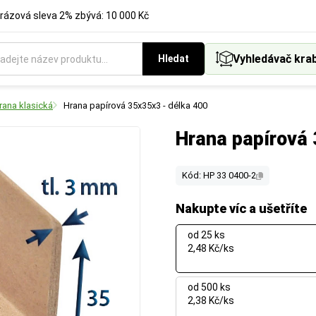
rázová sleva 2% zbývá: 10 000 Kč
Vyhledávač kra
Hledat
rana klasická
Hrana papírová 35x35x3 - délka 400
Hrana papírová 
Kód: HP 33 0400-2
Nakupte víc a ušetříte
od 25 ks
2,48 Kč/ks
od 500 ks
2,38 Kč/ks