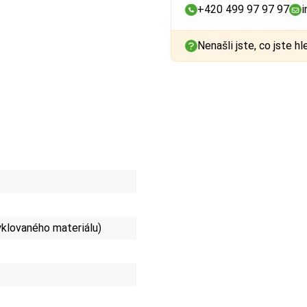
+420 499 97 97 97
i
Nenašli jste, co jste hl
yklovaného materiálu)