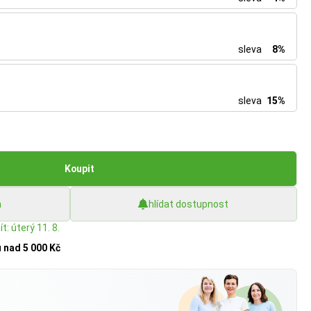
sleva
8%
sleva
15%
Koupit
h
hlídat dostupnost
t: úterý 11. 8.
u
nad 5 000 Kč
?