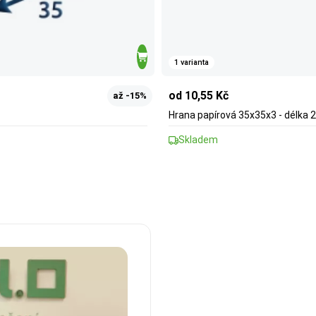
1 varianta
od 10,55 Kč
až -15%
Hrana papírová 35x35x3 - délka 
Skladem