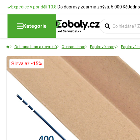
Expedice v pondělí 10.8.
Do dopravy zdarma zbývá: 5 000 Kč
Jedno
Kategorie
Ochrana hran a povrchů
Ochrana hran
Papírové hrany
Papírová h
Sleva až -15%