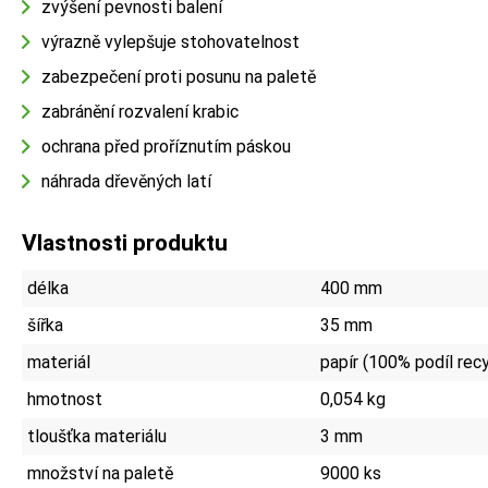
zvýšení pevnosti balení
výrazně vylepšuje stohovatelnost
zabezpečení proti posunu na paletě
zabránění rozvalení krabic
ochrana před proříznutím páskou
náhrada dřevěných latí
Vlastnosti produktu
délka
400 mm
šířka
35 mm
materiál
papír (100% podíl rec
hmotnost
0,054 kg
tloušťka materiálu
3 mm
množství na paletě
9000 ks