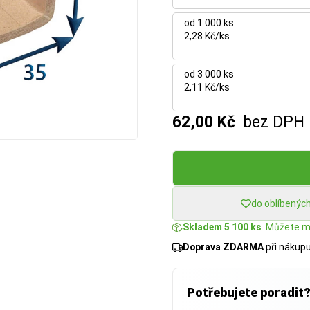
od 1 000 ks
2,28 Kč/ks
od 3 000 ks
2,11 Kč/ks
62,00 Kč
bez DPH
do oblíbenýc
Skladem 5 100 ks
. Můžete mí
Doprava ZDARMA
při nákup
Potřebujete poradit