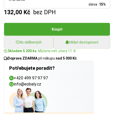
sleva
15%
132,00 Kč
bez DPH
Koupit
do oblíbených
hlídat dostupnost
Skladem 5 200 ks
. Můžete mít: úterý 11. 8.
Doprava ZDARMA
při nákupu
nad 5 000 Kč
Potřebujete poradit?
+420 499 97 97 97
info@eobaly.cz