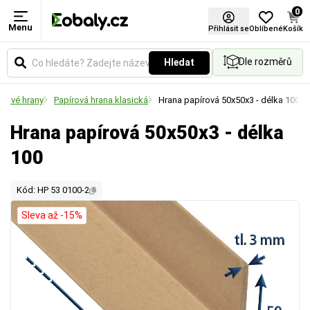
0
Menu
Přihlásit se
Oblíbené
Košík
Dle rozměrů
Hledat
írové hrany
Papírová hrana klasická
Hrana papírová 50x50x3 - délka 100
Hrana papírová 50x50x3 - délka
100
Kód: HP 53 0100-2
Sleva až -15%