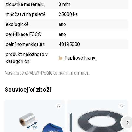
tloušťka materiálu
3 mm
množství na paletě
25000 ks
ekologické
ano
certifikace FSC®
ano
celní nomenklatura
48195000
produkt naleznete v
Papírové hrany
kategoriích
Našli jste chybu?
Pošlete nám informaci.
Související zboží