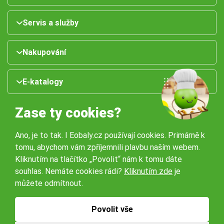
Servis a služby
Nakupování
E-katalogy
Zase ty cookies?
Ano, je to tak. I Eobaly.cz používají cookies. Primárně k
tomu, abychom vám zpříjemnili plavbu naším webem.
Kliknutím na tlačítko „Povolit“ nám k tomu dáte
souhlas. Nemáte cookies rádi?
Kliknutím zde
je
Naše pobočky:
můžete odmítnout.
Obchodní podmínky
Ochrana osobníchů údajů
Povolit vše