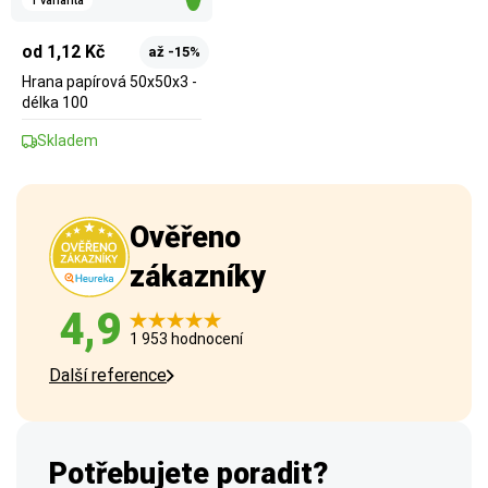
1 varianta
od 1,12 Kč
až -15%
Hrana papírová 50x50x3 -
délka 100
Skladem
Ověřeno
zákazníky
4,9
1 953 hodnocení
Další reference
Potřebujete poradit?