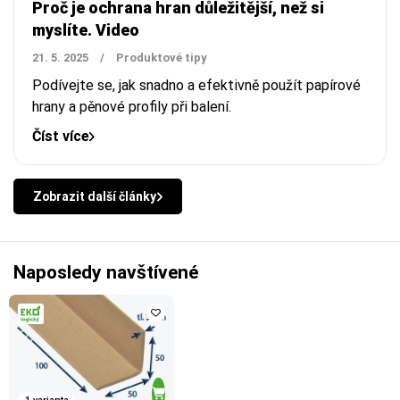
Proč je ochrana hran důležitější, než si
myslíte. Video
21. 5. 2025
/
Produktové tipy
Podívejte se, jak snadno a efektivně použít papírové
hrany a pěnové profily při balení.
Číst více
Zobrazit další články
Naposledy navštívené