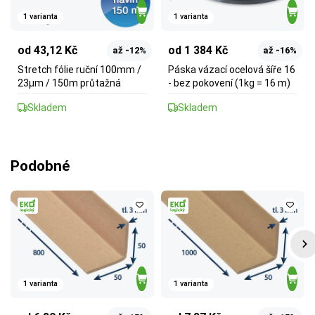
1 varianta
1 varianta
od 43,12 Kč
od 1 384 Kč
až -12%
až -16%
Stretch fólie ruční 100mm /
Páska vázací ocelová šíře 16
23µm / 150m průtažná
- bez pokovení (1kg = 16 m)
Skladem
Skladem
Podobné
1 varianta
1 varianta