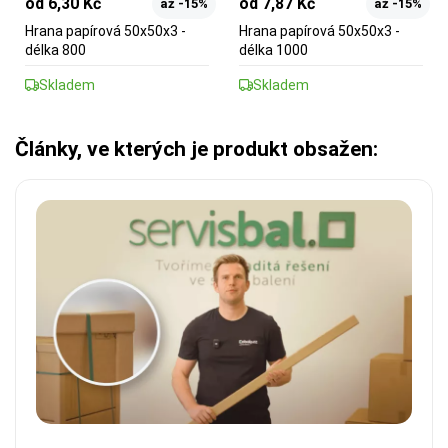
od 6,30 Kč
od 7,87 Kč
až -15%
až -15%
Hrana papírová 50x50x3 -
Hrana papírová 50x50x3 -
délka 800
délka 1000
Skladem
Skladem
Články, ve kterých je produkt obsažen: