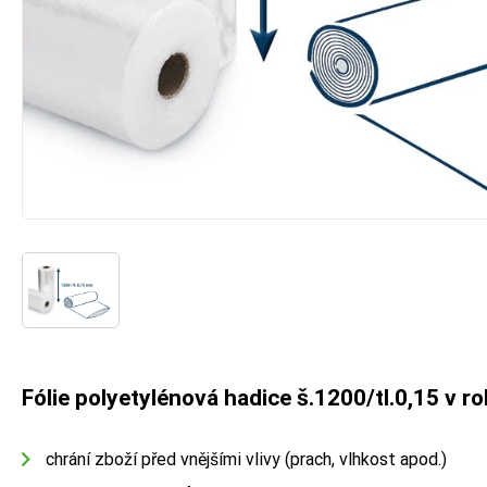
Fólie polyetylénová hadice š.1200/tl.0,15 v rol
chrání zboží před vnějšími vlivy (prach, vlhkost apod.)