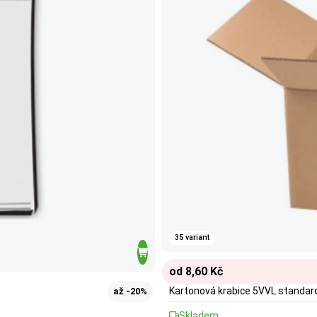
35 variant
od 8,60 Kč
Kartonová krabice 5VVL standar
až -20%
Skladem