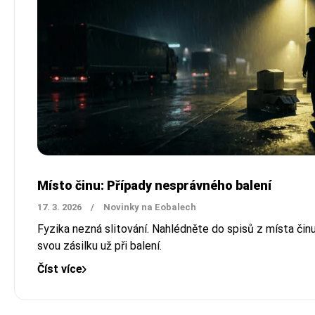
Místo činu: Případy nesprávného balení
17. 3. 2026
/
Novinky na Eobalech
Fyzika nezná slitování. Nahlédněte do spisů z místa činu 
svou zásilku už při balení.
Číst více