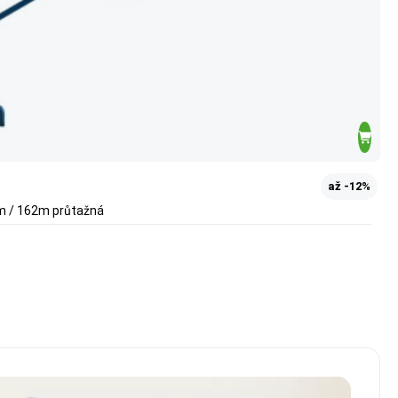
až -12%
µm / 162m průtažná