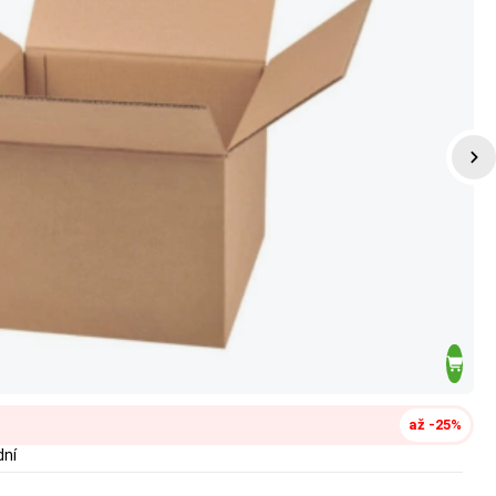
až -25%
dní