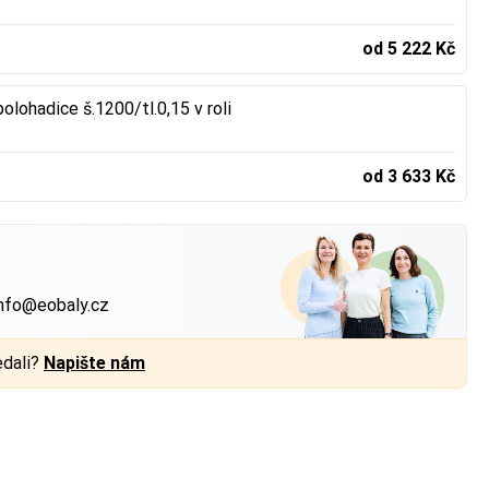
od 5 222 Kč
olohadice š.1200/tl.0,15 v roli
od 3 633 Kč
?
nfo@eobaly.cz
edali?
Napište nám