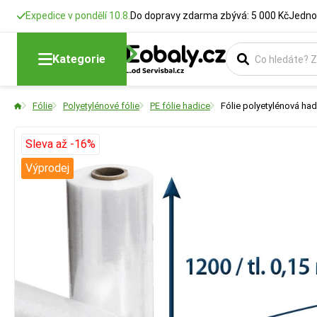
Expedice v pondělí 10.8.
Do dopravy zdarma zbývá: 5 000 Kč
Jedno
Kategorie
Fólie
Polyetylénové fólie
PE fólie hadice
Fólie polyetylénová hadi
Sleva až -16%
Výprodej