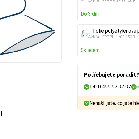
Kód:
FPE HA 1200 100 R
Do 3 dní
Fólie polyetylénová p
Kód:
FPE PH 1200 150 R
Skladem
Potřebujete poradit
+420 499 97 97 97
i
Nenašli jste, co jste hl
i