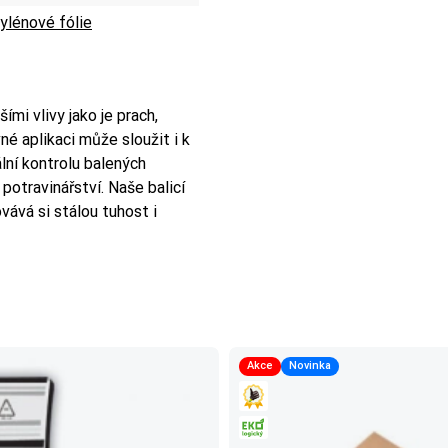
ylénové fólie
ími vlivy jako je prach,
vné aplikaci může sloužit i k
ální kontrolu balených
potravinářství. Naše balicí
ává si stálou tuhost i
Akce
Novinka