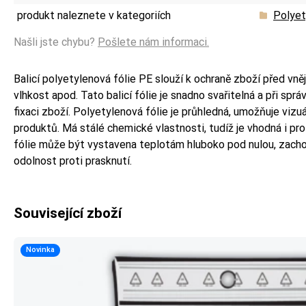
produkt naleznete v kategoriích
Polyet
Našli jste chybu?
Pošlete nám informaci.
Balicí polyetylenová fólie PE slouží k ochraně zboží před vnějš
vlhkost apod. Tato balicí fólie je snadno svařitelná a při sprá
fixaci zboží. Polyetylenová fólie je průhledná, umožňuje vizu
produktů. Má stálé chemické vlastnosti, tudíž je vhodná i pro 
fólie může být vystavena teplotám hluboko pod nulou, zachov
odolnost proti prasknutí.
Související zboží
Novinka