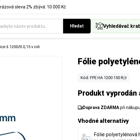
rázová sleva 2% zbývá: 10 000 Kč
Vyhledávač kra
Hledat
ce š.1200/tl.0,15 v roli
Fólie polyetylén
Kód: FPE HA 1200 150 R
Produkt vyprodán 
Doprava ZDARMA
při nákup
Vhodné alternativy
Fólie polyetylénová h