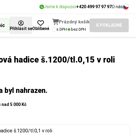
Jsme k dispozici
+420 499 97 97 97
O nás
Prázdný košík
bic
K POKLADNĚ
Přihlásit se
Oblíbené
s DPH
bez DPH
ová hadice š.1200/tl.0,15 v roli
a byl nahrazen.
u
nad 5 000 Kč
adice š.1200/tl.0,1 v roli