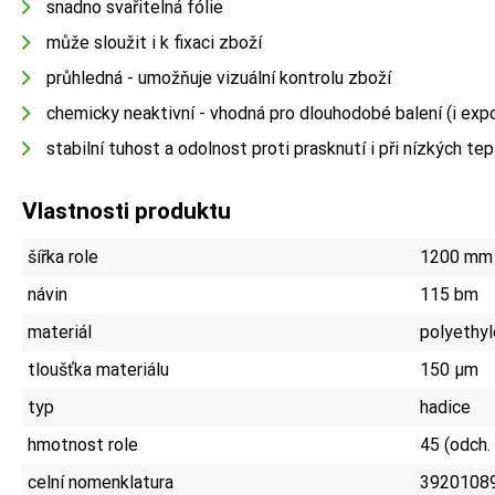
snadno svařitelná fólie
může sloužit i k fixaci zboží
průhledná - umožňuje vizuální kontrolu zboží
chemicky neaktivní - vhodná pro dlouhodobé balení (i expo
stabilní tuhost a odolnost proti prasknutí i při nízkých te
Vlastnosti produktu
šířka role
1200 mm
návin
115 bm
materiál
polyethyl
tloušťka materiálu
150 µm
typ
hadice
hmotnost role
45 (odch.
celní nomenklatura
3920108