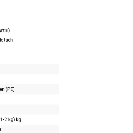
rtní)
plotách
en (PE)
 1-2 kg) kg
9