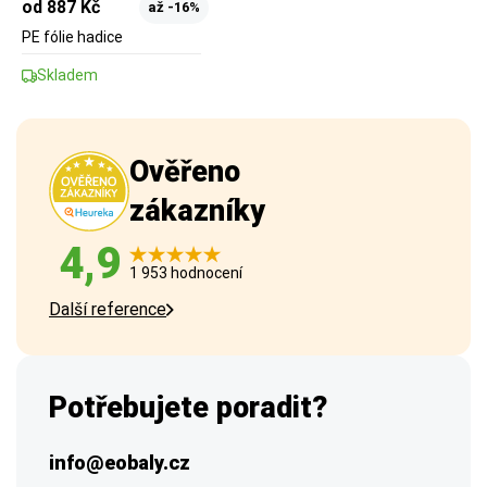
od 887 Kč
až -16%
PE fólie hadice
Skladem
Ověřeno
zákazníky
4,9
1 953 hodnocení
Další reference
Potřebujete poradit?
info@eobaly.cz