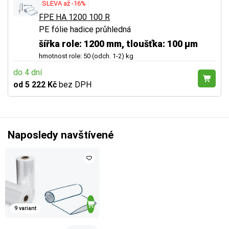
SLEVA až -16%
FPE HA 1200 100 R
PE fólie hadice průhledná
šířka role: 1200 mm, tloušťka: 100 µm
hmotnost role: 50 (odch. 1-2) kg
do 4 dní
od 5 222 Kč
bez DPH
Naposledy navštívené
9 variant