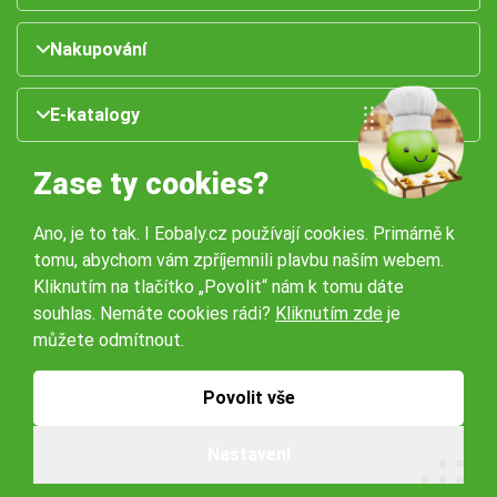
Nakupování
E-katalogy
Zase ty cookies?
Ano, je to tak. I Eobaly.cz používají cookies. Primárně k
tomu, abychom vám zpříjemnili plavbu naším webem.
Kliknutím na tlačítko „Povolit“ nám k tomu dáte
souhlas. Nemáte cookies rádi?
Kliknutím zde
je
Naše pobočky:
můžete odmítnout.
Obchodní podmínky
Ochrana osobníchů údajů
Povolit vše
Nastavení
© 2026 Servisbal Obaly s.r.o. Všechna práva vyhrazena.