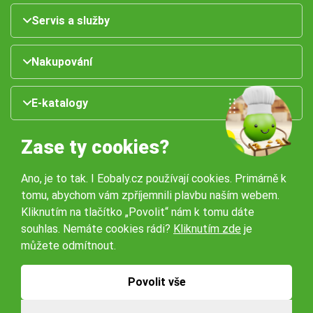
Servis a služby
Nakupování
E-katalogy
Zase ty cookies?
Ano, je to tak. I Eobaly.cz používají cookies. Primárně k
tomu, abychom vám zpříjemnili plavbu naším webem.
Kliknutím na tlačítko „Povolit“ nám k tomu dáte
souhlas. Nemáte cookies rádi?
Kliknutím zde
je
Naše pobočky:
můžete odmítnout.
Obchodní podmínky
Ochrana osobníchů údajů
Povolit vše