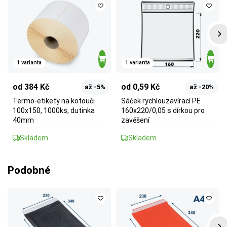
1 varianta
1 varianta
od 384 Kč
od 0,59 Kč
až -5%
až -20%
Termo-etikety na kotouči
Sáček rychlouzavírací PE
100x150, 1000ks, dutinka
160x220/0,05 s dírkou pro
40mm
zavěšení
Skladem
Skladem
Podobné