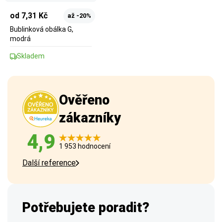
od 7,31 Kč
až -20%
Bublinková obálka G,
modrá
Skladem
Ověřeno
zákazníky
4,9
1 953 hodnocení
Další reference
Potřebujete poradit?