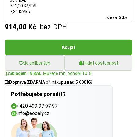
od 7 BAL
731,20 Kč/BAL
7,31 Kč/ks
sleva
20%
914,00 Kč
bez DPH
Koupit
do oblíbených
hlídat dostupnost
Skladem 18 BAL
. Můžete mít: pondělí 10. 8.
Doprava ZDARMA
při nákupu
nad 5 000 Kč
Potřebujete poradit?
+420 499 97 97 97
info@eobaly.cz