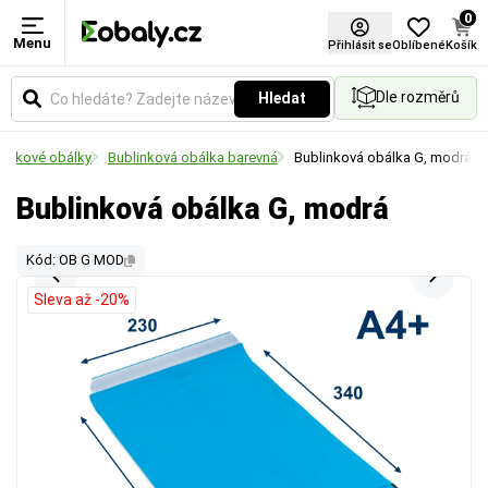
0
Menu
Přihlásit se
Oblíbené
Košík
Dle rozměrů
Hledat
linkové obálky
Bublinková obálka barevná
Bublinková obálka G, modrá
Bublinková obálka G, modrá
Kód: OB G MOD
Sleva až -20%