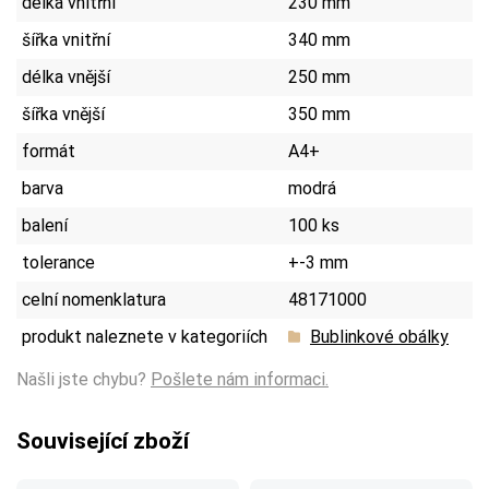
délka vnitřní
230 mm
šířka vnitřní
340 mm
délka vnější
250 mm
šířka vnější
350 mm
formát
A4+
barva
modrá
balení
100 ks
tolerance
+-3 mm
celní nomenklatura
48171000
produkt naleznete v kategoriích
Bublinkové obálky
Našli jste chybu?
Pošlete nám informaci.
Související zboží