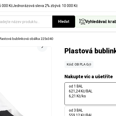
5 000 Kč
Jednorázová sleva 2% zbývá: 10 000 Kč
Vyhledávač kra
Hledat
Plastová bublinková obálka 225x340
Plastová bubli
Kód: OB PLA G
Nakupte víc a ušetříte
od 1 BAL
621,24 Kč/BAL
6,21 Kč/ks
od 3 BAL
559,12 Kč/BAL