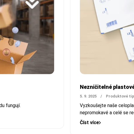
Nezničitelné plastov
5. 9. 2025
/
Produktové ti
u fungují.
Vyzkoušejte naše
celopla
nepromokavé a celé se recy
Číst více