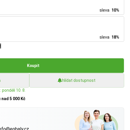
sleva
10%
sleva
18%
H
Koupit
h
hlídat dostupnost
 pondělí 10. 8.
u
nad 5 000 Kč
?
nfo@eobaly.cz