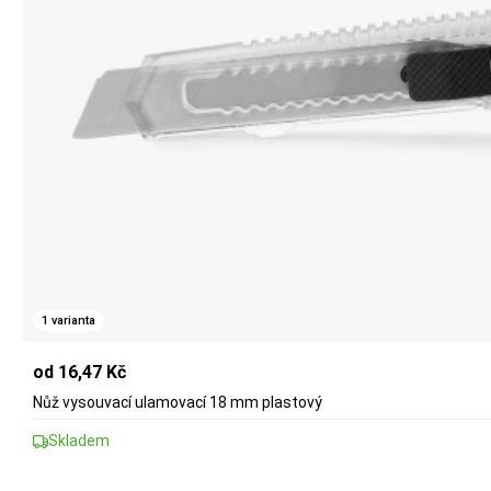
1 varianta
od 16,47 Kč
Nůž vysouvací ulamovací 18 mm plastový
Skladem