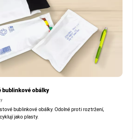
é bublinkové obálky
py
stové bublinkové obálky. Odolné proti roztržení,
klují jako plasty.