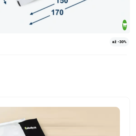
až -30%