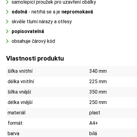
samolepicí proužek pro uzavření obálky
odolná
- netrhá se a je
nepromokavá
skvěle tlumí nárazy a otřesy
popisovatelná
obsahuje čárový kód
Vlastnosti produktu
šířka vnitřní
340 mm
délka vnitřní
225 mm
šířka vnější
350 mm
délka vnější
250 mm
materiál
plast
formát
A4+
barva
bílá