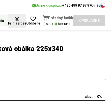
Jsme k dispozici
+420 499 97 97 97
O nás
Prázdný košík
bic
K POKLADNĚ
Přihlásit se
Oblíbené
s DPH
bez DPH
nková obálka 225x340
sleva
0%