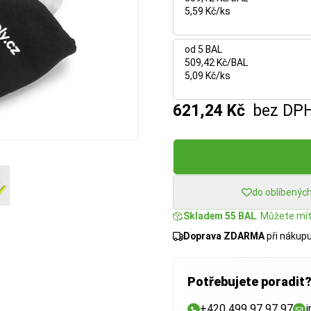
5,59 Kč/ks
od 5 BAL
509,42 Kč/BAL
5,09 Kč/ks
621,24 Kč
bez DP
do oblíbenýc
Skladem 55 BAL
. Můžete mít:
Doprava ZDARMA
při nákup
Potřebujete poradit
+420 499 97 97 97
i