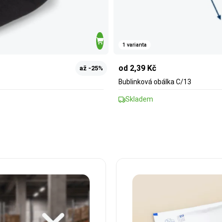
1 varianta
od 2,39 Kč
až -25%
Bublinková obálka C/13
Skladem