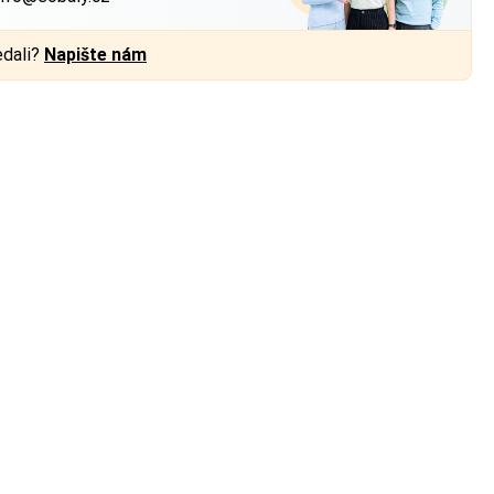
edali?
Napište nám