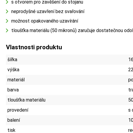
s otvorem pro zavěšení do stojanu
neprodyšné uzavření bez svařování
možnost opakovaného uzavírání
tloušťka materiálu (50 mikronů) zaručuje dostatečnou odo
Vlastnosti produktu
šířka
1
výška
2
materiál
po
barva
tr
tloušťka materiálu
5
provedení
s 
balení
10
tisk
re