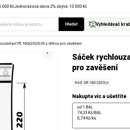
5 000 Kč
Jednorázová sleva 2% zbývá: 10 000 Kč
Vyhledávač kra
Hledat
ouzavírací PE 160x220/0,05 s dírkou pro zavěšení
Sáček rychlouza
pro zavěšení
Kód: SR 160 220 D
Nakupte víc a ušetříte
od 1 BAL
74,33 Kč/BAL
0,74 Kč/ks