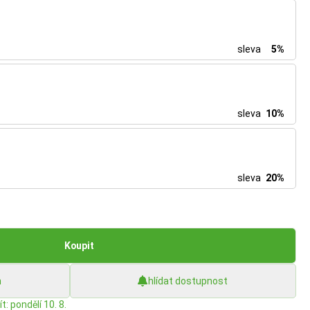
sleva
5%
sleva
10%
sleva
20%
Koupit
h
hlídat dostupnost
t: pondělí 10. 8.