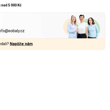
u
nad 5 000 Kč
?
nfo@eobaly.cz
edali?
Napište nám