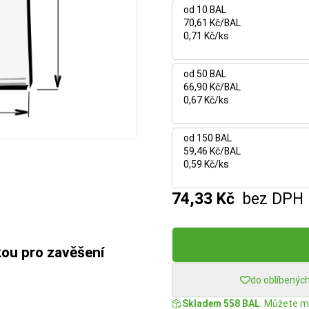
od 10 BAL
70,61 Kč/BAL
0,71 Kč/ks
od 50 BAL
66,90 Kč/BAL
0,67 Kč/ks
od 150 BAL
59,46 Kč/BAL
0,59 Kč/ks
74,33 Kč
bez DPH
kou pro zavěšení
do oblíbenýc
Skladem 558 BAL
. Můžete mí