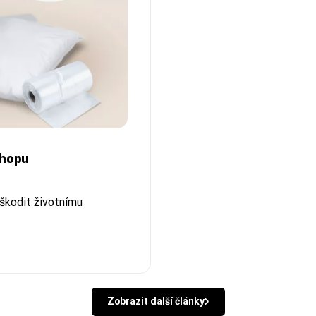
shopu
eškodit životnímu
Zobrazit další články