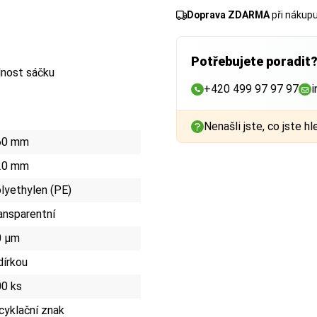
Doprava ZDARMA
při nákup
Potřebujete poradit
lnost sáčku
+420 499 97 97 97
i
Nenašli jste, co jste hl
60 mm
20 mm
lyethylen (PE)
ansparentní
0 µm
dírkou
0 ks
cyklační znak