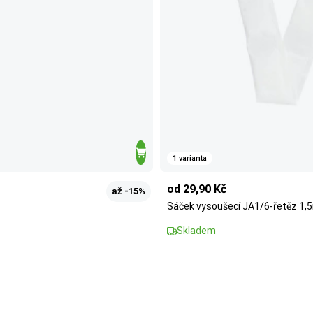
1 varianta
od 29,90 Kč
až -15%
Sáček vysoušecí JA1/6-řetěz 1,5m
Skladem