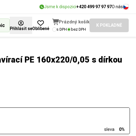
Jsme k dispozici
+420 499 97 97 97
O nás
Prázdný košík
bic
K POKLADNĚ
Přihlásit se
Oblíbené
s DPH
bez DPH
vírací PE 160x220/0,05 s dírkou
sleva
0%