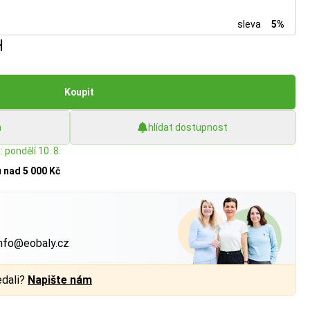
sleva
5%
H
Koupit
h
hlídat dostupnost
 pondělí 10. 8.
u
nad 5 000 Kč
?
nfo@eobaly.cz
edali?
Napište nám