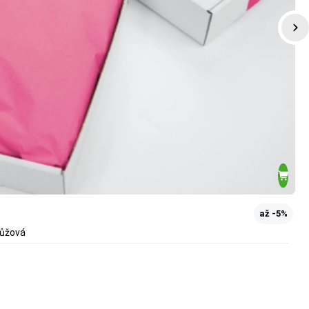
až -5%
růžová