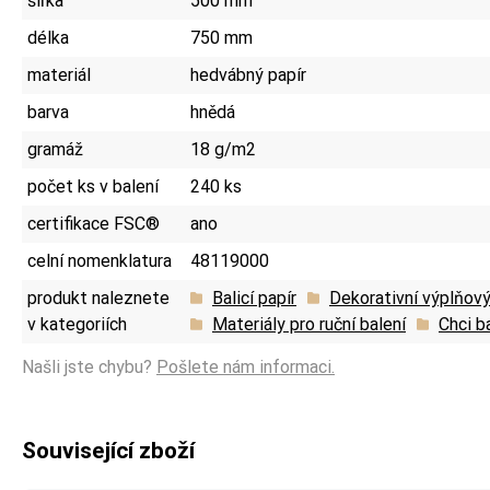
šířka
500 mm
délka
750 mm
materiál
hedvábný papír
barva
hnědá
gramáž
18 g/m2
počet ks v balení
240 ks
certifikace FSC®
ano
celní nomenklatura
48119000
produkt naleznete
Balicí papír
Dekorativní výplňový
v kategoriích
Materiály pro ruční balení
Chci b
Našli jste chybu?
Pošlete nám informaci.
Související zboží