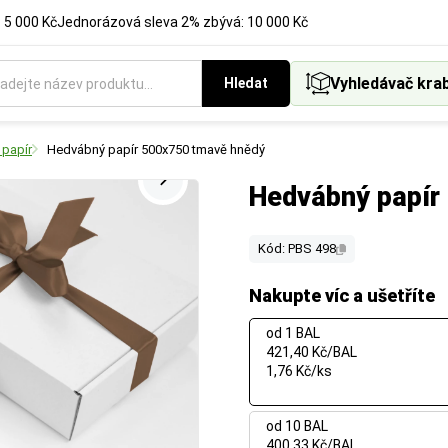
 5 000 Kč
Jednorázová sleva 2% zbývá: 10 000 Kč
Vyhledávač kra
Hledat
papír
Hedvábný papír 500x750 tmavě hnědý
Hedvábný papír
Kód: PBS 498
Nakupte víc a ušetříte
od 1 BAL
421,40 Kč/BAL
1,76 Kč/ks
od 10 BAL
400,33 Kč/BAL