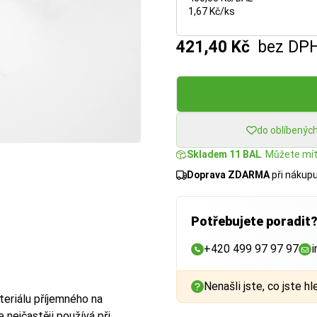
1,67 Kč/ks
421,40 Kč
bez DP
do oblíbenýc
Skladem 11 BAL
. Můžete mít:
Doprava ZDARMA
při nákup
Potřebujete poradit
+420 499 97 97 97
i
Nenašli jste, co jste hl
teriálu příjemného na
e nejčastěji používá při