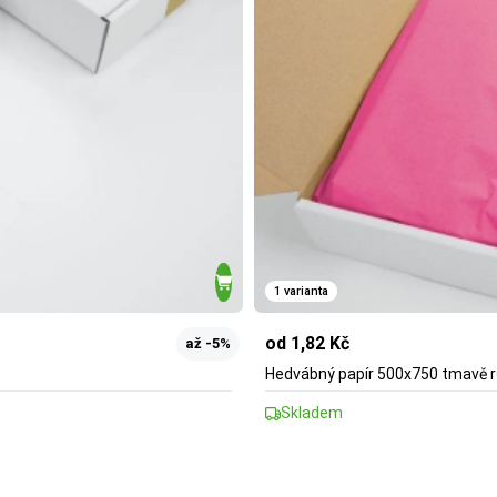
1 varianta
od 1,82 Kč
až -5%
Hedvábný papír 500x750 tmavě 
Skladem