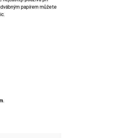
. Hedvábným papírem můžete
ic.
mm
.