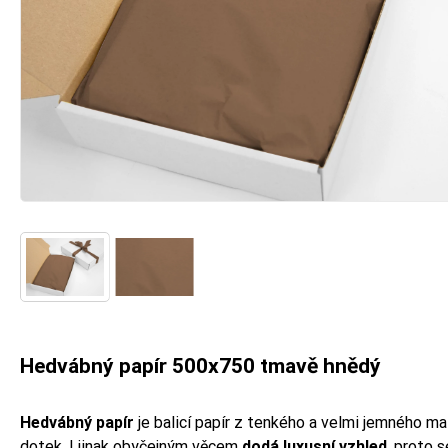
Hedvábný papír 500x750 tmavě hnědý
Hedvábný papír
je balicí papír z tenkého a velmi jemného ma
dotek. I jinak obyčejným věcem
dodá luxusní vzhled
, proto s