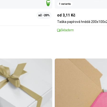
1 varianta
od 3,11 Kč
až -20%
Taška papírová hnědá 200x100x2
Skladem