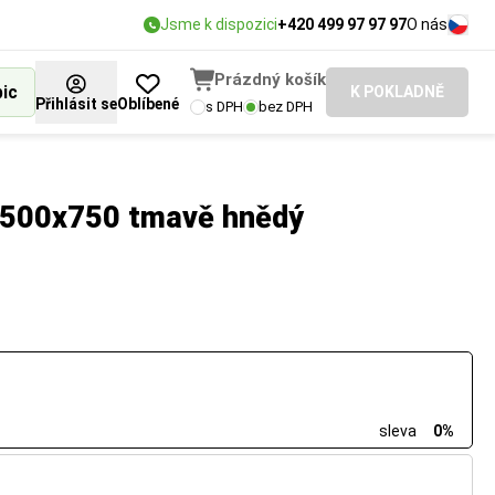
Jsme k dispozici
+420 499 97 97 97
O nás
Prázdný košík
bic
K POKLADNĚ
Přihlásit se
Oblíbené
s DPH
bez DPH
 500x750 tmavě hnědý
sleva
0%