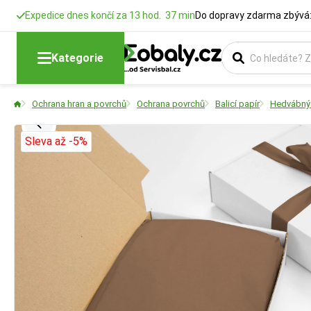
Expedice dnes končí za 13 hod. 37 min
Do dopravy zdarma zbývá:
Kategorie
Ochrana hran a povrchů
Ochrana povrchů
Balicí papír
Hedvábný 
Sleva až -5%