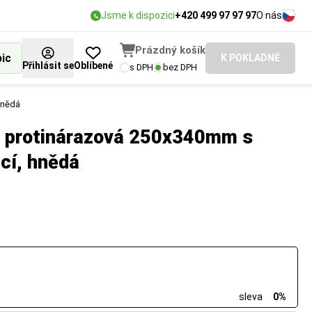
Jsme k dispozici
+420 499 97 97 97
O nás
Prázdný košík
bic
K POKLADNĚ
Přihlásit se
Oblíbené
s DPH
bez DPH
hnědá
á protinárazová 250x340mm s
icí, hnědá
sleva
0%