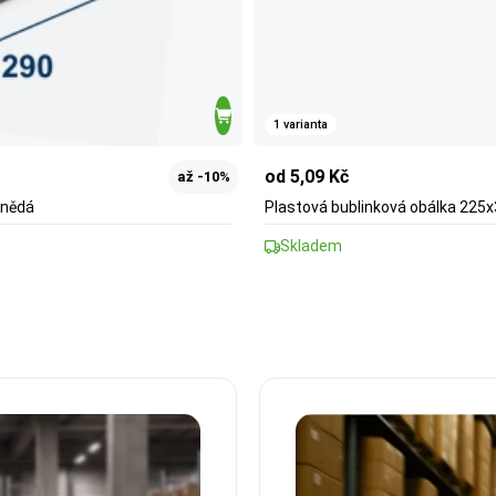
1 varianta
od 5,09 Kč
až -10%
hnědá
Plastová bublinková obálka 225
Skladem