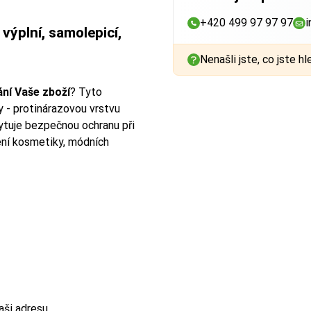
+420 499 97 97 97
i
ýplní, samolepicí,
Nenašli jste, co jste hl
ání Vaše zboží
? Tyto
y - protinárazovou vrstvu
kytuje bezpečnou ochranu při
ení kosmetiky, módních
aši adresu
.