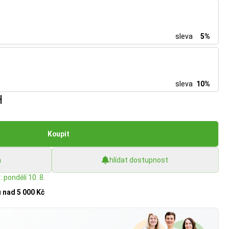
sleva
5%
sleva
10%
H
Koupit
h
hlídat dostupnost
 pondělí 10. 8.
u
nad 5 000 Kč
?