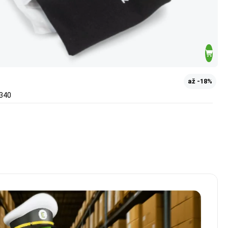
až -18%
x340