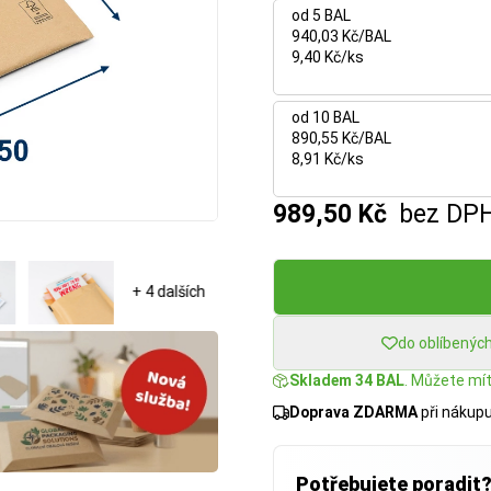
od 5 BAL
940,03 Kč/BAL
9,40 Kč/ks
od 10 BAL
890,55 Kč/BAL
8,91 Kč/ks
989,50 Kč
bez DP
+ 4 dalších
do oblíbenýc
Skladem 34 BAL
. Můžete mít:
Doprava ZDARMA
při nákup
Potřebujete poradit