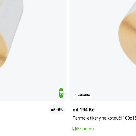
1 varianta
od 194 Kč
až -5%
Termo-etikety na kotouči 100x1
Skladem