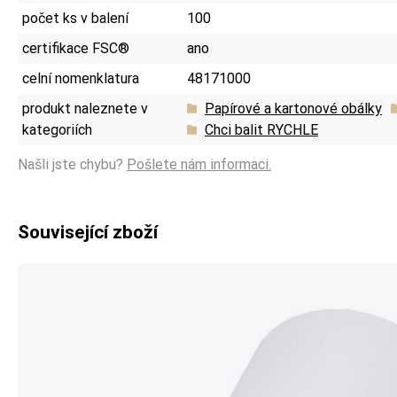
počet ks v balení
100
certifikace FSC®
ano
celní nomenklatura
48171000
produkt naleznete v
Papírové a kartonové obálky
kategoriích
Chci balit RYCHLE
Našli jste chybu?
Pošlete nám informaci.
Související zboží