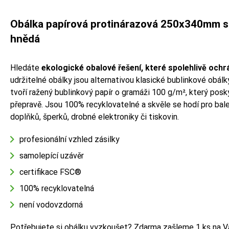
Obálka papírová protinárazová 250x340mm s v
hnědá
Hledáte
ekologické obalové řešení, které spolehlivě ochr
udržitelné obálky jsou alternativou klasické bublinkové obálk
tvoří ražený bublinkový papír o gramáži 100 g/m², který pos
přepravě. Jsou 100% recyklovatelné a skvěle se hodí pro bal
doplňků, šperků, drobné elektroniky či tiskovin.
profesionální vzhled zásilky
samolepící uzávěr
certifikace FSC®
100% recyklovatelná
není vodovzdorná
Potřebujete si obálku vyzkoušet?
Zdarma zašleme 1 ks na V