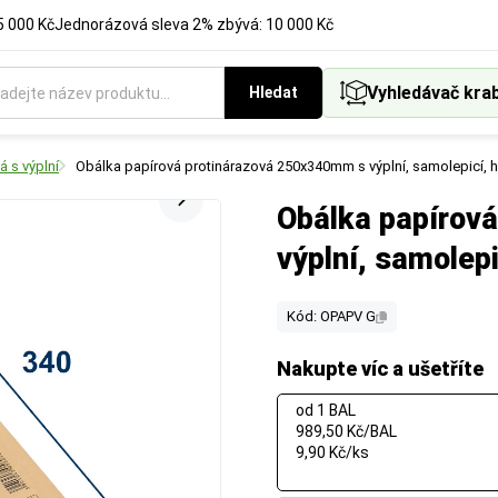
5 000 Kč
Jednorázová sleva 2% zbývá: 10 000 Kč
Vyhledávač kra
Hledat
á s výplní
Obálka papírová protinárazová 250x340mm s výplní, samolepicí, 
Obálka papírov
výplní, samolep
Kód: OPAPV G
Nakupte víc a ušetříte
od 1 BAL
989,50 Kč/BAL
9,90 Kč/ks