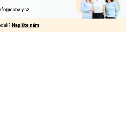
nfo@eobaly.cz
edali?
Napište nám