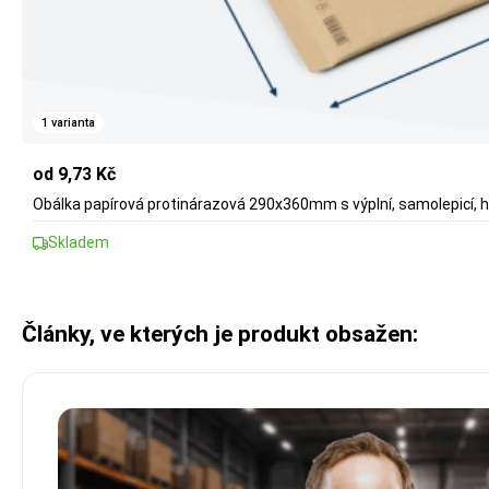
1 varianta
od 9,73 Kč
Obálka papírová protinárazová 290x360mm s výplní, samolepicí, 
Skladem
Články, ve kterých je produkt obsažen: