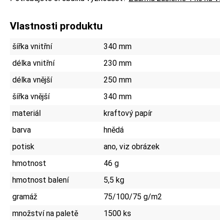
Vlastnosti produktu
šířka vnitřní
340 mm
délka vnitřní
230 mm
délka vnější
250 mm
šířka vnější
340 mm
materiál
kraftový papír
barva
hnědá
potisk
ano, viz obrázek
hmotnost
46 g
hmotnost balení
5,5 kg
gramáž
75/100/75 g/m2
množství na paletě
1500 ks