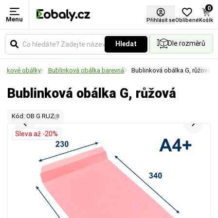
0
Menu
Přihlásit se
Oblíbené
Košík
Dle rozměrů
Hledat
linkové obálky
Bublinková obálka barevná
Bublinková obálka G, růžová
Bublinková obálka G, růžová
Kód: OB G RUZ
Sleva až -20%