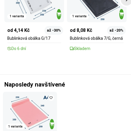
1 varianta
1 varianta
od 4,14 Kč
od 8,08 Kč
až -30%
až -20%
Bublinková obálka G/17
Bublinková obálka 7/G, černá
Do 6 dní
Skladem
Naposledy navštívené
1 varianta