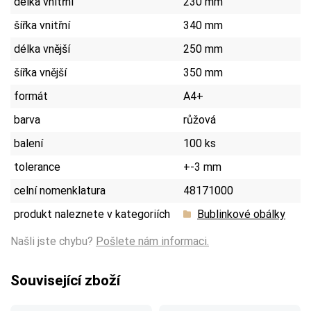
délka vnitřní
230 mm
šířka vnitřní
340 mm
délka vnější
250 mm
šířka vnější
350 mm
formát
A4+
barva
růžová
balení
100 ks
tolerance
+-3 mm
celní nomenklatura
48171000
produkt naleznete v kategoriích
Bublinkové obálky
Našli jste chybu?
Pošlete nám informaci.
Související zboží