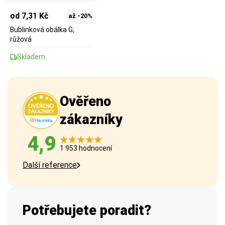
od 7,31 Kč
až -20%
Bublinková obálka G,
růžová
Skladem
Ověřeno
zákazníky
4,9
1 953 hodnocení
Další reference
Potřebujete poradit?