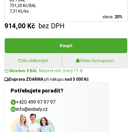
od 7 BAL
731,20 Kč/BAL
7,31 Kč/ks
sleva
20%
914,00 Kč
bez DPH
Koupit
do oblíbených
hlídat dostupnost
Skladem 8 BAL
. Můžete mít: úterý 11. 8.
Doprava ZDARMA
při nákupu
nad 5 000 Kč
Potřebujete poradit?
+420 499 97 97 97
info@eobaly.cz