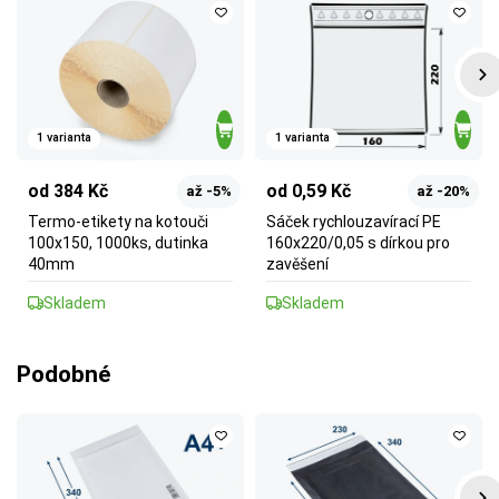
1 varianta
1 varianta
od 384 Kč
od 0,59 Kč
až -5%
až -20%
Termo-etikety na kotouči
Sáček rychlouzavírací PE
100x150, 1000ks, dutinka
160x220/0,05 s dírkou pro
40mm
zavěšení
Skladem
Skladem
Podobné