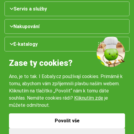
Servis a služby
Nakupování
E-katalogy
Zase ty cookies?
Ano, je to tak. I Eobaly.cz používají cookies. Primárně k
tomu, abychom vám zpříjemnili plavbu naším webem.
Kliknutím na tlačítko „Povolit“ nám k tomu dáte
souhlas. Nemáte cookies rádi?
Kliknutím zde
je
Naše pobočky:
můžete odmítnout.
Obchodní podmínky
Ochrana osobníchů údajů
Povolit vše