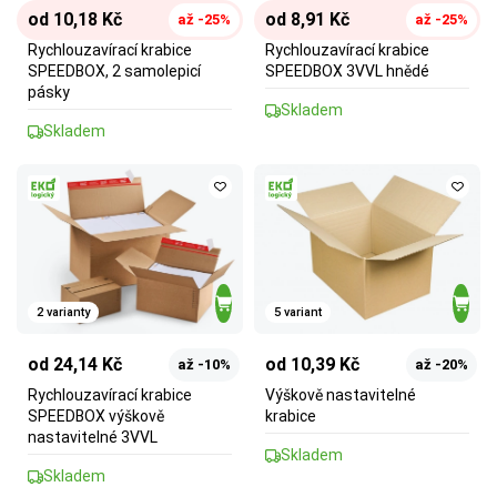
od 10,18 Kč
od 8,91 Kč
až -25%
až -25%
Rychlouzavírací krabice
Rychlouzavírací krabice
SPEEDBOX, 2 samolepicí
SPEEDBOX 3VVL hnědé
pásky
Skladem
Skladem
2 varianty
5 variant
od 24,14 Kč
od 10,39 Kč
až -10%
až -20%
Rychlouzavírací krabice
Výškově nastavitelné
SPEEDBOX výškově
krabice
nastavitelné 3VVL
Skladem
Skladem