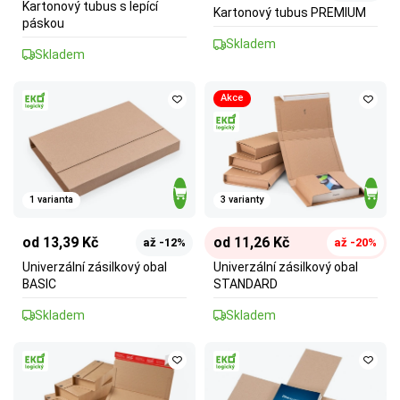
Kartonový tubus s lepící
Kartonový tubus PREMIUM
páskou
Skladem
Skladem
Akce
1 varianta
3 varianty
od 13,39 Kč
od 11,26 Kč
až -12%
až -20%
Univerzální zásilkový obal
Univerzální zásilkový obal
BASIC
STANDARD
Skladem
Skladem