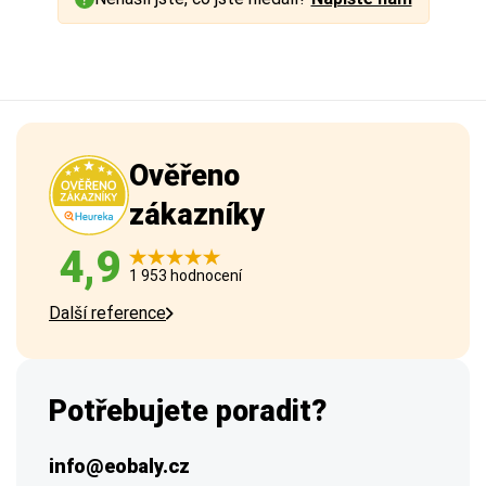
Ověřeno
zákazníky
4,9
1 953 hodnocení
Další reference
Potřebujete poradit?
info@eobaly.cz