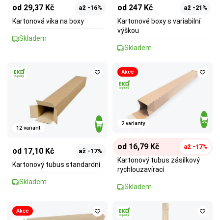
od 29,37 Kč
od 247 Kč
až -16%
až -21%
Kartonová víka na boxy
Kartonové boxy s variabilní
výškou
Skladem
Skladem
Akce
2 varianty
12 variant
od 16,79 Kč
až -17%
od 17,10 Kč
až -17%
Kartonový tubus zásilkový
Kartonový tubus standardní
rychlouzavírací
Skladem
Skladem
Akce