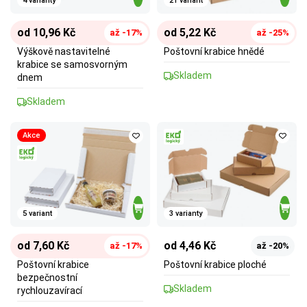
4 varianty
21 variant
od 10,96 Kč
od 5,22 Kč
až -17%
až -25%
Výškově nastavitelné
Poštovní krabice hnědé
krabice se samosvorným
Skladem
dnem
Skladem
Akce
5 variant
3 varianty
od 7,60 Kč
od 4,46 Kč
až -17%
až -20%
Poštovní krabice
Poštovní krabice ploché
bezpečnostní
Skladem
rychlouzavírací