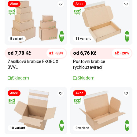
Akce
Akce
8 variant
11 variant
od 7,78 Kč
od 6,76 Kč
až -38%
až -20%
Zásilková krabice EKOBOX
Poštovní krabice
3VVL
rychlouzavírací
Skladem
Skladem
Akce
Akce
10 variant
9 variant