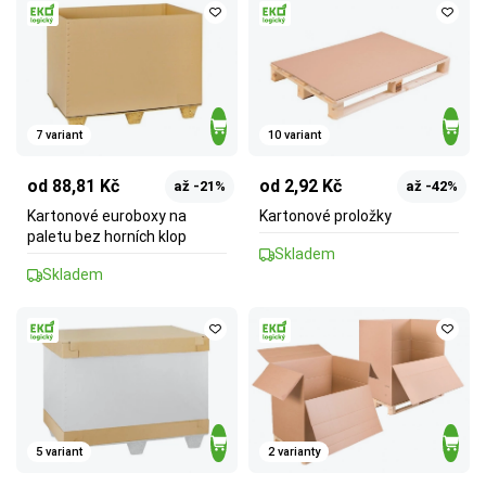
7 variant
10 variant
od 88,81 Kč
od 2,92 Kč
až -21%
až -42%
Kartonové euroboxy na
Kartonové proložky
paletu bez horních klop
Skladem
Skladem
5 variant
2 varianty