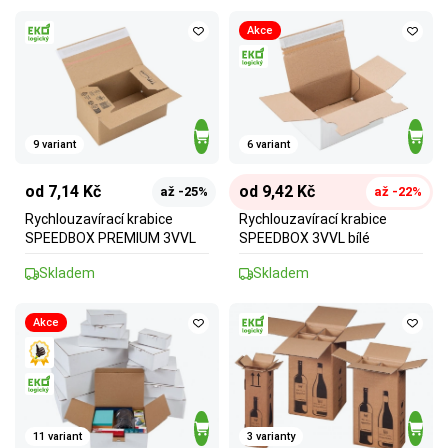
Akce
9 variant
6 variant
od 7,14 Kč
od 9,42 Kč
až -25%
až -22%
Rychlouzavírací krabice
Rychlouzavírací krabice
SPEEDBOX PREMIUM 3VVL
SPEEDBOX 3VVL bílé
Skladem
Skladem
Akce
11 variant
3 varianty