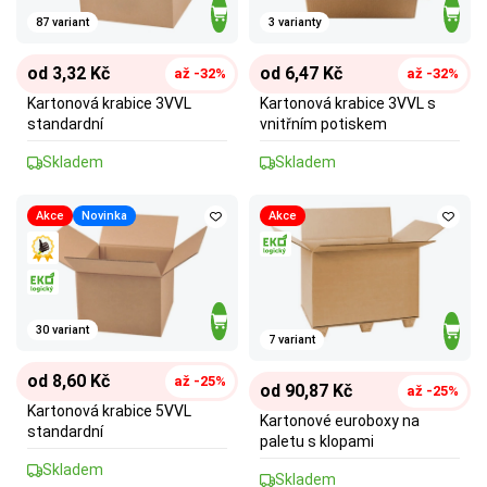
87 variant
3 varianty
od 3,32 Kč
od 6,47 Kč
až -32%
až -32%
Kartonová krabice 3VVL
Kartonová krabice 3VVL s
standardní
vnitřním potiskem
Skladem
Skladem
Akce
Novinka
Akce
30 variant
7 variant
od 8,60 Kč
až -25%
od 90,87 Kč
až -25%
Kartonová krabice 5VVL
Kartonové euroboxy na
standardní
paletu s klopami
Skladem
Skladem