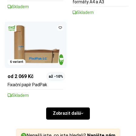
formáty A4 a A3
Skladem
Skladem
6 variant
od 2 069 Kč
až -10%
Fixační papír PadPak
Skladem
Zobrazit další
Nenašli jste, co jste hledali?
Napište nám