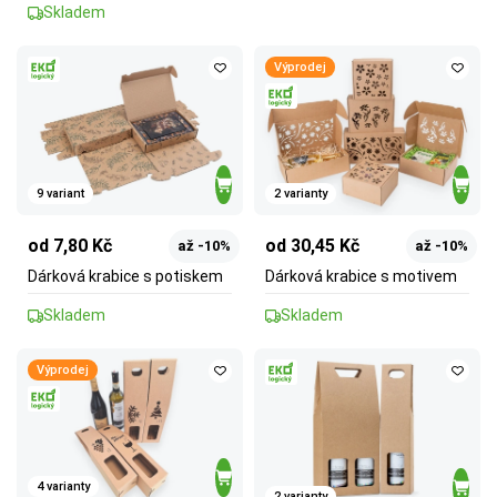
Skladem
Výprodej
9 variant
2 varianty
od 7,80 Kč
od 30,45 Kč
až -10%
až -10%
Dárková krabice s potiskem
Dárková krabice s motivem
Skladem
Skladem
Výprodej
4 varianty
2 varianty