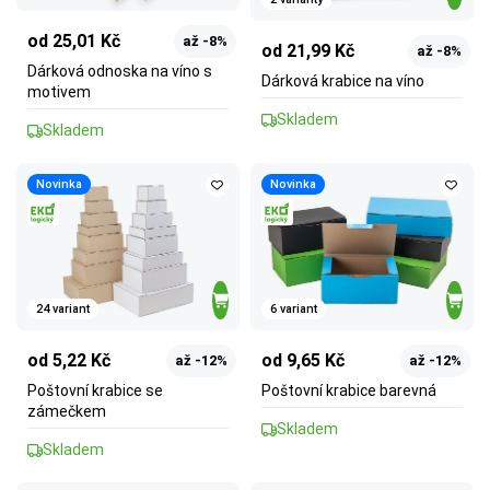
od 25,01 Kč
až -8%
od 21,99 Kč
až -8%
Dárková odnoska na víno s
Dárková krabice na víno
motivem
Skladem
Skladem
Novinka
Novinka
24 variant
6 variant
od 5,22 Kč
od 9,65 Kč
až -12%
až -12%
Poštovní krabice se
Poštovní krabice barevná
zámečkem
Skladem
Skladem