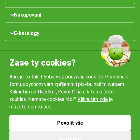
Nakupování
E-katalogy
Zase ty cookies?
Ano, je to tak. I Eobaly.cz používají cookies. Primárně k
tomu, abychom vám zpříjemnili plavbu naším webem.
Naše pobočky:
Kliknutím na tlačítko „Povolit“ nám k tomu dáte
souhlas. Nemáte cookies rádi?
Kliknutím zde
je
můžete odmítnout.
Obchodní podmínky
Ochrana osobníchů údajů
Povolit vše
© 2026 Servisbal Obaly s.r.o. Všechna práva vyhrazena.
Nastavení