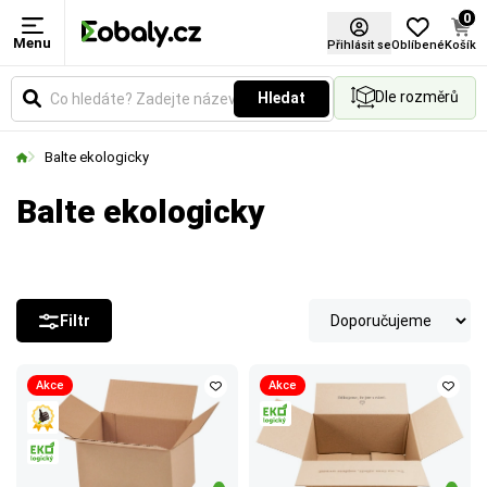
0
Menu
Přihlásit se
Oblíbené
Košík
Dle rozměrů
Hledat
Balte ekologicky
Balte ekologicky
Filtr
Akce
Akce