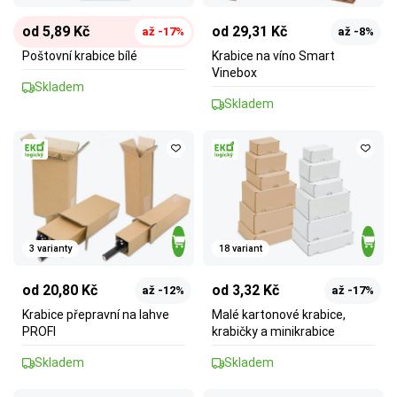
od 5,89 Kč
od 29,31 Kč
až -17%
až -8%
Poštovní krabice bílé
Krabice na víno Smart
Vinebox
Skladem
Skladem
3 varianty
18 variant
od 20,80 Kč
od 3,32 Kč
až -12%
až -17%
Krabice přepravní na lahve
Malé kartonové krabice,
PROFI
krabičky a minikrabice
Skladem
Skladem