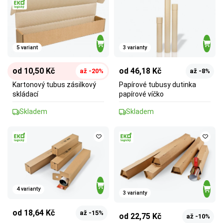
5 variant
3 varianty
od 10,50 Kč
od 46,18 Kč
až -20%
až -8%
Kartonový tubus zásilkový
Papírové tubusy dutinka
skládací
papírové víčko
Skladem
Skladem
4 varianty
3 varianty
od 18,64 Kč
až -15%
od 22,75 Kč
až -10%