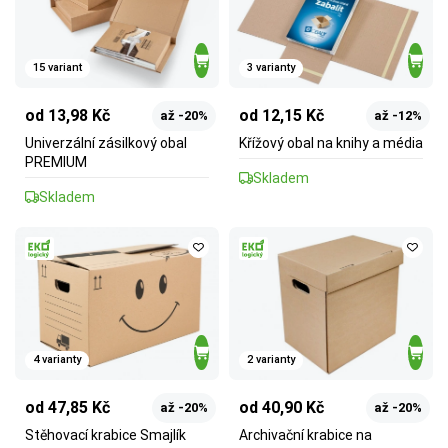
15 variant
3 varianty
od 13,98 Kč
od 12,15 Kč
až -20%
až -12%
Univerzální zásilkový obal
Křížový obal na knihy a média
PREMIUM
Skladem
Skladem
4 varianty
2 varianty
od 47,85 Kč
od 40,90 Kč
až -20%
až -20%
Stěhovací krabice Smajlík
Archivační krabice na