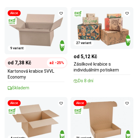
Akce
27 variant
9 variant
od 5,12 Kč
od 7,38 Kč
až -25%
Zásilkové krabice s
individuálním potiskem
Kartonová krabice 5VVL
Economy
Do 8 dní
Skladem
Akce
Akce