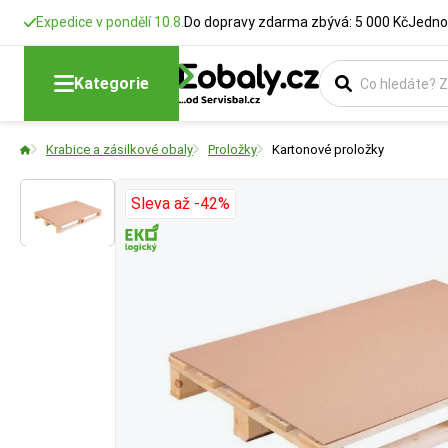
Expedice v pondělí 10.8.
Do dopravy zdarma zbývá: 5 000 Kč
Jedno
Délka
Šířka
Druh lepenky
Délka
Šířka
Výška
Kategorie
Rozměry krabic
Rozměry krabic
Čím více vrstev 
Udává celkovou dé
Udává šířku pásky
Udává výšku nebo 
Krabice a zásilkové obaly
Proložky
Kartonové proložky
požadavkům na bal
spoje a velikosti
stohování nebo ov
2VVL:
Ochrana p
Sleva až -42%
3VVL:
Standard
5VVL:
Těžší ná
7VVL:
Průmyslo
BUTTON:
Více zd