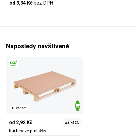
od 9,34 Kč
bez DPH
Naposledy navštívené
10 variant
od 2,92 Kč
až -42%
Kartonové proložky