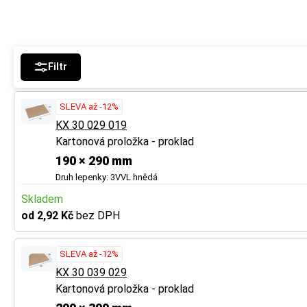
vznikne tak místo
vznikne tak místo
a ochranu.
a ochranu.
Tip
Tip
Filtr
U vícevrstvé lepe
U vícevrstvé lepe
SLEVA až -12%
Více tipů pro vý
Více tipů pro vý
KX 30 029 019
Kartonová proložka - proklad
BUTTON:
BUTTON:
Jak vybr
Jak vybr
190 × 290 mm
Druh lepenky: 3VVL hnědá
Skladem
od 2,92 Kč
bez DPH
SLEVA až -12%
KX 30 039 029
Kartonová proložka - proklad