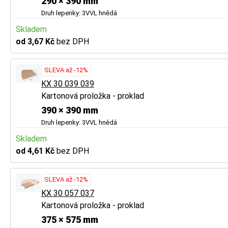
290 × 390 mm
Druh lepenky: 3VVL hnědá
Skladem
od 3,67 Kč
bez DPH
SLEVA až -12%
KX 30 039 039
Kartonová proložka - proklad
390 × 390 mm
Druh lepenky: 3VVL hnědá
Skladem
od 4,61 Kč
bez DPH
SLEVA až -12%
KX 30 057 037
Kartonová proložka - proklad
375 × 575 mm