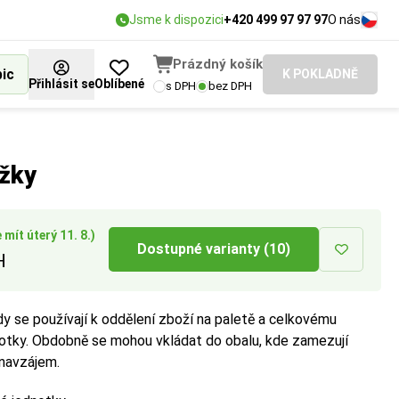
Jsme k dispozici
+420 499 97 97 97
O nás
Prázdný košík
bic
K POKLADNĚ
Přihlásit se
Oblíbené
s DPH
bez DPH
dpovídá vašim
vané pevnosti
plnění prostoru,
ožky
mít úterý 11. 8.)
Dostupné varianty (10)
H
dy se používají k oddělení zboží na paletě a celkovému
notky. Obdobně se mohou vkládat do obalu, kde zamezují
navzájem.