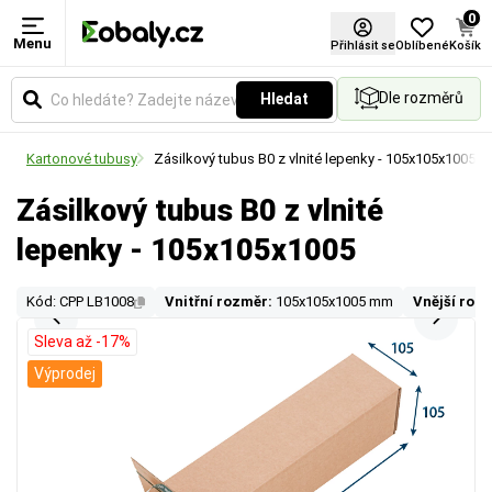
0
Menu
Přihlásit se
Oblíbené
Košík
Dle rozměrů
Hledat
ly
Kartonové tubusy
Zásilkový tubus B0 z vlnité lepenky - 105x105x1005
Zásilkový tubus B0 z vlnité
lepenky - 105x105x1005
Kód: CPP LB1008
Vnitřní rozměr:
105x105x1005 mm
Vnější roz
Sleva až -17%
Výprodej