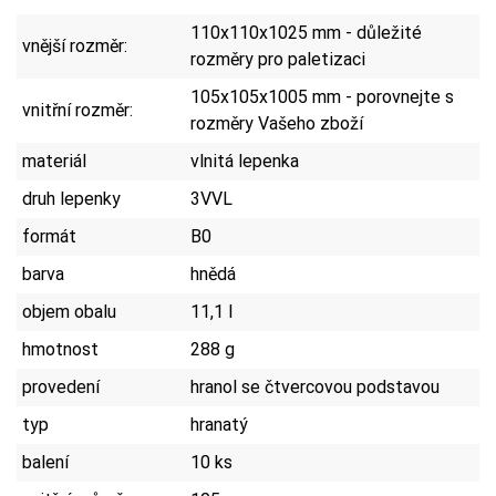
110x110x1025 mm - důležité
vnější rozměr:
rozměry pro paletizaci
105x105x1005 mm - porovnejte s
vnitřní rozměr:
rozměry Vašeho zboží
materiál
vlnitá lepenka
druh lepenky
3VVL
formát
B0
barva
hnědá
objem obalu
11,1 l
hmotnost
288 g
provedení
hranol se čtvercovou podstavou
typ
hranatý
balení
10 ks