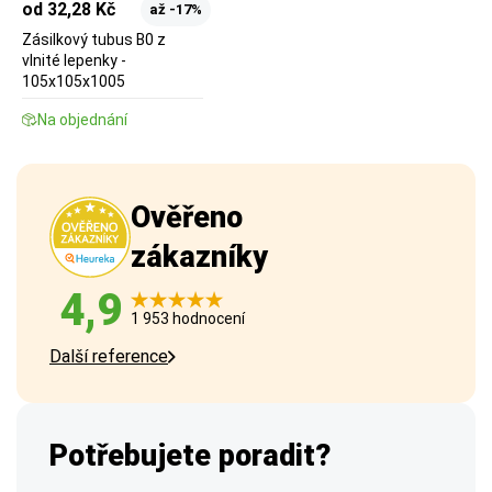
od 32,28 Kč
až -17%
Zásilkový tubus B0 z
vlnité lepenky -
105x105x1005
Na objednání
Ověřeno
zákazníky
4,9
1 953 hodnocení
Další reference
Potřebujete poradit?