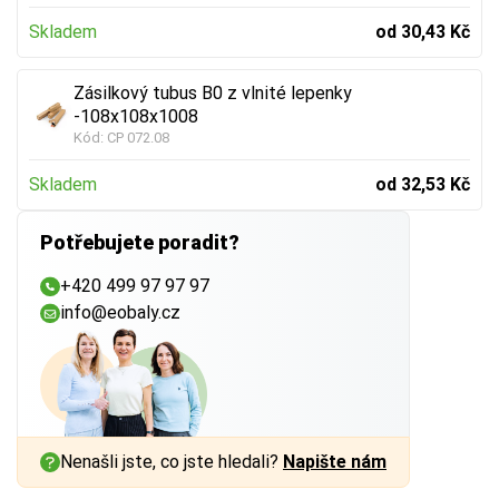
Skladem
od 30,43 Kč
Zásilkový tubus B0 z vlnité lepenky
-108x108x1008
Kód:
CP 072.08
Skladem
od 32,53 Kč
Potřebujete poradit?
+420 499 97 97 97
info@eobaly.cz
Nenašli jste, co jste hledali?
Napište nám