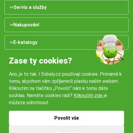
Servis a služby
Nakupování
E-katalogy
Zase ty cookies?
Ano, je to tak. I Eobaly.cz používají cookies. Primárně k
tomu, abychom vám zpříjemnili plavbu naším webem.
Kliknutím na tlačítko „Povolit“ nám k tomu dáte
souhlas. Nemáte cookies rádi?
Kliknutím zde
je
Naše pobočky:
můžete odmítnout.
Obchodní podmínky
Ochrana osobníchů údajů
Povolit vše