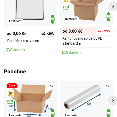
35 variant
17 variant
od 8,60 Kč
až -25%
od 0,06 Kč
až -20%
Kartonová krabice 5VVL
Zip sáček s otvorem
standardní
Skladem
Skladem
Podobné
Akce
1 varianta
1 varianta