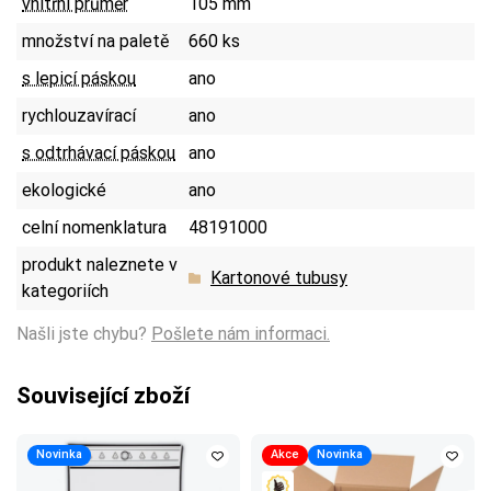
vnitřní průměr
105 mm
množství na paletě
660 ks
s lepicí páskou
ano
rychlouzavírací
ano
s odtrhávací páskou
ano
ekologické
ano
celní nomenklatura
48191000
produkt naleznete v
Kartonové tubusy
kategoriích
Našli jste chybu?
Pošlete nám informaci.
Související zboží
Novinka
Akce
Novinka