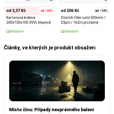
od 3,37 Kč
od 206 Kč
až -32%
až -12%
Kartonová krabice
Stretch fólie ruční 500mm /
200x150x100 3VVL klopová
23µm / 162m průtažná
Skladem
Skladem
Články, ve kterých je produkt obsažen:
Místo činu: Případy nesprávného balení