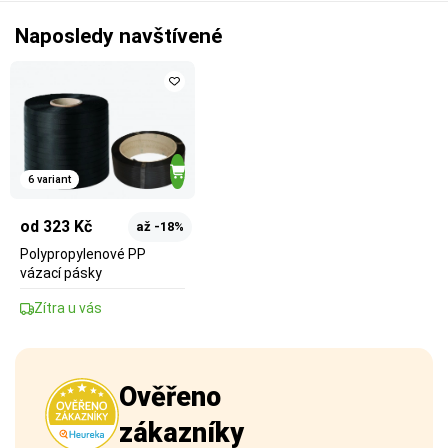
Naposledy navštívené
6 variant
od 323 Kč
až -18%
Polypropylenové PP
vázací pásky
Zítra u vás
Ověřeno
zákazníky