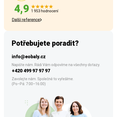
4,9
1 953 hodnocení
Další reference
Potřebujete poradit?
info@eobaly.cz
Napište nám. Rádi Vám odpovíme na všechny dotazy.
+420 499 97 97 97
Zavolejte nám. Společně to vyřešíme.
(Po–Pá: 7:00–16:00)