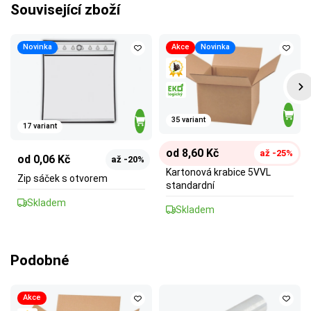
Související zboží
Novinka
Akce
Novinka
35 variant
17 variant
od 8,60 Kč
až -25%
od 0,06 Kč
až -20%
Kartonová krabice 5VVL
Zip sáček s otvorem
standardní
Skladem
Skladem
Podobné
Akce