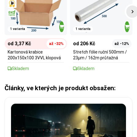
1 varianta
1 varianta
od 3,37 Kč
od 206 Kč
až -32%
až -12%
Kartonová krabice
Stretch fólie ruční 500mm /
200x150x100 3VVL klopová
23µm / 162m průtažná
Skladem
Skladem
Články, ve kterých je produkt obsažen: