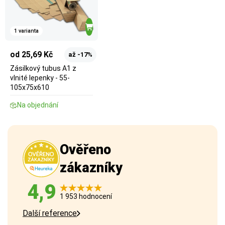
1 varianta
od 25,69 Kč
až -17%
Zásilkový tubus A1 z
vlnité lepenky - 55-
105x75x610
Na objednání
Ověřeno
zákazníky
4,9
1 953 hodnocení
Další reference