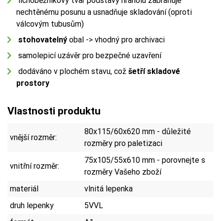
lichoběžníkový tvar podstavy hranolu zabraňuje
nechtěnému posunu a usnadňuje skladování (oproti
válcovým tubusům)
stohovatelný
obal -> vhodný pro archivaci
samolepicí uzávěr pro bezpečné uzavření
dodáváno v plochém stavu, což
šetří skladové
prostory
Vlastnosti produktu
80x115/60x620 mm - důležité
vnější rozměr:
rozměry pro paletizaci
75x105/55x610 mm - porovnejte s
vnitřní rozměr:
rozměry Vašeho zboží
materiál
vlnitá lepenka
druh lepenky
5VVL