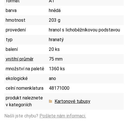
formát
A1
barva
hnědá
hmotnost
203 g
provedení
hranol s lichoběžníkovou podstavou
typ
hranatý
balení
20 ks
vnitřní průměr
75 mm
množství na paletě
1360 ks
ekologické
ano
celní nomenklatura
48171000
produkt naleznete
Kartonové tubusy
v kategoriích
Našli jste chybu?
Pošlete nám informaci.