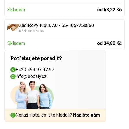
Skladem
od 53,22 Kč
Zásilkový tubus A0 - 55-105x75x860
Kód:
CP 070.06
Skladem
od 34,80 Kč
Potřebujete poradit?
+420 499 97 97 97
info@eobaly.cz
Nenašli jste, co jste hledali?
Napište nám