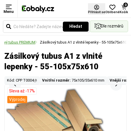
0
Menu
Přihlásit se
Oblíbené
Košík
Dle rozměrů
Hledat
onový tubus PREMIUM
Zásilkový tubus A1 z vlnité lepenky - 55-105x75x610
Zásilkový tubus A1 z vlnité
lepenky - 55-105x75x610
Kód: CPP T0004
Vnitřní rozměr:
75x105/55x610 mm
Vnější roz
Sleva až -17%
Výprodej