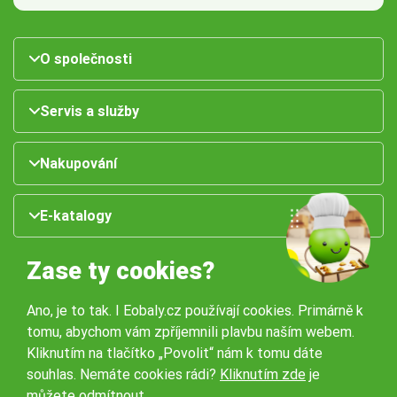
O společnosti
Servis a služby
Nakupování
E-katalogy
Zase ty cookies?
Ano, je to tak. I Eobaly.cz používají cookies. Primárně k
tomu, abychom vám zpříjemnili plavbu naším webem.
Kliknutím na tlačítko „Povolit“ nám k tomu dáte
souhlas. Nemáte cookies rádi?
Kliknutím zde
je
Naše pobočky:
můžete odmítnout.