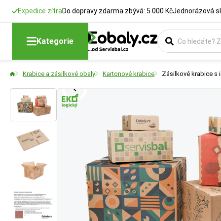
Expedice zítra
Do dopravy zdarma zbývá: 5 000 Kč
Jednorázová sl
Délka
Šířka
Výška
Druh lepenky
Kategorie
Rozměry krabic
Rozměry krabic
Rozměry krabic
Čím více vrstev 
Krabice a zásilkové obaly
Kartonové krabice
Zásilkové krabice s 
2VVL:
Ochrana p
3VVL:
Standard
5VVL:
Těžší ná
7VVL:
Průmyslo
BUTTON:
Více zd