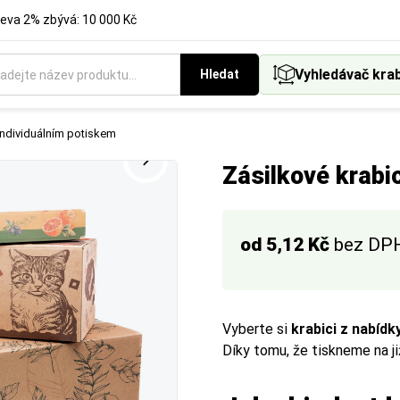
eva 2% zbývá: 10 000 Kč
Vyhledávač kra
Hledat
(VVL), tím vyšší pevnost a nosnost krabice:
individuálním potiskem
Zásilkové krabi
ovrchů, výplň (v rolích).
ní balíky pro lehčí zboží.
klady, stěhování, vyšší ochrana.
od 5,12 Kč
bez DP
vé využití a extrémní zatížení.
e
Vyberte si
krabici z nabídk
Díky tomu, že tiskneme na ji