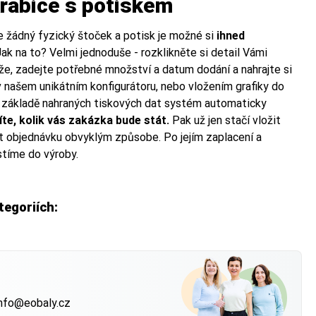
krabice s potiskem
 žádný fyzický štoček a potisk je možné si
ihned
Jak na to? Velmi jednoduše - rozklikněte si detail Vámi
íže, zadejte potřebné množství a datum dodání a nahrajte si
v našem unikátním konfigurátoru, nebo vložením grafiky do
a základě nahraných tiskových dat systém automaticky
íte, kolik vás zakázka bude stát.
Pak už jen stačí vložit
t objednávku obvyklým způsobe. Po jejím zaplacení a
ustíme do výroby.
tegoriích:
 Balíkovna) nebo
 Balíkovna) nebo
 Balíkovna) nebo
?
nfo@eobaly.cz
 má váš produkt —
 má váš produkt —
 má váš produkt —