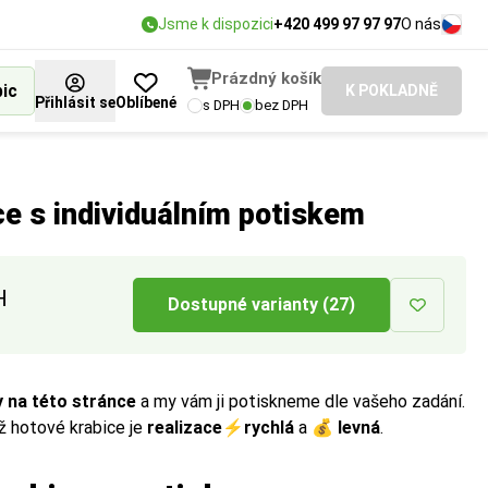
Jsme k dispozici
+420 499 97 97 97
O nás
Prázdný košík
bic
K POKLADNĚ
Přihlásit se
Oblíbené
s DPH
bez DPH
ce s individuálním potiskem
H
Dostupné varianty (27)
y na této stránce
a my vám ji potiskneme dle vašeho zadání.
ž hotové krabice je
realizace
⚡
rychlá
a 💰
levná
.