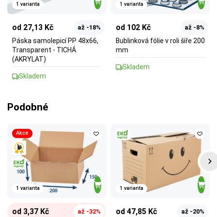
1 varianta
1 varianta
od 27,13 Kč
od 102 Kč
až -18%
až -8%
Páska samolepicí PP 48x66,
Bublinková fólie v roli šíře 200
Transparent - TICHÁ
mm
(AKRYLAT)
Skladem
Skladem
Podobné
Akce
1 varianta
1 varianta
od 3,37 Kč
od 47,85 Kč
až -32%
až -20%