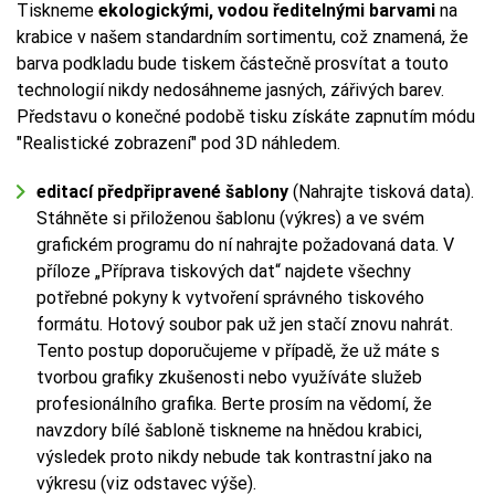
Tiskneme
ekologickými, vodou ředitelnými barvami
na
krabice v našem standardním sortimentu, což znamená, že
barva podkladu bude tiskem částečně prosvítat a touto
technologií nikdy nedosáhneme jasných, zářivých barev.
Představu o konečné podobě tisku získáte zapnutím módu
"Realistické zobrazení" pod 3D náhledem.
editací předpřipravené šablony
(Nahrajte tisková data).
Stáhněte si přiloženou šablonu (výkres) a ve svém
grafickém programu do ní nahrajte požadovaná data. V
příloze „Příprava tiskových dat“ najdete všechny
potřebné pokyny k vytvoření správného tiskového
formátu. Hotový soubor pak už jen stačí znovu nahrát.
Tento postup doporučujeme v případě, že už máte s
tvorbou grafiky zkušenosti nebo využíváte služeb
profesionálního grafika. Berte prosím na vědomí, že
navzdory bílé šabloně tiskneme na hnědou krabici,
výsledek proto nikdy nebude tak kontrastní jako na
výkresu (viz odstavec výše).