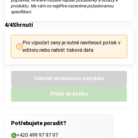
poptávka, ve které můžete napsat požadavky a dotazy k
produktu. My vám co nejdříve naceníme požadovanou
specifikaci.
4
/4
Shrnutí
Pro výpočet ceny je nutné navrhnout potisk v
editoru nebo nahrát tisková data
Odeslat nezávaznou poptávku
Přidat do košíku
Potřebujete poradit?
+420 499 97 97 97