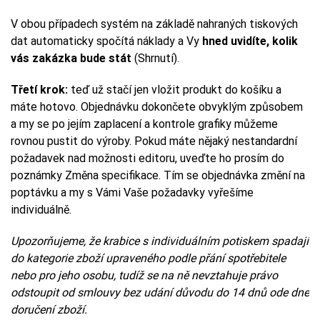
V obou případech systém na základě nahraných tiskových
dat automaticky spočítá náklady a Vy
hned uvidíte, kolik
vás zakázka bude stát
(Shrnutí).
Třetí krok:
teď už stačí jen vložit produkt do košíku a
máte hotovo. Objednávku dokončete obvyklým způsobem
a my se po jejím zaplacení a kontrole grafiky můžeme
rovnou pustit do výroby. Pokud máte nějaký nestandardní
požadavek nad možnosti editoru, uveďte ho prosím do
poznámky Změna specifikace. Tím se objednávka změní na
poptávku a my s Vámi Vaše požadavky vyřešíme
individuálně.
Upozorňujeme, že krabice s individuálním potiskem spadají
do kategorie zboží upraveného podle přání spotřebitele
nebo pro jeho osobu, tudíž se na ně nevztahuje právo
odstoupit od smlouvy bez udání důvodu do 14 dnů ode dne
doručení zboží.