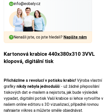
info@eobaly.cz
Nenašli jste, co jste hledali?
Napište nám
Kartonová krabice 440x380x310 3VVL
klopová, digitální tisk
Přicházíme s revolucí v potisku krabic!
Výroba vlastní
grafiky
nikdy nebyla jednodušš
í - už žádné přeposílání
tiskových dat e-mailem a nejistota, jak bude výsledek
vypadat, digitální potisk Vaší krabice si lehce vytvoříte v
našem online editoru s 3D vizualizací, případně rovnou
nahrajete výkres a můžete směle objednávat.