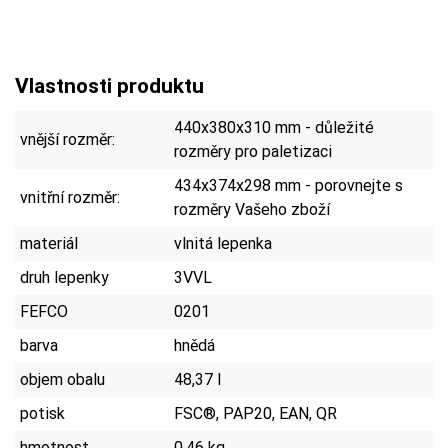
Vlastnosti produktu
440x380x310 mm - důležité
vnější rozměr:
rozměry pro paletizaci
434x374x298 mm - porovnejte s
vnitřní rozměr:
rozměry Vašeho zboží
materiál
vlnitá lepenka
druh lepenky
3VVL
FEFCO
0201
barva
hnědá
objem obalu
48,37 l
potisk
FSC®, PAP20, EAN, QR
hmotnost
0,46 kg