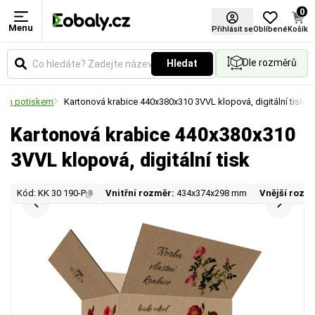
0
Menu
Přihlásit se
Oblíbené
Košík
Dle rozměrů
Hledat
lním potiskem
Kartonová krabice 440x380x310 3VVL klopová, digitální tisk
Kartonová krabice 440x380x310
3VVL klopová, digitální tisk
Kód: KK 30 190-P
Vnitřní rozměr:
434x374x298 mm
Vnější rozm