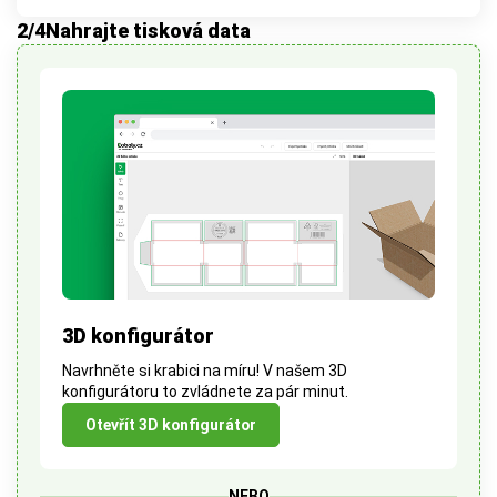
2
/4
Nahrajte tisková data
3D konfigurátor
Navrhněte si krabici na míru! V našem 3D
konfigurátoru to zvládnete za pár minut.
Otevřít 3D konfigurátor
NEBO