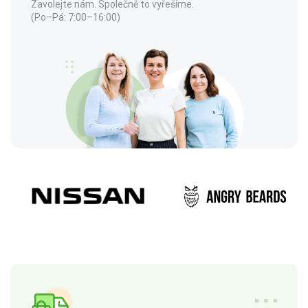
Zavolejte nám. Společně to vyřešíme.
(Po–Pá: 7:00–16:00)