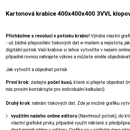
Kartonová krabice 400x400x400 3VVL klopová,
Přicházíme s revolucí v potisku krabic!
Výroba vlastní graf
- už žádné přeposílání tiskových dat e-mailem a nejistota, j
digitální potisk Vaší krabice si lehce vytvoříte v našem online
případně rovnou nahrajete výkres a můžete směle objednávat
Jak vytvořit a objednat potisk
První krok:
zadejte
počet kusů
, které si přejete objednat (
nás prosím kontaktujte pro individuální kalkulaci).
Druhý krok
: nahrání tiskových dat. Zde je možné grafiku vy
využitím našeho online editoru
(Navrhnout potisk), do kt
vlastní grafické prvky, případně využít některé z předpřip
dostupných přímo v editoru. Grafika se v reálném čase pře