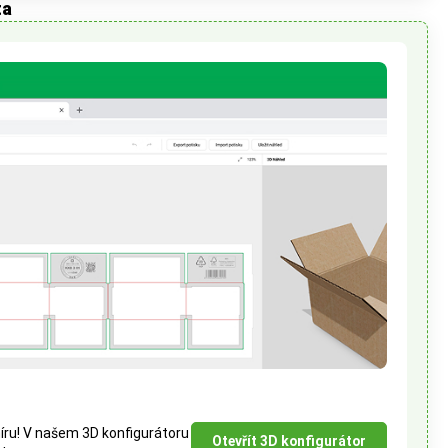
ta
míru! V našem 3D konfigurátoru
Otevřít 3D konfigurátor