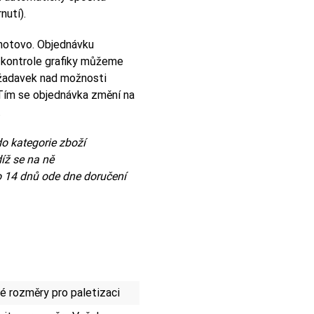
nutí).
 hotovo. Objednávku
 kontrole grafiky můžeme
ožadavek nad možnosti
Tím se objednávka změní na
.
o kategorie zboží
íž se na ně
 14 dnů ode dne doručení
 rozměry pro paletizaci