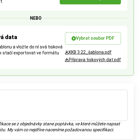
t.
NEBO
vá data
Vybrat soubor PDF
blonu a vložte do ní svá tisková
KKB 3 22_šablona.pdf
k stačí exportovat ve formátu
Příprava tiskových dat.pdf
ikace se z objednávky stane poptávka, ve které můžete napsat
tu. My vám co nejdříve naceníme požadovanou specifikaci.