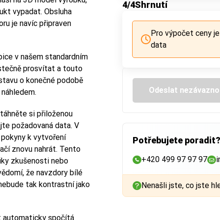
4
/4
Shrnutí
ukt vypadat. Obsluha
oru je navíc připraven
Pro výpočet ceny je
data
bice v našem standardním
tečně prosvítat a touto
dstavu o konečné podobě
Odeslat nezávazno
D náhledem.
Stáhněte si přiloženou
ajte požadovaná data. V
 pokyny k vytvoření
Potřebujete poradit
ačí znovu nahrát. Tento
+420 499 97 97 97
i
iky zkušenosti nebo
vědomí, že navzdory bílé
nebude tak kontrastní jako
Nenašli jste, co jste hl
t automaticky spočítá