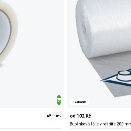
1 varianta
od 102 Kč
až -18%
Bublinková fólie v roli šíře 200 m