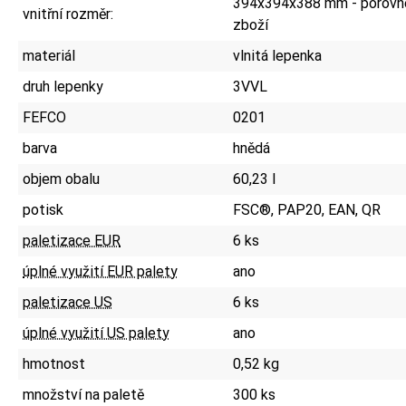
394x394x388 mm - porovne
vnitřní rozměr:
zboží
materiál
vlnitá lepenka
druh lepenky
3VVL
FEFCO
0201
barva
hnědá
objem obalu
60,23 l
potisk
FSC®, PAP20, EAN, QR
paletizace EUR
6 ks
úplné využití EUR palety
ano
paletizace US
6 ks
úplné využití US palety
ano
hmotnost
0,52 kg
množství na paletě
300 ks