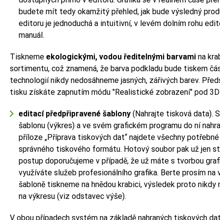
budete mít tedy okamžitý přehled, jak bude výsledný prod
editoru je jednoduchá a intuitivní, v levém dolním rohu edit
manuál.
Tiskneme
ekologickými, vodou ředitelnými barvami
na kra
sortimentu, což znamená, že barva podkladu bude tiskem čás
technologií nikdy nedosáhneme jasných, zářivých barev. Pře
tisku získáte zapnutím módu "Realistické zobrazení" pod 3
editací předpřipravené šablony
(Nahrajte tisková data). 
šablonu (výkres) a ve svém grafickém programu do ní nahr
příloze „Příprava tiskových dat“ najdete všechny potřebné
správného tiskového formátu. Hotový soubor pak už jen st
postup doporučujeme v případě, že už máte s tvorbou graf
využíváte služeb profesionálního grafika. Berte prosím na 
šabloně tiskneme na hnědou krabici, výsledek proto nikdy 
na výkresu (viz odstavec výše).
V obou případech systém na základě nahraných tiskových da