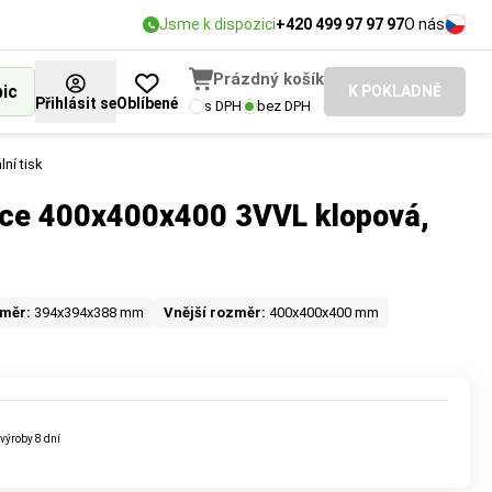
Jsme k dispozici
+420 499 97 97 97
O nás
Prázdný košík
bic
K POKLADNĚ
Přihlásit se
Oblíbené
s DPH
bez DPH
ní tisk
ice 400x400x400 3VVL klopová,
změr:
394x394x388 mm
Vnější rozměr:
400x400x400 mm
u
 výroby
8 dní