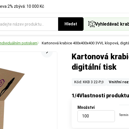
eva 2% zbývá: 10 000 Kč
Vyhledávač kra
Hledat
individuálním potiskem
Kartonová krabice 400x400x400 3VVL klopová, digitál
Kartonová krab
digitální tisk
Kód: KKB 3 22-P
Vnitřní ro
1
/4
Vlastnosti produkt
Množství
Termín