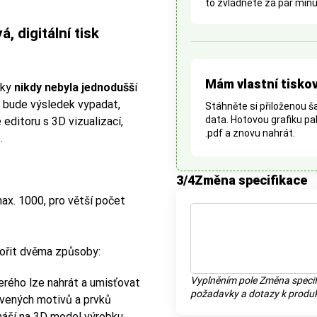
to zvládnete za pár minu
 digitální tisk
Mám vlastní tisko
iky
nikdy nebyla jednodušš
í
ak bude výsledek vypadat,
Stáhněte si přiloženou ša
data. Hotovou grafiku pa
 editoru s 3D vizualizací,
.pdf a znovu nahrát.
.
3
/4
Změna specifikace
max. 1000, pro větší počet
tvořit dvěma způsoby:
Vyplněním pole Změna specif
erého lze nahrát a umisťovat
požadavky a dotazy k produk
ravených motivů a prvků
náší na 3D model výrobku,