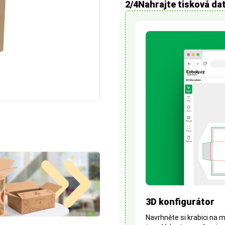
2
/4
Nahrajte tisková da
3D konfigurátor
Navrhněte si krabici na 