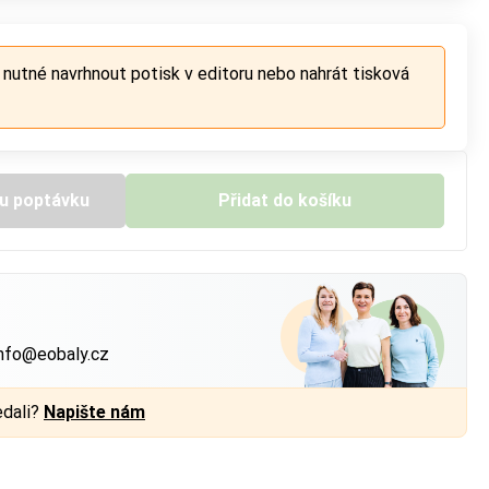
 nutné navrhnout potisk v editoru nebo nahrát tisková
u poptávku
Přidat do košíku
?
nfo@eobaly.cz
edali?
Napište nám