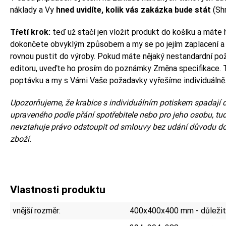
náklady a Vy
hned uvidíte, kolik vás zakázka bude stát
(Shr
Třetí krok:
teď už stačí jen vložit produkt do košíku a máte
dokončete obvyklým způsobem a my se po jejím zaplacení a
rovnou pustit do výroby. Pokud máte nějaký nestandardní p
editoru, uveďte ho prosím do poznámky Změna specifikace. 
poptávku a my s Vámi Vaše požadavky vyřešíme individuálně
Upozorňujeme, že krabice s individuálním potiskem spadají d
upraveného podle přání spotřebitele nebo pro jeho osobu, tud
nevztahuje právo odstoupit od smlouvy bez udání důvodu do
zboží.
Vlastnosti produktu
vnější rozměr:
400x400x400 mm - důležité