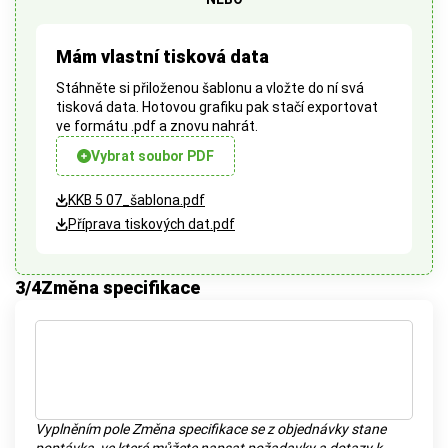
Mám vlastní tisková data
Stáhněte si přiloženou šablonu a vložte do ní svá
tisková data. Hotovou grafiku pak stačí exportovat
ve formátu .pdf a znovu nahrát.
Vybrat soubor PDF
KKB 5 07_šablona.pdf
Příprava tiskových dat.pdf
3
/4
Změna specifikace
Vyplněním pole Změna specifikace se z objednávky stane