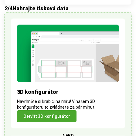
2
/4
Nahrajte tisková data
3D konfigurátor
Navrhněte si krabici na míru! V našem 3D
konfigurátoru to zvládnete za pár minut.
Otevřít 3D konfigurátor
NEBO