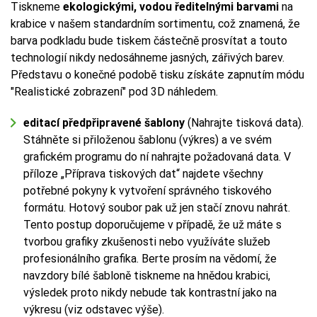
Tiskneme
ekologickými, vodou ředitelnými barvami
na
krabice v našem standardním sortimentu, což znamená, že
barva podkladu bude tiskem částečně prosvítat a touto
technologií nikdy nedosáhneme jasných, zářivých barev.
Představu o konečné podobě tisku získáte zapnutím módu
"Realistické zobrazení" pod 3D náhledem.
editací předpřipravené šablony
(Nahrajte tisková data).
Stáhněte si přiloženou šablonu (výkres) a ve svém
grafickém programu do ní nahrajte požadovaná data. V
příloze „Příprava tiskových dat“ najdete všechny
potřebné pokyny k vytvoření správného tiskového
formátu. Hotový soubor pak už jen stačí znovu nahrát.
Tento postup doporučujeme v případě, že už máte s
tvorbou grafiky zkušenosti nebo využíváte služeb
profesionálního grafika. Berte prosím na vědomí, že
navzdory bílé šabloně tiskneme na hnědou krabici,
výsledek proto nikdy nebude tak kontrastní jako na
výkresu (viz odstavec výše).