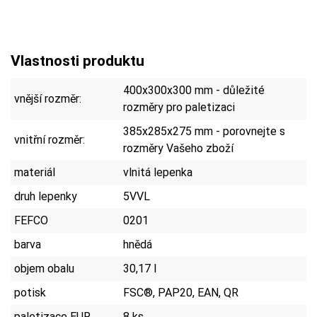
Vlastnosti produktu
400x300x300 mm - důležité
vnější rozměr:
rozměry pro paletizaci
385x285x275 mm - porovnejte s
vnitřní rozměr:
rozměry Vašeho zboží
materiál
vlnitá lepenka
druh lepenky
5VVL
FEFCO
0201
barva
hnědá
objem obalu
30,17 l
potisk
FSC®, PAP20, EAN, QR
paletizace EUR
8 ks