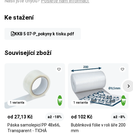
Našli jste chybu?
Pošlete nám informaci.
Ke stažení
KKB 5 07-P_pokyny k tisku.pdf
Související zboží
1 varianta
1 varianta
od 27,13 Kč
od 102 Kč
až -18%
až -8%
Páska samolepicí PP 48x66,
Bublinková fólie v roli šíře 200
Transparent - TICHÁ
mm