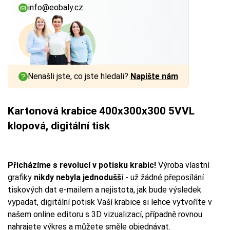
info@eobaly.cz
Nenašli jste, co jste hledali?
Napište nám
Kartonová krabice 400x300x300 5VVL
klopová, digitální tisk
Přicházíme s revolucí v potisku krabic!
Výroba vlastní
grafiky
nikdy nebyla jednodušš
í - už žádné přeposílání
tiskových dat e-mailem a nejistota, jak bude výsledek
vypadat, digitální potisk Vaší krabice si lehce vytvoříte v
našem online editoru s 3D vizualizací, případně rovnou
nahrajete výkres a můžete směle objednávat.