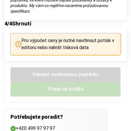
poptávka, ve které můžete napsat požadavky a dotazy k
produktu. My vám co nejdříve naceníme požadovanou
specifikaci.
4
/4
Shrnutí
Pro výpočet ceny je nutné navrhnout potisk v
editoru nebo nahrát tisková data
Odeslat nezávaznou poptávku
Přidat do košíku
Potřebujete poradit?
+420 499 97 97 97