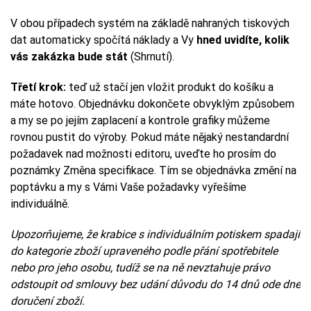
V obou případech systém na základě nahraných tiskových
dat automaticky spočítá náklady a Vy
hned uvidíte, kolik
vás zakázka bude stát
(Shrnutí).
Třetí krok:
teď už stačí jen vložit produkt do košíku a
máte hotovo. Objednávku dokončete obvyklým způsobem
a my se po jejím zaplacení a kontrole grafiky můžeme
rovnou pustit do výroby. Pokud máte nějaký nestandardní
požadavek nad možnosti editoru, uveďte ho prosím do
poznámky Změna specifikace. Tím se objednávka změní na
poptávku a my s Vámi Vaše požadavky vyřešíme
individuálně.
Upozorňujeme, že krabice s individuálním potiskem spadají
do kategorie zboží upraveného podle přání spotřebitele
nebo pro jeho osobu, tudíž se na ně nevztahuje právo
odstoupit od smlouvy bez udání důvodu do 14 dnů ode dne
doručení zboží.