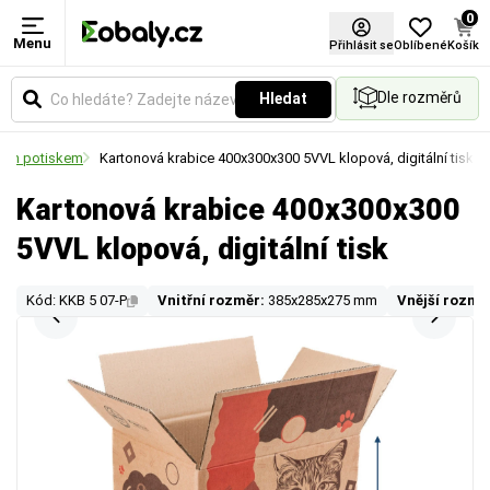
0
Menu
Přihlásit se
Oblíbené
Košík
Dle rozměrů
Hledat
lním potiskem
Kartonová krabice 400x300x300 5VVL klopová, digitální tisk
Kartonová krabice 400x300x300
5VVL klopová, digitální tisk
Kód: KKB 5 07-P
Vnitřní rozměr:
385x285x275 mm
Vnější rozmě