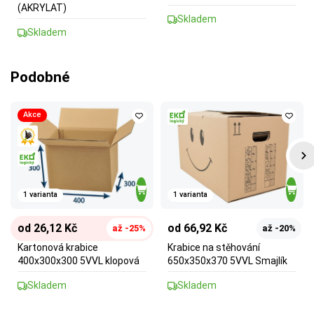
(AKRYLAT)
Skladem
Skladem
Podobné
Akce
1 varianta
1 varianta
od 26,12 Kč
od 66,92 Kč
až -25%
až -20%
Kartonová krabice
Krabice na stěhování
400x300x300 5VVL klopová
650x350x370 5VVL Smajlík
Skladem
Skladem