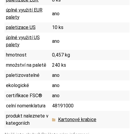
úplné využití EUR
ano
palety
paletizace US
10 ks
úplné využití US
ano
palety
hmotnost
0,457 kg
množství na paletě
240 ks
paletizovatelné
ano
ekologické
ano
certifikace FSC®
ano
celní nomenklatura
48191000
produkt naleznete v
Kartonové krabice
kategoriích