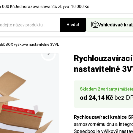
5 000 Kč
Jednorázová sleva 2% zbývá: 10 000 Kč
Vyhledávač kra
Hledat
ukci krabice, která nejlépe vyhovuje vašemu způsobu balení a ex
PEEDBOX výškově nastavitelné 3VVL
Rychlouzavírac
nastavitelné 3
Skladem 2 varianty (můžete 
od 24,14 Kč
bez D
Rychlouzavírací krabice 
samosvornému dnu a integrov
Speedbox je výškově nastavi