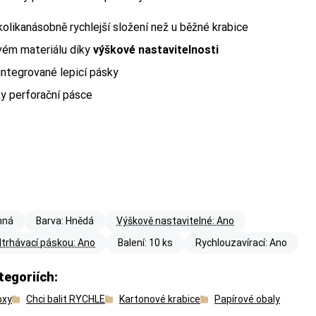
kolikanásobně rychlejší složení než u běžné krabice
vém materiálu díky
výškové nastavitelnosti
ntegrované lepicí pásky
y perforační pásce
 Balíkovna) nebo
 Balíkovna) nebo
nná
Barva: Hnědá
Výškově nastavitelné: Ano
dtrhávací páskou: Ano
Balení: 10 ks
Rychlouzavírací: Ano
tegoriích:
oxy
Chci balit RYCHLE
Kartonové krabice
Papírové obaly
 má váš produkt —
 má váš produkt —