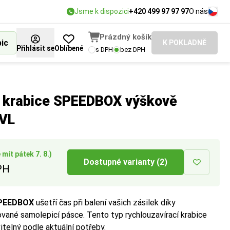
Jsme k dispozici
+420 499 97 97 97
O nás
Prázdný košík
bic
K POKLADNĚ
Přihlásit se
Oblíbené
s DPH
bez DPH
pedice.
í krabice SPEEDBOX výškově
VVL
mít pátek 7. 8.)
Dostupné varianty (2)
PH
SPEEDBOX
ušetří čas při balení vašich zásilek díky
ané samolepicí pásce. Tento typ rychlouzavírací krabice
telný podle aktuální potřeby.