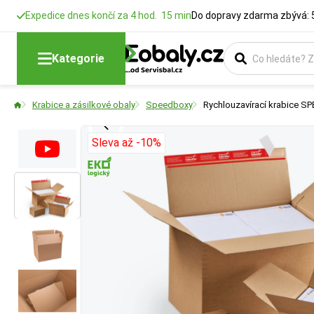
Expedice dnes končí za 4 hod. 15 min
Do dopravy zdarma zbývá: 
Délka
Šířka
Typ krabice
Kategorie
Rozměry krabic
Rozměry krabic
Vyberte si konstr
Krabice a zásilkové obaly
Speedboxy
Rychlouzavírací krabice S
Sleva až -10%