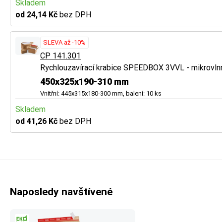
Skladem
od 24,14 Kč
bez DPH
SLEVA až -10%
CP 141.301
Rychlouzavírací krabice SPEEDBOX 3VVL - mikrovln
450x325x190-310 mm
Vnitřní: 445x315x180-300 mm, balení: 10 ks
Skladem
od 41,26 Kč
bez DPH
Naposledy navštívené