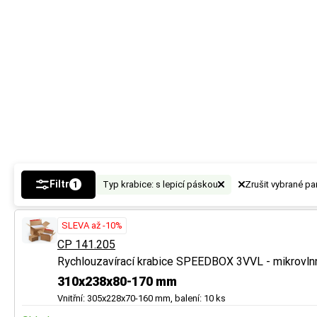
vznikne tak místo
vznikne tak místo
a ochranu.
a ochranu.
Tip
Tip
U vícevrstvé lepe
U vícevrstvé lepe
Více tipů pro vý
Více tipů pro vý
BUTTON:
BUTTON:
Jak vybr
Jak vybr
Filtr
Typ krabice: s lepicí páskou
Zrušit vybrané pa
1
SLEVA až -10%
CP 141.205
Rychlouzavírací krabice SPEEDBOX 3VVL - mikrovln
310x238x80-170 mm
Vnitřní: 305x228x70-160 mm, balení: 10 ks