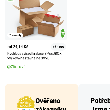
2 varianty
od 24,14 Kč
až -10%
Rychlouzavírací krabice SPEEDBOX
výškově nastavitelné 3VVL
Zítra u vás
Potřeb
Ověřeno
Jsme t
zákazníky