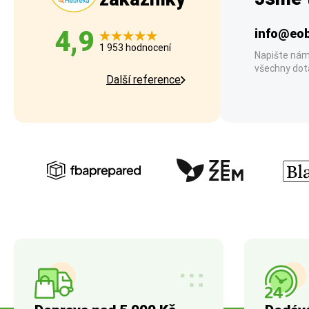
4,9
info@eob
1 953 hodnocení
Napište nám
všechny dot
Další reference