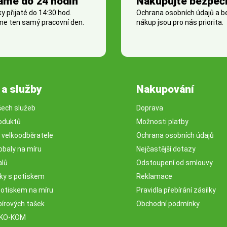
áme do 24 hodin
Nakupujte bezpeč
 přijaté do 14:30 hod.
Ochrana osobních údajů a 
e ten samý pracovní den.
nákup jsou pro nás priorita.
 a služby
Nakupování
šech služeb
Doprava
oduktů
Možnosti platby
o velkoodběratele
Ochrana osobních údajů
obaly na míru
Nejčastější dotazy
alů
Odstoupení od smlouvy
sky s potiskem
Reklamace
potiskem na míru
Pravidla přebírání zásilky
pírových tašek
Obchodní podmínky
EKO-KOM