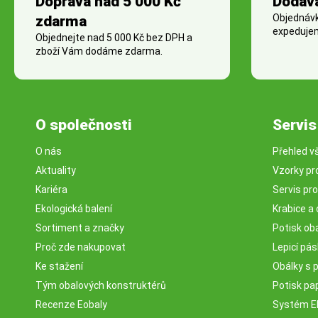
Doprava nad 5 000 Kč
Dodáv
Objednávky
zdarma
expedujem
Objednejte nad 5 000 Kč bez DPH a
zboží Vám dodáme zdarma.
O společnosti
Servis
O nás
Přehled v
Aktuality
Vzorky pr
Kariéra
Servis pr
Ekologická balení
Krabice a 
Sortiment a značky
Potisk ob
Proč zde nakupovat
Lepicí pá
Ke stažení
Obálky s 
Tým obalových konstruktérů
Potisk pa
Recenze Eobaly
Systém 