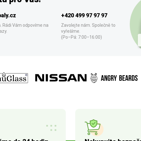
aly.cz
+420 499 97 97 97
. Rádi Vám odpovíme na
Zavolejte nám. Společně to
azy.
vyřešíme.
(Po–Pá: 7:00–16:00)