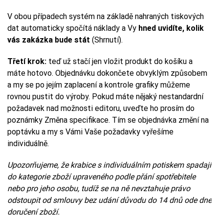
V obou případech systém na základě nahraných tiskových
dat automaticky spočítá náklady a Vy
hned uvidíte, kolik
vás zakázka bude stát
(Shrnutí).
Třetí krok:
teď už stačí jen vložit produkt do košíku a
máte hotovo. Objednávku dokončete obvyklým způsobem
a my se po jejím zaplacení a kontrole grafiky můžeme
rovnou pustit do výroby. Pokud máte nějaký nestandardní
požadavek nad možnosti editoru, uveďte ho prosím do
poznámky Změna specifikace. Tím se objednávka změní na
poptávku a my s Vámi Vaše požadavky vyřešíme
individuálně.
Upozorňujeme, že krabice s individuálním potiskem spadají
do kategorie zboží upraveného podle přání spotřebitele
nebo pro jeho osobu, tudíž se na ně nevztahuje právo
odstoupit od smlouvy bez udání důvodu do 14 dnů ode dne
doručení zboží.