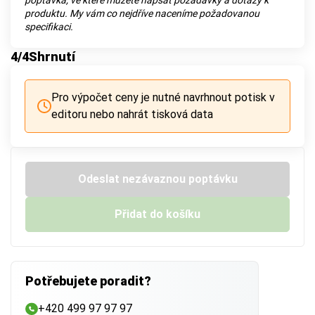
poptávka, ve které můžete napsat požadavky a dotazy k
produktu. My vám co nejdříve naceníme požadovanou
specifikaci.
4
/4
Shrnutí
Pro výpočet ceny je nutné navrhnout potisk v
editoru nebo nahrát tisková data
Odeslat nezávaznou poptávku
Přidat do košíku
Potřebujete poradit?
+420 499 97 97 97