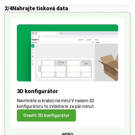
2
/4
Nahrajte tisková data
3D konfigurátor
Navrhněte si krabici na míru! V našem 3D
konfigurátoru to zvládnete za pár minut.
Otevřít 3D konfigurátor
NEBO