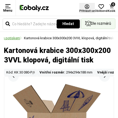
0
Menu
Přihlásit se
Oblíbené
Košík
Dle rozměrů
Hledat
lním potiskem
Kartonová krabice 300x300x200 3VVL klopová, digitální tisk
Kartonová krabice 300x300x200
3VVL klopová, digitální tisk
Kód: KK 30 080-P
Vnitřní rozměr:
294x294x188 mm
Vnější rozm