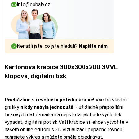
info@eobaly.cz
Nenašli jste, co jste hledali?
Napište nám
Kartonová krabice 300x300x200 3VVL
klopová, digitální tisk
Přicházíme s revolucí v potisku krabic!
Výroba vlastní
grafiky
nikdy nebyla jednodušš
í - už žádné přeposílání
tiskových dat e-mailem a nejistota, jak bude výsledek
vypadat, digitální potisk Vaší krabice si lehce vytvoříte v
našem online editoru s 3D vizualizací, případně rovnou
nahrajete výkres a můžete směle objednávat.