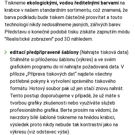
Tiskneme
ekologickými, vodou ředitelnými barvami
na
krabice v našem standardním sortimentu, což znamená, že
barva podkladu bude tiskem částečně prosvítat a touto
technologií nikdy nedosáhneme jasných, zářivých barev.
Představu o konečné podobě tisku získáte zapnutím módu
"Realistické zobrazení" pod 3D náhledem.
editací předpřipravené šablony
(Nahrajte tisková data).
Stáhněte si přiloženou šablonu (výkres) a ve svém
grafickém programu do ní nahrajte požadovaná data. V
příloze „Příprava tiskových dat“ najdete všechny
potřebné pokyny k vytvoření správného tiskového
formátu. Hotový soubor pak už jen stačí znovu nahrát.
Tento postup doporučujeme v případě, že už máte s
tvorbou grafiky zkušenosti nebo využíváte služeb
profesionálního grafika. Berte prosím na vědomí, že
navzdory bílé šabloně tiskneme na hnědou krabici,
výsledek proto nikdy nebude tak kontrastní jako na
výkresu (viz odstavec výše).