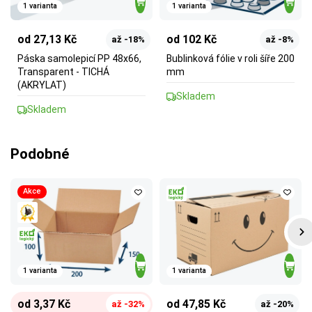
1 varianta
1 varianta
od 27,13 Kč
od 102 Kč
až -18%
až -8%
Páska samolepicí PP 48x66,
Bublinková fólie v roli šíře 200
Transparent - TICHÁ
mm
(AKRYLAT)
Skladem
Skladem
Podobné
Akce
1 varianta
1 varianta
od 3,37 Kč
od 47,85 Kč
až -32%
až -20%