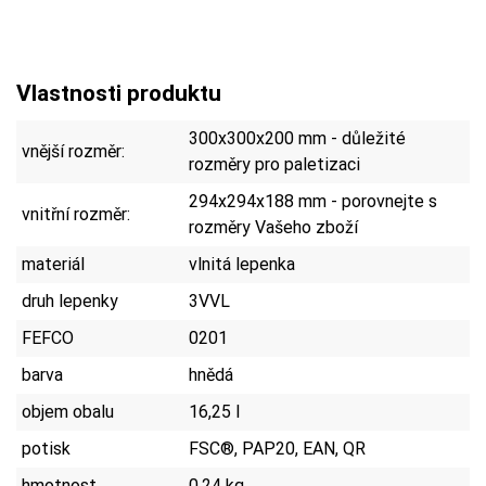
Vlastnosti produktu
300x300x200 mm - důležité
vnější rozměr:
rozměry pro paletizaci
294x294x188 mm - porovnejte s
vnitřní rozměr:
rozměry Vašeho zboží
materiál
vlnitá lepenka
druh lepenky
3VVL
FEFCO
0201
barva
hnědá
objem obalu
16,25 l
potisk
FSC®, PAP20, EAN, QR
hmotnost
0,24 kg