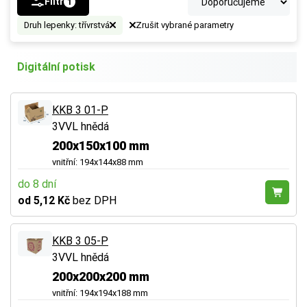
Filtr
1
Druh lepenky: třívrstvá
Zrušit vybrané parametry
Digitální potisk
KKB 3 01-P
3VVL hnědá
200x150x100 mm
vnitřní: 194x144x88 mm
do 8 dní
od 5,12 Kč
bez DPH
KKB 3 05-P
3VVL hnědá
200x200x200 mm
vnitřní: 194x194x188 mm