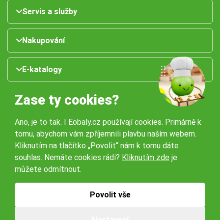
Servis a služby
Nakupování
E-katalogy
Zase ty cookies?
Ano, je to tak. I Eobaly.cz používají cookies. Primárně k
tomu, abychom vám zpříjemnili plavbu naším webem.
Kliknutím na tlačítko „Povolit“ nám k tomu dáte
souhlas. Nemáte cookies rádi?
Kliknutím zde
je
Naše pobočky:
můžete odmítnout.
Obchodní podmínky
Ochrana osobníchů údajů
Povolit vše
Nastavení