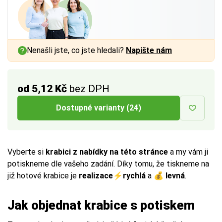
a vnitřním rozměrem až
a vnitřním rozměrem až
a vnitřním rozměrem až
1 cm
1 cm
1 cm
na každé straně.
na každé straně.
na každé straně.
Více tipů pro výběr správné krabice:
Více tipů pro výběr správné krabice:
Více tipů pro výběr správné krabice:
Nenašli jste, co jste hledali?
Napište nám
BUTTON:
BUTTON:
BUTTON:
Jak vybrat krabici
Jak vybrat krabici
Jak vybrat krabici
od 5,12 Kč
bez DPH
Dostupné varianty (24)
Vyberte si
krabici z nabídky na této stránce
a my vám ji
potiskneme dle vašeho zadání. Díky tomu, že tiskneme na
již hotové krabice je
realizace
⚡
rychlá
a 💰
levná
.
Jak objednat krabice s potiskem