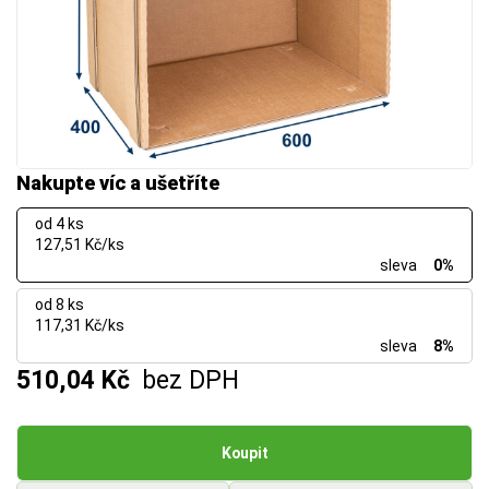
Nakupte víc a ušetříte
od 4 ks
127,51 Kč/ks
sleva
0%
od 8 ks
117,31 Kč/ks
sleva
8%
510,04 Kč
bez DPH
Koupit