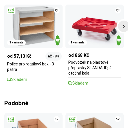
1 varianta
1 varianta
od 868 Kč
od 57,13 Kč
až -8%
Podvozek na plastové
Police pro regálový box - 3
přepravky STANDARD, 4
patra
otočná kola
Skladem
Skladem
Podobné