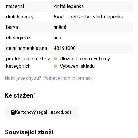
materiál
vlnitá lepenka
druh lepenky
5VVL - pětivrstvá vlnitá lepenka
barva
hnědá
ekologické
ano
celní nomenklatura
48191000
produkt naleznete v
Úložné boxy a systémy
kategoriích
Vybavení skladu
Našli jste chybu?
Pošlete nám informaci.
Ke stažení
Kartonový regál - návod.pdf
Související zboží