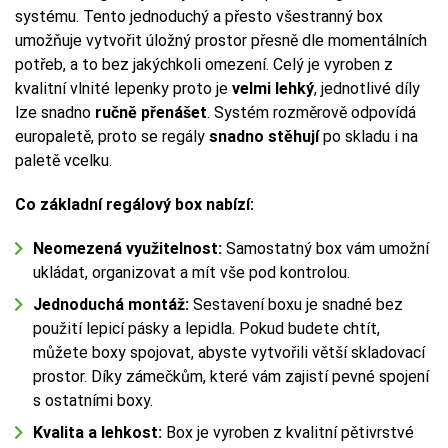
systému. Tento jednoduchý a přesto všestranný box
umožňuje vytvořit úložný prostor přesně dle momentálních
potřeb, a to bez jakýchkoli omezení. Celý je vyroben z
kvalitní vlnité lepenky proto je
velmi lehký
, jednotlivé díly
lze snadno
ručně přenášet
. Systém rozměrově odpovídá
europaletě, proto se regály
snadno stěhují
po skladu i na
paletě vcelku.
Co základní regálový box nabízí:
Neomezená využitelnost:
Samostatný box vám umožní
ukládat, organizovat a mít vše pod kontrolou.
Jednoduchá montáž:
Sestavení boxu je snadné bez
použití lepicí pásky a lepidla. Pokud budete chtít,
můžete boxy spojovat, abyste vytvořili větší skladovací
prostor. Díky zámečkům, které vám zajistí pevné spojení
s ostatními boxy.
Kvalita a lehkost:
Box je vyroben z kvalitní pětivrstvé