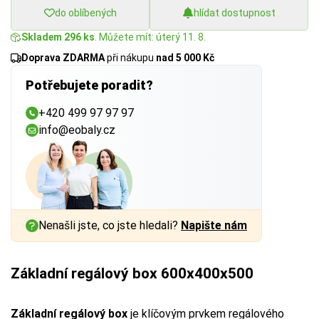
do oblíbených
hlídat dostupnost
Skladem 296 ks
. Můžete mít: úterý 11. 8.
Doprava ZDARMA
při nákupu
nad 5 000 Kč
Potřebujete poradit?
+420 499 97 97 97
info@eobaly.cz
Nenašli jste, co jste hledali?
Napište nám
Základní regálový box 600x400x500
Základní regálový box
je klíčovým prvkem regálového