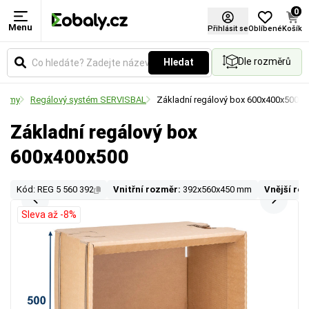
0
Menu
Přihlásit se
Oblíbené
Košík
Dle rozměrů
Hledat
stémy
Regálový systém SERVISBAL
Základní regálový box 600x400x500
Základní regálový box
600x400x500
Kód: REG 5 560 392
Vnitřní rozměr:
392x560x450 mm
Vnější ro
Sleva až -8%