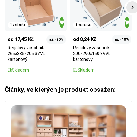
1 varianta
1 varianta
od 17,45 Kč
od 8,24 Kč
až -20%
až -10%
Regálový zásobník
Regálový zásobník
265x385x205 3VVL
200x290x150 3VVL
kartonový
kartonový
Skladem
Skladem
Články, ve kterých je produkt obsažen: