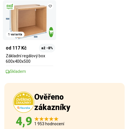
1 varianta
od 117 Kč
až -8%
Základní regálový box
600x400x500
Skladem
Ověřeno
zákazníky
4,9
1 953 hodnocení