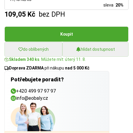
sleva
20%
109,05 Kč
bez DPH
Koupit
do oblíbených
hlídat dostupnost
Skladem 340 ks
. Můžete mít: úterý 11. 8.
Doprava ZDARMA
při nákupu
nad 5 000 Kč
Potřebujete poradit?
+420 499 97 97 97
info@eobaly.cz