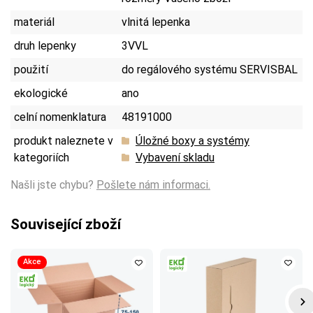
materiál
vlnitá lepenka
druh lepenky
3VVL
použití
do regálového systému SERVISBAL
ekologické
ano
celní nomenklatura
48191000
produkt naleznete v
Úložné boxy a systémy
kategoriích
Vybavení skladu
Našli jste chybu?
Pošlete nám informaci.
Související zboží
Akce