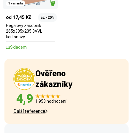
1 varianta
od 17,45 Kč
až -20%
Regálový zásobník
265x385x205 3VVL
kartonový
Skladem
Ověřeno
zákazníky
4,9
1 953 hodnocení
Další reference