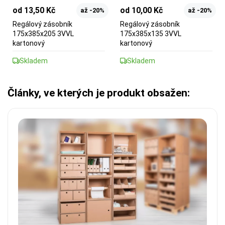
od 13,50 Kč
od 10,00 Kč
až -20%
až -20%
Regálový zásobník
Regálový zásobník
175x385x205 3VVL
175x385x135 3VVL
kartonový
kartonový
Skladem
Skladem
Články, ve kterých je produkt obsažen: