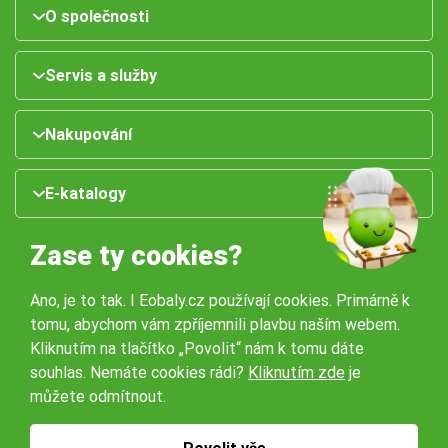
O společnosti
Servis a služby
Nakupování
E-katalogy
Zase ty cookies?
Ano, je to tak. I Eobaly.cz používají cookies. Primárně k
tomu, abychom vám zpříjemnili plavbu naším webem.
Kliknutím na tlačítko „Povolit“ nám k tomu dáte
souhlas. Nemáte cookies rádi?
Kliknutím zde
je
Naše pobočky:
můžete odmítnout.
Obchodní podmínky
Ochrana osobníchů údajů