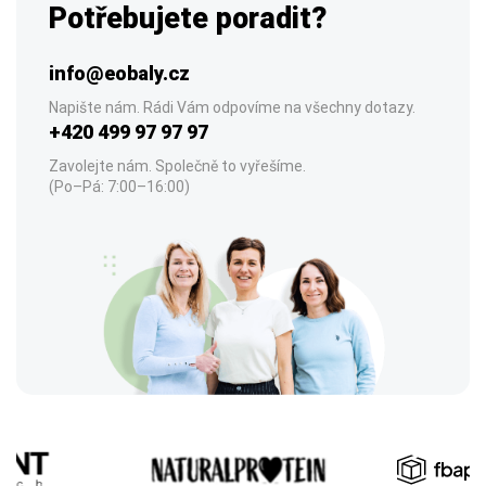
Potřebujete poradit?
info@eobaly.cz
Napište nám. Rádi Vám odpovíme na všechny dotazy.
+420 499 97 97 97
Zavolejte nám. Společně to vyřešíme.
(Po–Pá: 7:00–16:00)