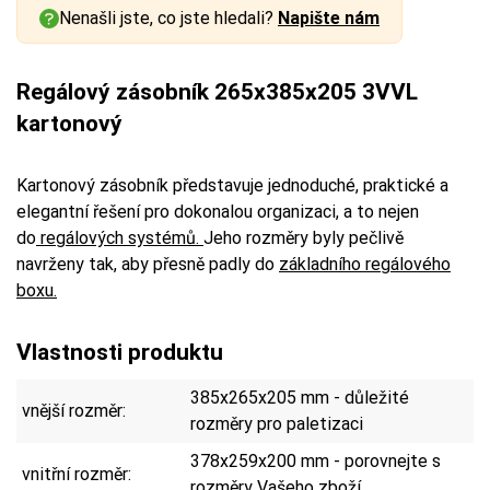
Nenašli jste, co jste hledali?
Napište nám
Regálový zásobník 265x385x205 3VVL
kartonový
Kartonový zásobník představuje jednoduché, praktické a
elegantní řešení pro dokonalou organizaci, a to nejen
do
regálových systémů.
Jeho rozměry byly pečlivě
navrženy tak, aby přesně padly do
základního regálového
boxu.
Vlastnosti produktu
385x265x205 mm - důležité
vnější rozměr:
rozměry pro paletizaci
378x259x200 mm - porovnejte s
vnitřní rozměr:
rozměry Vašeho zboží