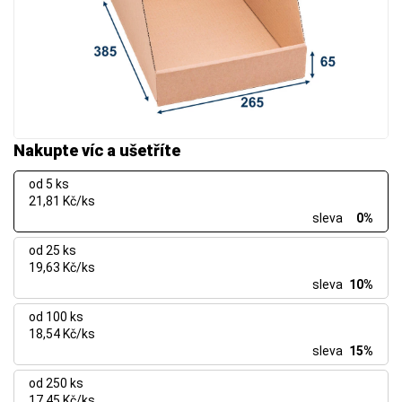
Nakupte víc a ušetříte
od 5 ks
21,81 Kč/ks
sleva
0%
od 25 ks
19,63 Kč/ks
sleva
10%
od 100 ks
18,54 Kč/ks
sleva
15%
od 250 ks
17,45 Kč/ks