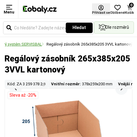
0
Menu
Přihlásit se
Oblíbené
Košík
Dle rozměrů
Hledat
lový systém SERVISBAL
Regálový zásobník 265x385x205 3VVL kartonový
Regálový zásobník 265x385x205
3VVL kartonový
Kód: ZA 3 259 378 2
Vnitřní rozměr:
378x259x200 mm
Vnější ro
Sleva až -20%