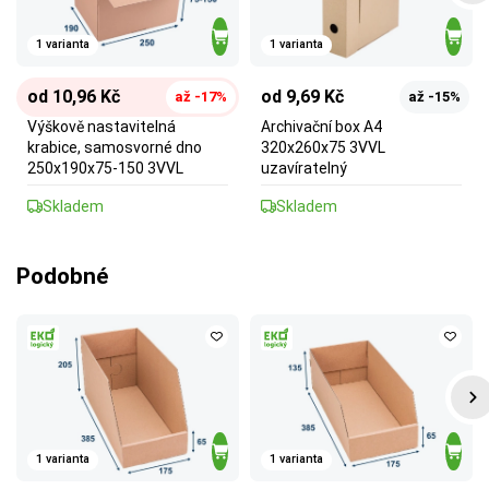
1 varianta
1 varianta
od 10,96 Kč
od 9,69 Kč
až -17%
až -15%
Výškově nastavitelná
Archivační box A4
krabice, samosvorné dno
320x260x75 3VVL
250x190x75-150 3VVL
uzavíratelný
Skladem
Skladem
Podobné
1 varianta
1 varianta