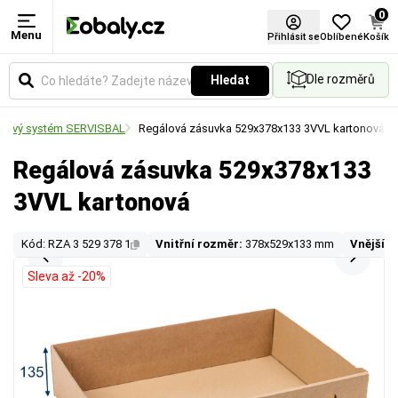
0
Menu
Přihlásit se
Oblíbené
Košík
Dle rozměrů
Hledat
lový systém SERVISBAL
Regálová zásuvka 529x378x133 3VVL kartonová
Regálová zásuvka 529x378x133
3VVL kartonová
Kód: RZA 3 529 378 1
Vnitřní rozměr:
378x529x133 mm
Vnější r
Sleva až -20%