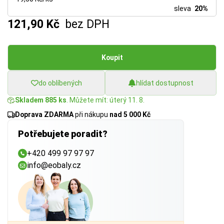
sleva
20%
121,90 Kč
bez DPH
Koupit
do oblíbených
hlídat dostupnost
Skladem 885 ks
. Můžete mít: úterý 11. 8.
Doprava ZDARMA
při nákupu
nad 5 000 Kč
Potřebujete poradit?
+420 499 97 97 97
info@eobaly.cz