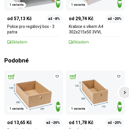
1 varianta
1 varianta
od 57,13 Kč
od 29,74 Kč
až -8%
až -20%
Police pro regálový box - 3
Krabice s víkem A4
patra
302x215x50 3VVL
Skladem
Skladem
Podobné
1 varianta
1 varianta
od 13,65 Kč
od 11,78 Kč
až -20%
až -20%