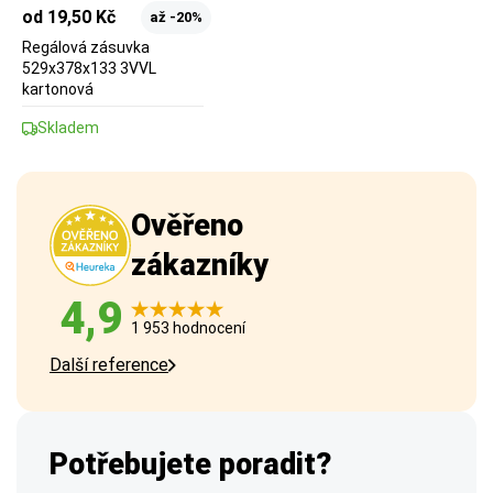
od 19,50 Kč
až -20%
Regálová zásuvka
529x378x133 3VVL
kartonová
Skladem
Ověřeno
zákazníky
4,9
1 953 hodnocení
Další reference
Potřebujete poradit?