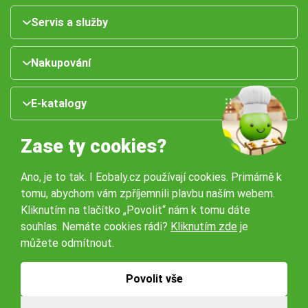
Servis a služby
Nakupování
E-katalogy
Zase ty cookies?
Ano, je to tak. I Eobaly.cz používají cookies. Primárně k
tomu, abychom vám zpříjemnili plavbu naším webem.
Kliknutím na tlačítko „Povolit“ nám k tomu dáte
souhlas. Nemáte cookies rádi?
Kliknutím zde
je
Naše pobočky:
můžete odmítnout.
Obchodní podmínky
Ochrana osobníchů údajů
Povolit vše