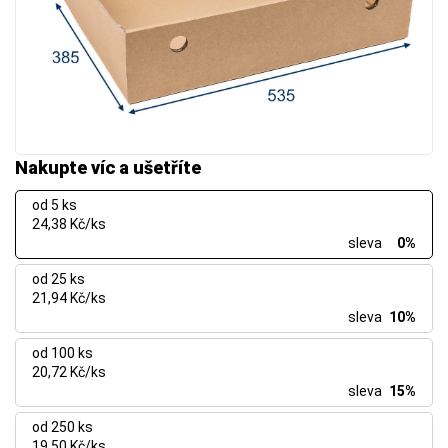
Nakupte víc a ušetříte
od 5 ks
24,38 Kč/ks
sleva
0%
od 25 ks
21,94 Kč/ks
sleva
10%
od 100 ks
20,72 Kč/ks
sleva
15%
od 250 ks
19,50 Kč/ks