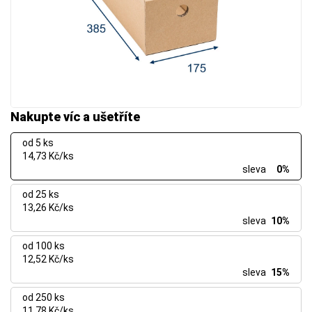
Nakupte víc a ušetříte
od 5 ks
14,73 Kč/ks
sleva
0%
od 25 ks
13,26 Kč/ks
sleva
10%
od 100 ks
12,52 Kč/ks
sleva
15%
od 250 ks
11,78 Kč/ks