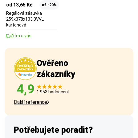
od 13,65 Kč
až -20%
Regálová zásuvka
259x378x133 3VVL
kartonová
Zítra u vás
Ověřeno
zákazníky
4,9
1 953 hodnocení
Další reference
Potřebujete poradit?