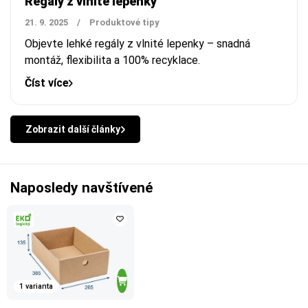
Regály z vlnité lepenky
21. 9. 2025
/
Produktové tipy
Objevte lehké regály z vlnité lepenky – snadná
montáž, flexibilita a 100% recyklace.
Číst více
Zobrazit další články
Naposledy navštívené
1 varianta