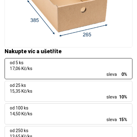
Nakupte víc a ušetříte
od 5 ks
17,06 Kč/ks
sleva
0%
od 25 ks
15,35 Kč/ks
sleva
10%
od 100 ks
14,50 Kč/ks
sleva
15%
od 250 ks
13,65 Kč/ks