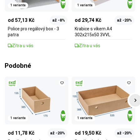
1 varianta
1 varianta
od 57,13 Kč
od 29,74 Kč
až -8%
až -20%
Police pro regálový box - 3
Krabice s víkem A4
patra
302x215x50 3VVL
Zítra u vás
Zítra u vás
Podobné
1 varianta
1 varianta
od 11,78 Kč
od 19,50 Kč
až -20%
až -20%