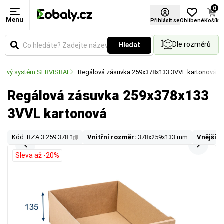
0
Menu
Přihlásit se
Oblíbené
Košík
Dle rozměrů
Hledat
lový systém SERVISBAL
Regálová zásuvka 259x378x133 3VVL kartonová
Regálová zásuvka 259x378x133
3VVL kartonová
Kód: RZA 3 259 378 1
Vnitřní rozměr:
378x259x133 mm
Vnější r
Sleva až -20%