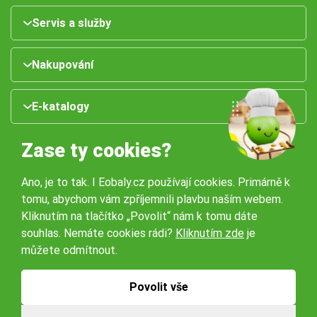
Servis a služby
Nakupování
E-katalogy
Zase ty cookies?
Ano, je to tak. I Eobaly.cz používají cookies. Primárně k
tomu, abychom vám zpříjemnili plavbu naším webem.
Kliknutím na tlačítko „Povolit“ nám k tomu dáte
souhlas. Nemáte cookies rádi?
Kliknutím zde
je
Naše pobočky:
můžete odmítnout.
Obchodní podmínky
Ochrana osobníchů údajů
Povolit vše