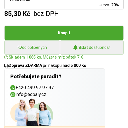
sleva
20%
85,30 Kč
bez DPH
Koupit
do oblíbených
hlídat dostupnost
Skladem 1 085 ks
. Můžete mít: pátek 7. 8.
Doprava ZDARMA
při nákupu
nad 5 000 Kč
Potřebujete poradit?
+420 499 97 97 97
info@eobaly.cz