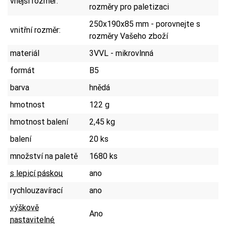
vnější rozměr:
rozměry pro paletizaci
250x190x85 mm - porovnejte s
vnitřní rozměr:
rozměry Vašeho zboží
materiál
3VVL - mikrovlnná
formát
B5
barva
hnědá
hmotnost
122 g
hmotnost balení
2,45 kg
balení
20 ks
množství na paletě
1680 ks
s lepicí páskou
ano
rychlouzavírací
ano
výškově
Ano
nastavitelné