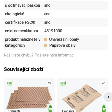
s odtrhávací páskou
ano
ekologické
ano
certifikace FSC®
ano
celní nomenklatura
48191000
produkt naleznete v
Univerzální obaly
kategoriích
Papírové obaly
Našli jste chybu?
Pošlete nám informaci.
Související zboží
1 varianta
1 varianta