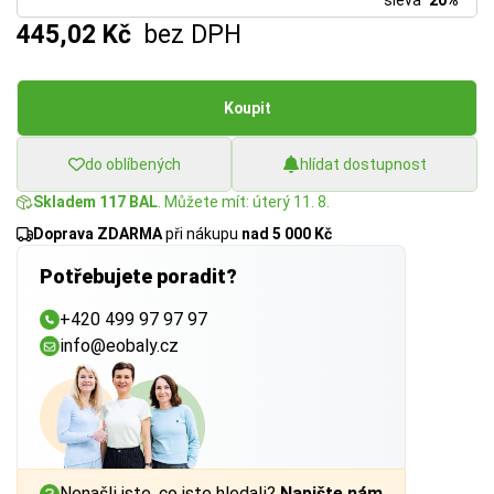
sleva
20%
445,02 Kč
bez DPH
Koupit
do oblíbených
hlídat dostupnost
Skladem 117 BAL
. Můžete mít: úterý 11. 8.
Doprava ZDARMA
při nákupu
nad 5 000 Kč
Potřebujete poradit?
+420 499 97 97 97
info@eobaly.cz
Nenašli jste, co jste hledali?
Napište nám