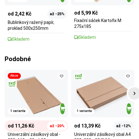
od 5,99 Kč
od 2,42 Kč
až -25%
Fixační sáček Kartofix M
Bublinkový ražený papír,
275x185
proklad 500x250mm
Skladem
Skladem
Podobné
Akce
1 varianta
1 varianta
od 11,26 Kč
od 13,39 Kč
až -20%
až -12%
Univerzální zásilkový obal -
Univerzální zásilkový obal A4