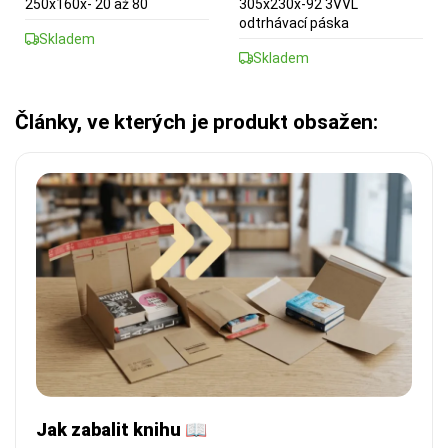
250x160x- 20 až 80
305x230x-92 3VVL
odtrhávací páska
Skladem
Skladem
Články, ve kterých je produkt obsažen:
Jak zabalit knihu 📖