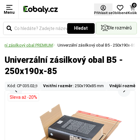
0
Menu
Přihlásit se
Oblíbené
Košík
Dle rozměrů
Hledat
zální zásilkový obal PREMIUM
Univerzální zásilkový obal B5 - 250x190x-85
Univerzální zásilkový obal B5 -
250x190x-85
Kód: CP 035.02
Vnitřní rozměr:
250x190x85 mm
Vnější rozměr:
Sleva až -20%