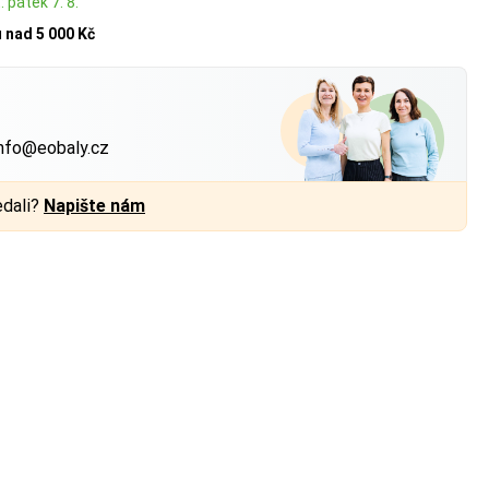
 pátek 7. 8.
u
nad 5 000 Kč
?
nfo@eobaly.cz
edali?
Napište nám