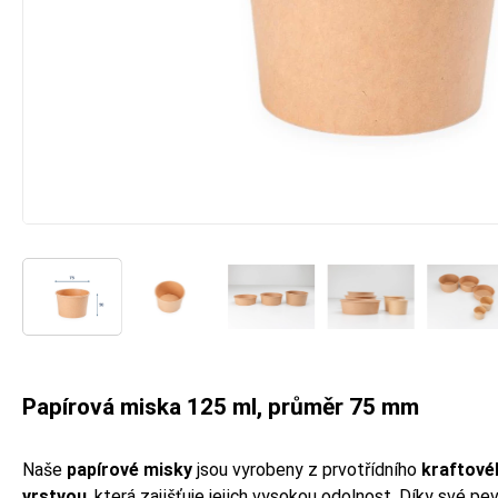
Papírová miska 125 ml, průměr 75 mm
Naše
papírové misky
jsou vyrobeny z prvotřídního
kraftové
vrstvou
, která zajišťuje jejich vysokou odolnost. Díky své pev