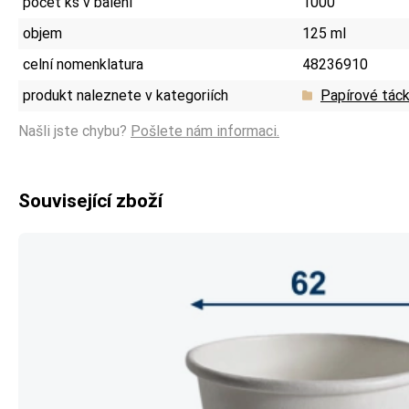
počet ks v balení
1000
objem
125 ml
celní nomenklatura
48236910
produkt naleznete v kategoriích
Papírové tácky
Našli jste chybu?
Pošlete nám informaci.
Související zboží