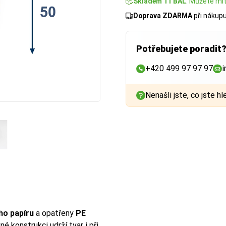
Skladem 11 BAL
. Můžete mít:
Doprava ZDARMA
při nákup
Potřebujete poradit
+420 499 97 97 97
i
Nenašli jste, co jste hl
ho papíru
a opatřeny
PE
né konstrukci udrží tvar i při