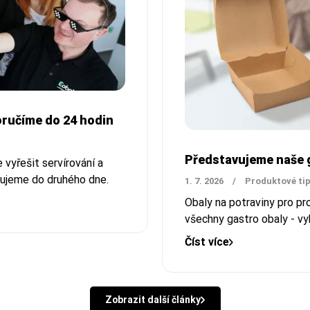
doručíme do 24 hodin
Představujeme naše g
vyřešit servírování a
učujeme do druhého dne.
1. 7. 2026
/
Produktové ti
Obaly na potraviny pro p
všechny gastro obaly - vy
Číst více
Zobrazit další články