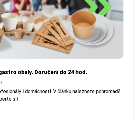
astro obaly. Doručení do 24 hod.
py
rofesionály i domácnosti. V článku naleznete pohromadě
berte si!