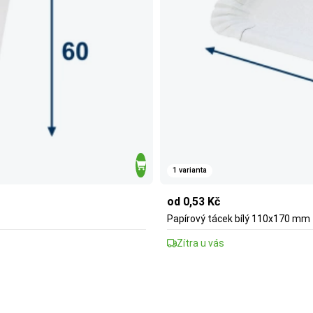
1 varianta
od 0,53 Kč
Papírový tácek bílý 110x170 mm
Zítra u vás