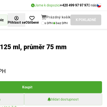
Jsme k dispozici
+420 499 97 97 97
O nás
Prázdný košík
bic
K POKLADNĚ
Přihlásit se
Oblíbené
s DPH
bez DPH
 125 ml, průměr 75 mm
PH
Koupit
h
hlídat dostupnost