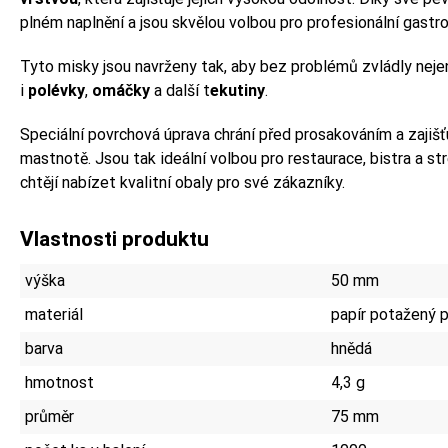
plném naplnění a jsou skvělou volbou pro profesionální gastro
Tyto misky jsou navrženy tak, aby bez problémů zvládly nej
i
polévky
,
omáčky
a další t
ekutiny
.
Speciální povrchová úprava chrání před prosakováním a zajišťu
mastnotě. Jsou tak ideální volbou pro restaurace, bistra a st
chtějí nabízet kvalitní obaly pro své zákazníky.
Vlastnosti produktu
výška
50 mm
materiál
papír potažený p
barva
hnědá
hmotnost
4,3 g
průměr
75 mm