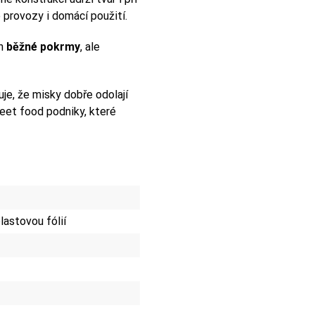
 provozy i domácí použití.
en
běžné pokrmy
, ale
je, že misky dobře odolají
reet food podniky, které
lastovou fólií