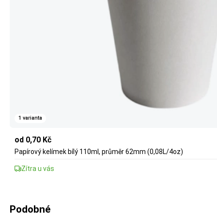
1 varianta
od 0,70 Kč
Papírový kelímek bílý 110ml, průměr 62mm (0,08L/4oz)
Zítra u vás
Podobné