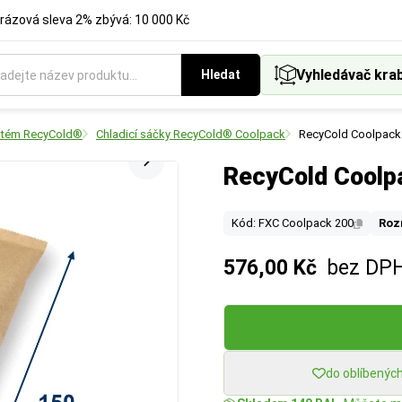
rázová sleva 2% zbývá: 10 000 Kč
Vyhledávač kra
Hledat
ystém RecyCold®
Chladicí sáčky RecyCold® Coolpack
RecyCold Coolpack
RecyCold Coolp
Kód: FXC Coolpack 200
Roz
576,00 Kč
bez DP
do oblíbenýc