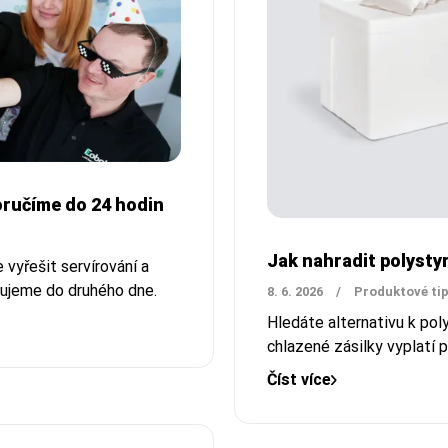
doručíme do 24 hodin
Jak nahradit polyst
vyřešit servírování a
učujeme do druhého dne.
8. 6. 2026
/
Produktové ti
Hledáte alternativu k po
chlazené zásilky vyplatí
Číst více