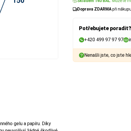
Skladem 140 BAL
. Můžete mí
Doprava ZDARMA
při nákup
Potřebujete poradit
+420 499 97 97 97
i
Nenašli jste, co jste hl
nného gelu a papíru. Díky
ahu neuvolňují žádné škodlivé