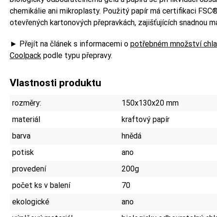
chemikálie ani mikroplasty. Použitý papír má certifikaci FSC®
otevřených kartonových přepravkách, zajišťujících snadnou ma
► Přejít na článek s informacemi o
potřebném množství chla
Coolpack
podle typu přepravy.
Vlastnosti produktu
rozměry:
150x130x20 mm
materiál
kraftový papír
barva
hnědá
potisk
ano
provedení
200g
počet ks v balení
70
ekologické
ano