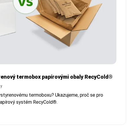
yrenový termobox papírovými obaly RecyCold®
py
lystyrenovému termoboxu? Ukazujeme, proč se pro
 papírový systém RecyCold
®
.