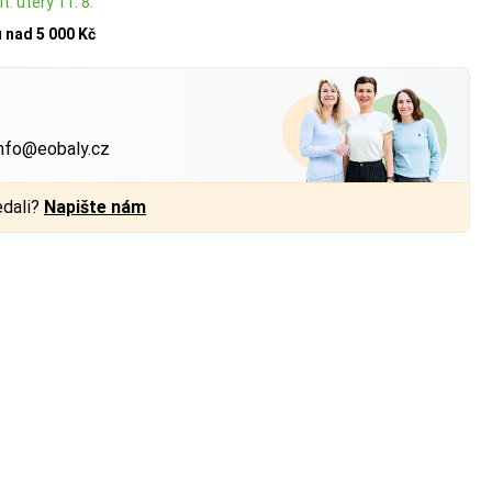
t: úterý 11. 8.
u
nad 5 000 Kč
?
nfo@eobaly.cz
edali?
Napište nám