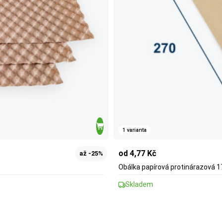
1 varianta
od 4,77 Kč
až -25%
Obálka papírová protinárazová 1
Skladem