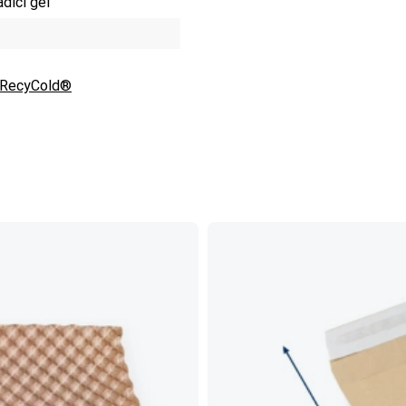
dicí gel
m RecyCold®