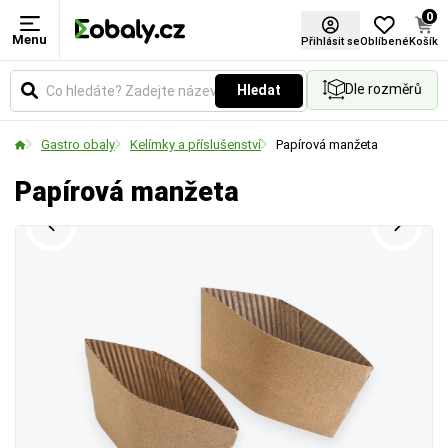
0
Menu
Přihlásit se
Oblíbené
Košík
Dle rozměrů
Hledat
Gastro obaly
Kelímky a příslušenství
Papírová manžeta
Papírová manžeta