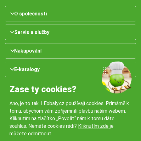
O společnosti
Servis a služby
Nakupování
E-katalogy
Zase ty cookies?
Ano, je to tak. I Eobaly.cz používají cookies. Primárně k
tomu, abychom vám zpříjemnili plavbu naším webem.
Kliknutím na tlačítko „Povolit“ nám k tomu dáte
souhlas. Nemáte cookies rádi?
Kliknutím zde
je
Naše pobočky:
můžete odmítnout.