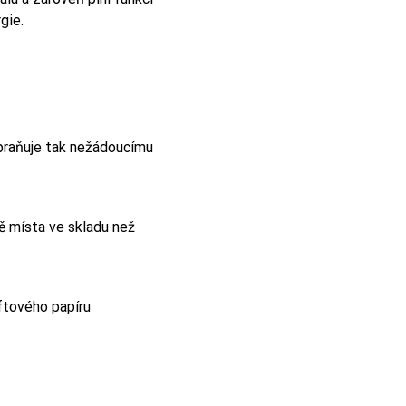
gie.
zabraňuje tak nežádoucímu
ně místa ve skladu než
aftového papíru