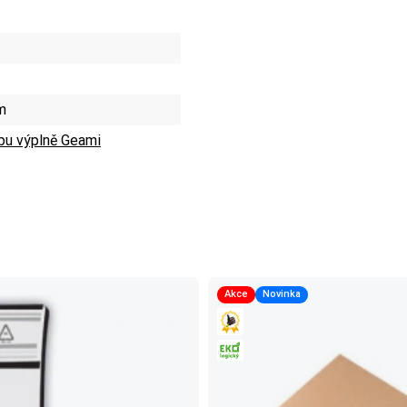
m
obu výplně Geami
Akce
Novinka