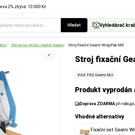
eva 2% zbývá: 10 000 Kč
Vyhledávač kra
Hledat
abic
Stroje na výrobu výplně Geami
Stroj fixační Geami WrapPak MX
Stroj fixační 
Kód: FXQ Geami M
Produkt vyprodán 
Doprava ZDARMA
při nákup
Vhodné alternativy
Fixační set Geami W