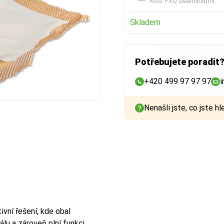
Kód:
FXQ GeamiExbox
Skladem
Potřebujete poradit
+420 499 97 97 97
i
Nenašli jste, co jste hl
ivní řešení, kde obal
álu a zároveň plní funkci