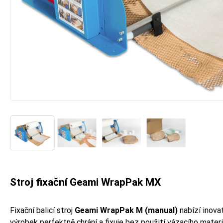
Stroj fixační Geami WrapPak MX
Fixační balicí stroj
Geami WrapPak M (manual)
nabízí inovat
výrobek perfektně chrání a fixuje bez použití vázacího materi