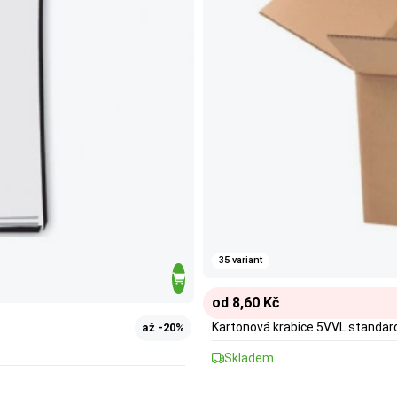
35 variant
od 8,60 Kč
Kartonová krabice 5VVL standar
až -20%
Skladem