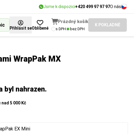
Jsme k dispozici
+420 499 97 97 97
O nás
Prázdný košík
bic
K POKLADNĚ
Přihlásit se
Oblíbené
s DPH
bez DPH
Geami WrapPak MX
a byl nahrazen.
u
nad 5 000 Kč
rapPak EX Mini