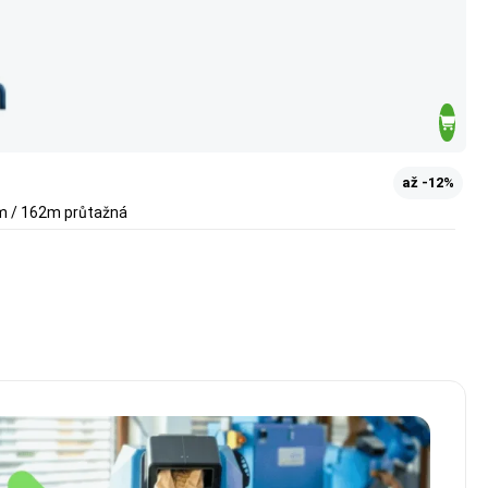
až -12%
µm / 162m průtažná