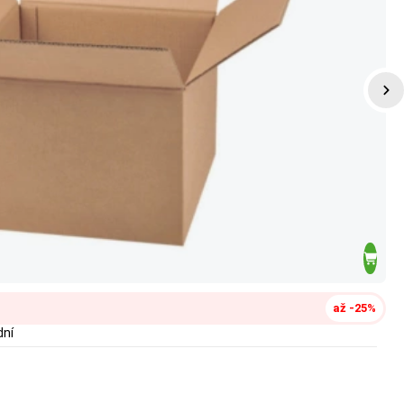
až -25%
dní