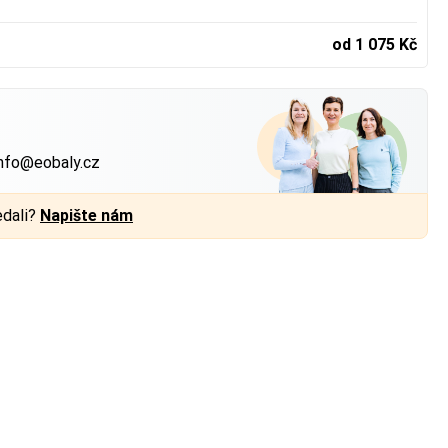
od 1 075 Kč
?
nfo@eobaly.cz
edali?
Napište nám