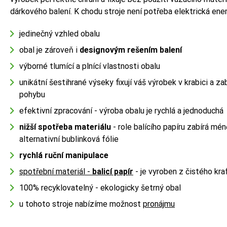
dárkového balení. K chodu stroje není potřeba elektrická ener
jedinečný vzhled obalu
obal je zároveň i
designovým rešením balení
výborné tlumící a plnící vlastnosti obalu
unikátní šestihrané výseky fixují váš výrobek v krabici a 
pohybu
efektivní zpracování - výroba obalu je rychlá a jednoduchá
nižší spotřeba materiálu
- role balícího papíru zabírá mé
alternativní bublinková fólie
rychlá ruční manipulace
spotřební materiál -
balicí papír
- je vyroben z čistého kr
100% recyklovatelný - ekologicky šetrný obal
u tohoto stroje nabízíme možnost
pronájmu