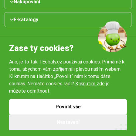
Nakupování
E-katalogy
Zase ty cookies?
Ano, je to tak. I Eobaly.cz používají cookies. Primárně k
tomu, abychom vám zpříjemnili plavbu naším webem.
Naše pobočky:
Kliknutím na tlačítko „Povolit“ nám k tomu dáte
souhlas. Nemáte cookies rádi?
Kliknutím zde
je
můžete odmítnout.
Obchodní podmínky
Ochrana osobníchů údajů
Povolit vše
© 2026 Servisbal Obaly s.r.o. Všechna práva vyhrazena.
Nastavení