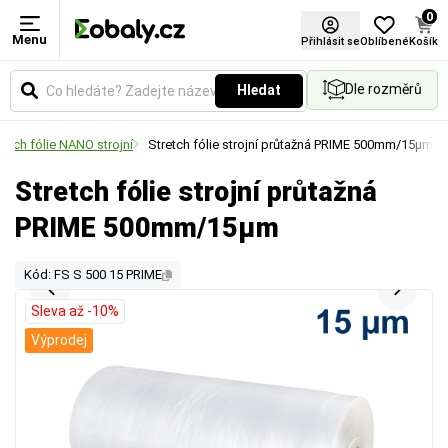
0
Menu
Přihlásit se
Oblíbené
Košík
Dle rozměrů
Hledat
retch fólie NANO strojní
Stretch fólie strojní průtažná PRIME 500mm/15µm
Stretch fólie strojní průtažná
PRIME 500mm/15µm
Kód: FS S 500 15 PRIME
Sleva až -10%
Výprodej