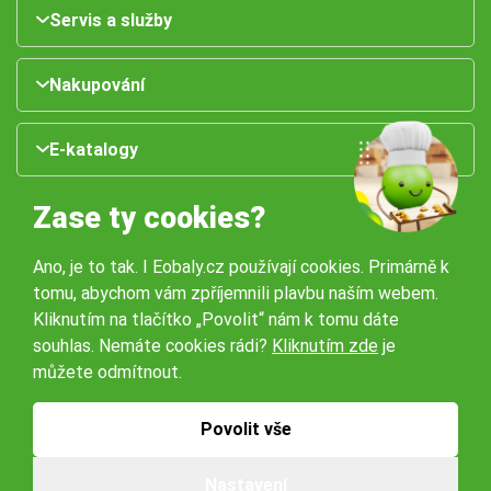
Servis a služby
Nakupování
E-katalogy
Zase ty cookies?
Ano, je to tak. I Eobaly.cz používají cookies. Primárně k
tomu, abychom vám zpříjemnili plavbu naším webem.
Kliknutím na tlačítko „Povolit“ nám k tomu dáte
souhlas. Nemáte cookies rádi?
Kliknutím zde
je
Naše pobočky:
můžete odmítnout.
Obchodní podmínky
Ochrana osobníchů údajů
Povolit vše
Nastavení