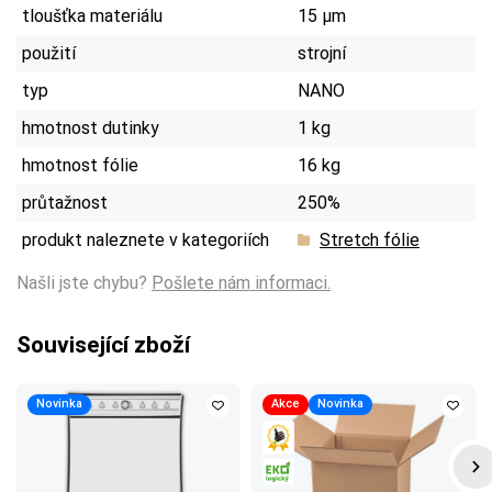
tloušťka materiálu
15 µm
použití
strojní
typ
NANO
hmotnost dutinky
1 kg
hmotnost fólie
16 kg
průtažnost
250%
produkt naleznete v kategoriích
Stretch fólie
Našli jste chybu?
Pošlete nám informaci.
Související zboží
Novinka
Akce
Novinka