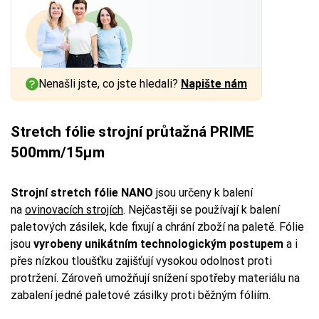
Nenašli jste, co jste hledali?
Napište nám
Stretch fólie strojní průtažná PRIME
500mm/15µm
Strojní stretch fólie
NANO
jsou určeny k balení
na
ovinovacích strojích
. Nejčastěji se používají k balení
paletových zásilek, kde fixují a chrání zboží na paletě. Fólie
jsou
vyrobeny unikátním technologickým postupem
a i
přes nízkou tloušťku zajišťují vysokou odolnost proti
protržení. Zároveň umožňují snížení spotřeby materiálu na
zabalení jedné paletové zásilky proti běžným fóliím.