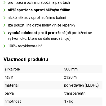
pro fixaci a ochranu zboží na paletách
nižší spotřeba oproti běžným fóliím
nízké náklady oproti ručnímu balení
lze použít i na ostré hrany vlnité lepenky
vysoká odolnost proti protržení
(při protržení se
vytvoří oko, které se dále nerozšiřuje)
100% recyklovatelná
Vlastnosti produktu
šířka role
500 mm
návin
2320 m
materiál
polyethylen (LLDPE)
barva
transparentní
hmotnost
17 kg