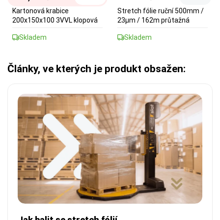
Kartonová krabice
Stretch fólie ruční 500mm /
200x150x100 3VVL klopová
23µm / 162m průtažná
Skladem
Skladem
Články, ve kterých je produkt obsažen:
Jak balit se stretch fólií