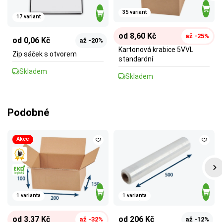
35 variant
17 variant
od 8,60 Kč
až -25%
od 0,06 Kč
až -20%
Kartonová krabice 5VVL
Zip sáček s otvorem
standardní
Skladem
Skladem
Podobné
Akce
1 varianta
1 varianta
od 3,37 Kč
od 206 Kč
až -32%
až -12%