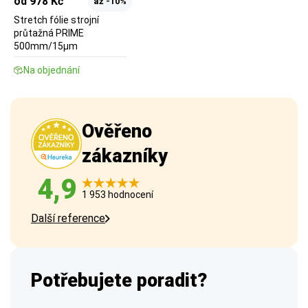
od 978 Kč
až -10%
Stretch fólie strojní
průtažná PRIME
500mm/15µm
Na objednání
Ověřeno
zákazníky
4,9
1 953 hodnocení
Další reference
Potřebujete poradit?