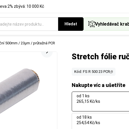
eva 2% zbývá: 10 000 Kč
Vyhledávač kra
Hledat
ruční 500mm / 23µm / průtažná PCR
Stretch fólie r
Kód: FS R 500 23 PCR
Nakupte víc a ušetříte
od 1 ks
265,15 Kč/ks
od 18 ks
254,54 Kč/ks