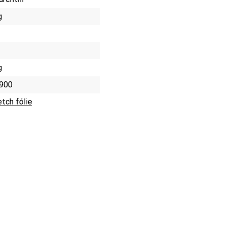
g
g
900
etch fólie