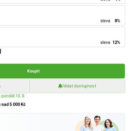
sleva
8%
sleva
12%
H
Koupit
h
hlídat dostupnost
 pondělí 10. 8.
u
nad 5 000 Kč
?