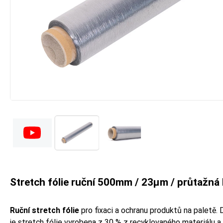
Stretch fólie ruční 500mm / 23µm / průtažná
Ruční stretch fólie
pro fixaci a ochranu produktů na paletě. 
je stretch fólie vyrobena z 30 % z recyklovaného materiálu a 