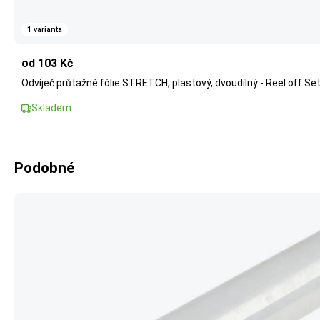
1 varianta
od 103 Kč
Odvíječ průtažné fólie STRETCH, plastový, dvoudílný - Reel off Se
Skladem
Podobné