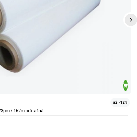
až -12%
/ 23µm / 162m průtažná