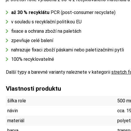
až 30 % recyklátu
PCR (post-consumer recyclate)
v souladu s recyklační politikou EU
fixace a ochrana zboží na paletách
zpevňuje celé balení
nahrazuje fixaci zboží páskami nebo paletizačními pytli
100% recyklovatelné
Další typy a barevné varianty naleznete v kategorii
stretch f
Vlastnosti produktu
šířka role
500 
návin
cca. 1
materiál
polyet
barva
transp