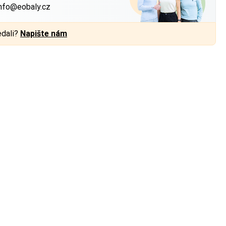
nfo@eobaly.cz
edali?
Napište nám