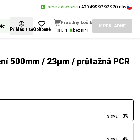
Jsme k dispozici
+420 499 97 97 97
O nás
Prázdný košík
bic
K POKLADNĚ
Přihlásit se
Oblíbené
s DPH
bez DPH
uční 500mm / 23µm / průtažná PCR
sleva
0%
sleva
4%