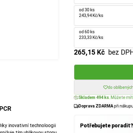
od 30 ks
243,94 Kč/ks
od 60 ks
233,33 Kč/ks
265,15 Kč
bez DP
do oblíbenýc
Skladem 494 ks
. Můžete mít:
Doprava ZDARMA
při nákup
 PCR
Potřebujete poradit
Díky inovativní technoloogii
snižuje tím uhlíkovou stopu.