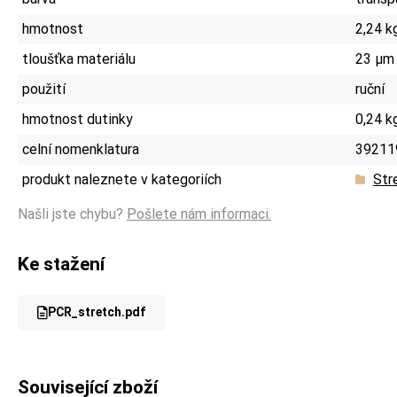
hmotnost
2,24 k
tloušťka materiálu
23 µm
použití
ruční
hmotnost dutinky
0,24 k
celní nomenklatura
39211
produkt naleznete v kategoriích
Str
Našli jste chybu?
Pošlete nám informaci.
Ke stažení
PCR_stretch.pdf
Související zboží