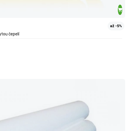
až -5%
ytou čepelí