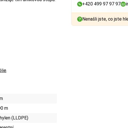
+420 499 97 97 97
i
Nenašli jste, co jste hl
ólie
.
mm
90 m
hylen (LLDPE)
arentní