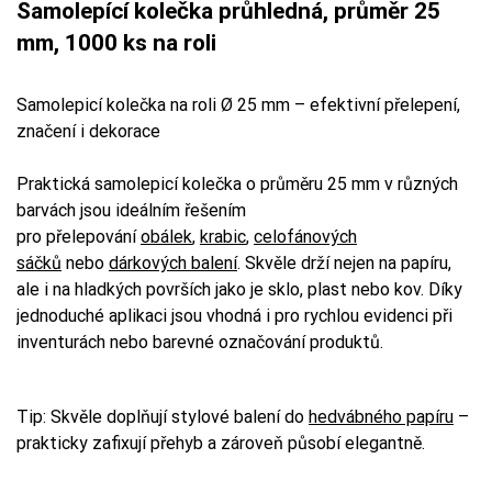
Samolepící kolečka průhledná, průměr 25
mm, 1000 ks na roli
Samolepicí kolečka na roli Ø 25 mm – efektivní přelepení,
značení i dekorace
Praktická samolepicí kolečka o průměru 25 mm v různých
barvách jsou ideálním řešením
pro přelepování
obálek
,
krabic
,
celofánových
sáčků
nebo
dárkových balení
. Skvěle drží nejen na papíru,
ale i na hladkých površích jako je sklo, plast nebo kov. Díky
jednoduché aplikaci jsou vhodná i pro rychlou evidenci při
inventurách nebo barevné označování produktů.
Tip: Skvěle doplňují stylové balení do
hedvábného papíru
–
prakticky zafixují přehyb a zároveň působí elegantně.