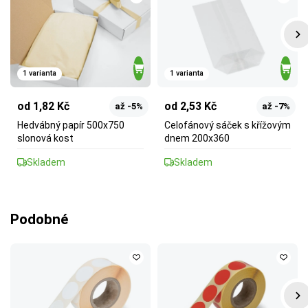
1 varianta
1 varianta
od 1,82 Kč
od 2,53 Kč
až -5%
až -7%
Hedvábný papír 500x750
Celofánový sáček s křížovým
slonová kost
dnem 200x360
Skladem
Skladem
Podobné