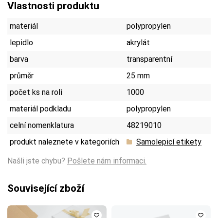
Vlastnosti produktu
materiál
polypropylen
lepidlo
akrylát
barva
transparentní
průměr
25 mm
počet ks na roli
1000
materiál podkladu
polypropylen
celní nomenklatura
48219010
produkt naleznete v kategoriích
Samolepicí etikety
Našli jste chybu?
Pošlete nám informaci.
Související zboží