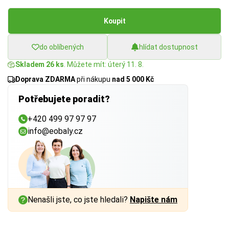
Koupit
do oblíbených
hlídat dostupnost
Skladem 26 ks
. Můžete mít: úterý 11. 8.
Doprava ZDARMA
při nákupu
nad 5 000 Kč
Potřebujete poradit?
+420 499 97 97 97
info@eobaly.cz
Nenašli jste, co jste hledali?
Napište nám