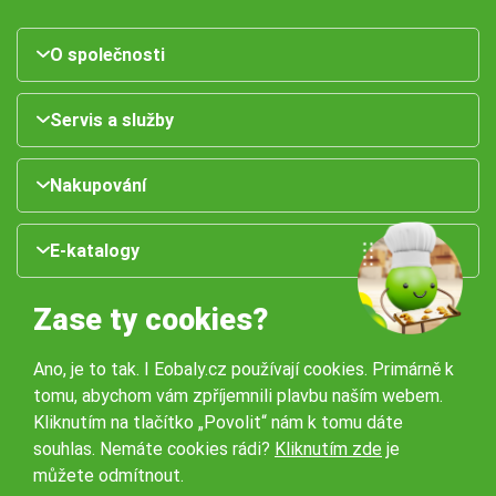
O společnosti
Servis a služby
Nakupování
E-katalogy
Zase ty cookies?
Ano, je to tak. I Eobaly.cz používají cookies. Primárně k
tomu, abychom vám zpříjemnili plavbu naším webem.
Kliknutím na tlačítko „Povolit“ nám k tomu dáte
souhlas. Nemáte cookies rádi?
Kliknutím zde
je
Naše pobočky:
můžete odmítnout.