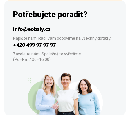
Potřebujete poradit?
info@eobaly.cz
Napište nám. Rádi Vám odpovíme na všechny dotazy.
+420 499 97 97 97
Zavolejte nám. Společně to vyřešíme.
(Po–Pá: 7:00–16:00)