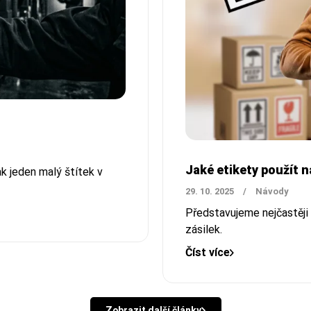
Jaké etikety použít n
ak jeden malý štítek v
29. 10. 2025
/
Návody
Představujeme nejčastěji 
zásilek.
Číst více
Zobrazit další články