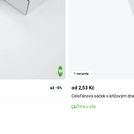
1 varianta
od 2,53 Kč
až -5%
Celofánový sáček s křížovým d
Zítra u vás