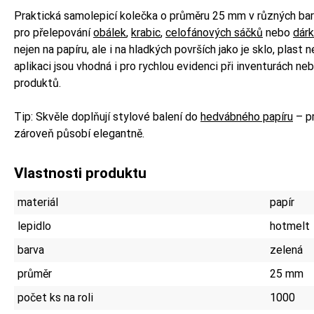
Praktická samolepicí kolečka o průměru 25 mm v různých bar
pro přelepování
obálek
,
krabic
,
celofánových sáčků
nebo
dárk
nejen na papíru, ale i na hladkých površích jako je sklo, plast
aplikaci jsou vhodná i pro rychlou evidenci při inventurách n
produktů.
Tip: Skvěle doplňují stylové balení do
hedvábného papíru
– pr
zároveň působí elegantně.
Vlastnosti produktu
materiál
papír
lepidlo
hotmelt
barva
zelená
průměr
25 mm
počet ks na roli
1000