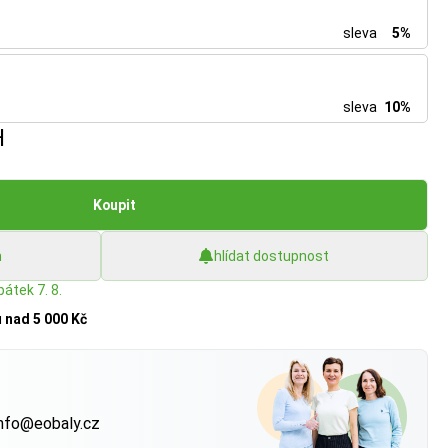
sleva
5%
sleva
10%
H
Koupit
h
hlídat dostupnost
pátek 7. 8.
u
nad 5 000 Kč
?
nfo@eobaly.cz