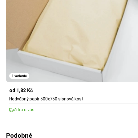
1 varianta
od 1,82 Kč
Hedvábný papír 500x750 slonová kost
Zítra u vás
Podobné