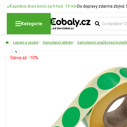
Expedice dnes končí za 9 hod. 19 min
Do dopravy zdarma zbývá: 
Kategorie
Lepení a vázání
Samolepicí etikety
Samolepicí značkovací kolečka
Sleva až -10%