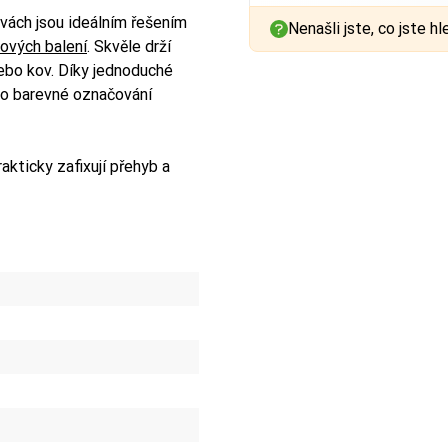
vách jsou ideálním řešením
Nenašli jste, co jste hl
ových balení
. Skvěle drží
 nebo kov. Díky jednoduché
ebo barevné označování
akticky zafixují přehyb a