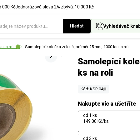
5 000 Kč
Jednorázová sleva 2% zbývá: 10 000 Kč
Vyhledávač kra
Hledat
 na roli 🟢
Samolepící kolečka zelená, průměr 25 mm, 1000 ks na roli
Samolepící kol
ks na roli
Kód: KSR 04
Nakupte víc a ušetříte
od 1 ks
149,00 Kč/ks
od 3 ks