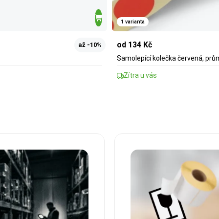
1 varianta
od 134 Kč
až -10%
Samolepící kolečka červená, prům
Zítra u vás