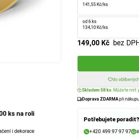
141,55 Kč/ks
od 6 ks
134,10 Kč/ks
149,00 Kč
bez DP
do oblíbenýc
Skladem 58 ks
. Můžete mít: 
Doprava ZDARMA
při nákup
0 ks na roli
Potřebujete poradit
ačení i dekorace
+420 499 97 97 97
i