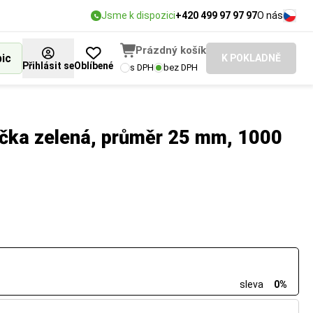
Jsme k dispozici
+420 499 97 97 97
O nás
Prázdný košík
bic
K POKLADNĚ
Přihlásit se
Oblíbené
s DPH
bez DPH
ečka zelená, průměr 25 mm, 1000
sleva
0%