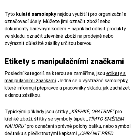
Tyto
kulaté samolepky
najdou využití i pro organizační a
označovací účely. Můžete jimi označit zboží nebo
dokumenty barevným kódem – například odlišit produkty
ve skladu, označit zlevněné zboží na prodejně nebo
zvýraznit důležité zásilky určitou barvou.
Etikety s manipulačními značkami
Poslední kategorií, na kterou se zaměříme, jsou
etikety s
manipulačními značkami
. Jedná se o výstražné samolepky,
které informují přepravce a pracovníky skladu, jak zacházet
s danou zásilkou.
Typickými příklady jsou štítky
„KŘEHKÉ, OPATRNĚ“
pro
křehké zboží, štítky se symboly šipek
„TÍMTO SMĚREM
NAHORU“
pro označení správné polohy balíku, nebo symbol
deštníku s přeškrtnutými kapkami
„CHRÁNIT PŘED