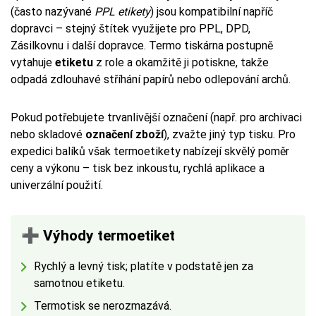
(často nazývané
PPL etikety
) jsou kompatibilní napříč
dopravci – stejný štítek využijete pro PPL, DPD,
Zásilkovnu i další dopravce. Termo tiskárna postupně
vytahuje
etiketu
z role a okamžitě ji potiskne, takže
odpadá zdlouhavé stříhání papírů nebo odlepování archů.
Pokud potřebujete trvanlivější označení (např. pro archivaci
nebo skladové
označení zboží
), zvažte jiný typ tisku. Pro
expedici balíků však termoetikety nabízejí skvělý poměr
ceny a výkonu – tisk bez inkoustu, rychlá aplikace a
univerzální použití.
➕ Výhody termoetiket
Rychlý a levný tisk; platíte v podstatě jen za
samotnou etiketu.
Termotisk se nerozmazává.