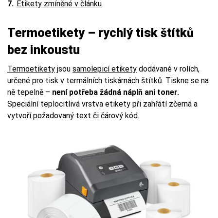
Etikety zmíněné v článku
Termoetikety – rychlý tisk štítků
bez inkoustu
Termoetikety
jsou
samolepicí etikety
dodávané v rolích,
určené pro tisk v termálních tiskárnách štítků. Tiskne se na
ně tepelně –
není potřeba žádná náplň ani toner.
Speciální teplocitlivá vrstva etikety při zahřátí zčerná a
vytvoří požadovaný text či čárový kód.