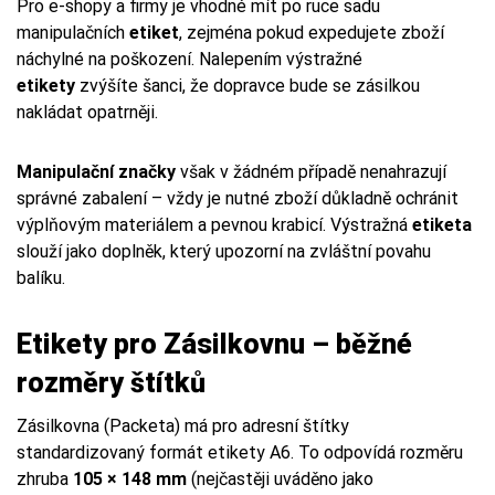
Pro e-shopy a firmy je vhodné mít po ruce sadu
manipulačních
etiket
, zejména pokud expedujete zboží
náchylné na poškození. Nalepením výstražné
etikety
zvýšíte šanci, že dopravce bude se zásilkou
nakládat opatrněji.
Manipulační značky
však v žádném případě nenahrazují
správné zabalení – vždy je nutné zboží důkladně ochránit
výplňovým materiálem a pevnou krabicí. Výstražná
etiketa
slouží jako doplněk, který upozorní na zvláštní povahu
balíku.
Etikety pro Zásilkovnu – běžné
rozměry štítků
Zásilkovna (Packeta) má pro adresní štítky
standardizovaný formát etikety A6. To odpovídá rozměru
zhruba
105 × 148 mm
(nejčastěji uváděno jako