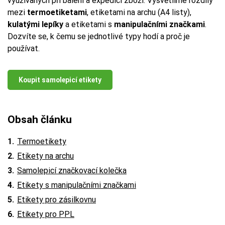
využívaných při balení a expedici zboží. Vysvětlíme rozdíly
mezi
termoetiketami
, etiketami na archu (A4 listy),
kulatými lepíky
a etiketami s
manipulačními značkami
.
Dozvíte se, k čemu se jednotlivé typy hodí a proč je
používat.
Koupit samolepicí etikety
Obsah článku
Termoetikety
Etikety na archu
Samolepicí značkovací kolečka
Etikety s manipulačními značkami
Etikety pro zásilkovnu
Etikety pro PPL