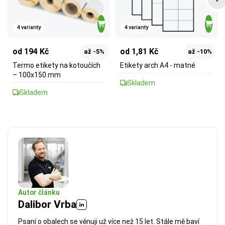
4 varianty
4 varianty
od 194 Kč
od 1,81 Kč
až -5%
až -10%
Termo etikety na kotoučích
Etikety arch A4 - matné
– 100x150 mm
Skladem
Skladem
Autor článku
Dalibor Vrba
Psaní o obalech se věnuji už více než 15 let. Stále mě baví