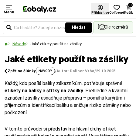
0
Menu
Přihlásit se
Oblíbené
Košík
Dle rozměrů
Hledat
Návody
Jaké etikety použít na zásilky
Jaké etikety použít na zásilky
Zpět na články
/
Autor: Dalibor Vrba
/
29.10.2025
NÁVODY
Každý, kdo posílá balíky zákazníkům, potřebuje správné
etikety na balíky
a
štítky na zásilky
. Přehledné a kvalitní
označení zásilky usnadňuje přepravu – pomáhá kurýrům i
příjemcům s identifikací balíku a snižuje riziko záměny nebo
poškození.
V tomto průvodci si představíme hlavní druhy etiket