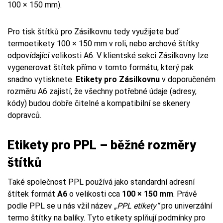
100 × 150 mm).
Pro tisk štítků pro Zásilkovnu tedy využijete buď
termoetikety 100 × 150 mm v roli, nebo archové štítky
odpovídající velikosti A6. V klientské sekci Zásilkovny lze
vygenerovat štítek přímo v tomto formátu, který pak
snadno vytisknete.
Etikety pro Zásilkovnu
v doporučeném
rozměru A6 zajistí, že všechny potřebné údaje (adresy,
kódy) budou dobře čitelné a kompatibilní se skenery
dopravců.
Etikety pro PPL – běžné rozměry
štítků
Také společnost PPL používá jako standardní adresní
štítek formát
A6
o velikosti cca
100 × 150 mm
. Právě
podle PPL se u nás vžil název
„PPL etikety“
pro univerzální
termo štítky na balíky. Tyto etikety splňují podmínky pro