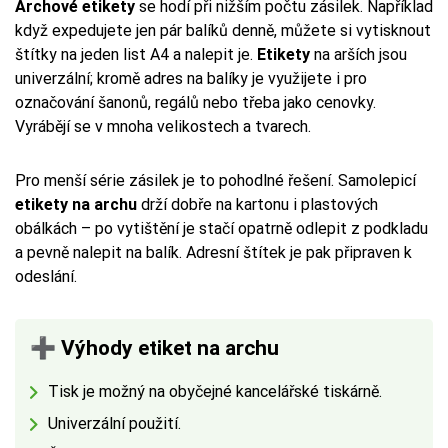
Archové etikety
se hodí při nižším počtu zásilek. Například
když expedujete jen pár balíků denně, můžete si vytisknout
štítky na jeden list A4 a nalepit je.
Etikety
na arších jsou
univerzální; kromě adres na balíky je využijete i pro
označování šanonů, regálů nebo třeba jako cenovky.
Vyrábějí se v mnoha velikostech a tvarech.
Pro menší série zásilek je to pohodlné řešení. Samolepicí
etikety na archu
drží dobře na kartonu i plastových
obálkách – po vytištění je stačí opatrně odlepit z podkladu
a pevně nalepit na balík. Adresní štítek je pak připraven k
odeslání.
➕ Výhody etiket na archu
Tisk je možný na obyčejné kancelářské tiskárně.
Univerzální použití.