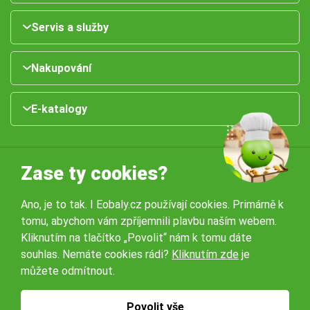
Servis a služby
Nakupování
E-katalogy
Zase ty cookies?
Ano, je to tak. I Eobaly.cz používají cookies. Primárně k
tomu, abychom vám zpříjemnili plavbu naším webem.
Naše pobočky:
Kliknutím na tlačítko „Povolit“ nám k tomu dáte
souhlas. Nemáte cookies rádi?
Kliknutím zde
je
můžete odmítnout.
Obchodní podmínky
Ochrana osobníchů údajů
Povolit vše