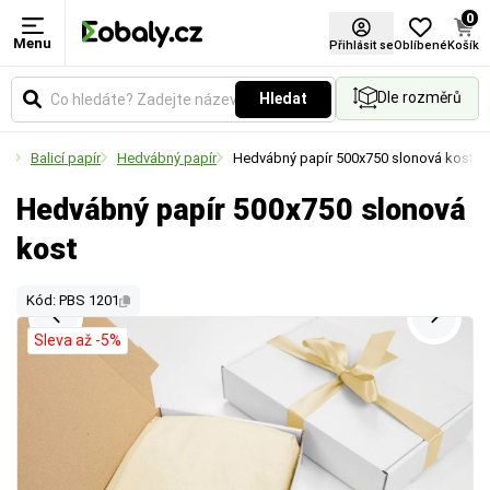
0
Menu
Přihlásit se
Oblíbené
Košík
Dle rozměrů
Hledat
hů
Balicí papír
Hedvábný papír
Hedvábný papír 500x750 slonová kost
Hedvábný papír 500x750 slonová
kost
Kód: PBS 1201
Sleva až -5%