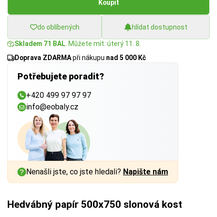
Koupit
do oblíbených
hlídat dostupnost
Skladem 71 BAL
. Můžete mít: úterý 11. 8.
Doprava ZDARMA
při nákupu
nad 5 000 Kč
Potřebujete poradit?
+420 499 97 97 97
info@eobaly.cz
Nenašli jste, co jste hledali?
Napište nám
Hedvábný papír 500x750 slonová kost