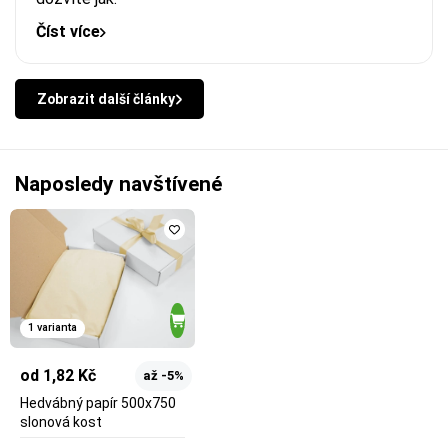
Číst více
Zobrazit další články
Naposledy navštívené
1 varianta
od 1,82 Kč
až -5%
Hedvábný papír 500x750
slonová kost