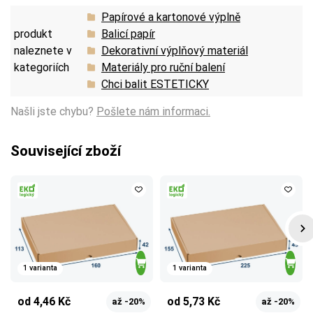
Papírové a kartonové výplně
produkt
Balicí papír
naleznete v
Dekorativní výplňový materiál
kategoriích
Materiály pro ruční balení
Chci balit ESTETICKY
Našli jste chybu?
Pošlete nám informaci.
Související zboží
1 varianta
1 varianta
od 4,46 Kč
od 5,73 Kč
až -20%
až -20%