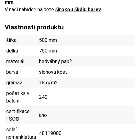
mm
.
V naší nabídce najdete
širokou škálu barev
.
Vlastnosti produktu
šířka
500 mm
délka
750 mm
materiál
hedvábný papír
barva
slonová kost
gramáž
18 g/m2
počet ks v
240
balení
certifikace
ano
FSC®
celní
48119000
nomenklatura