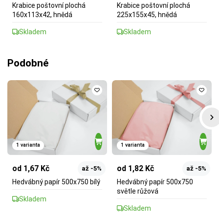
Krabice poštovní plochá
Krabice poštovní plochá
160x113x42, hnědá
225x155x45, hnědá
Skladem
Skladem
Podobné
1 varianta
1 varianta
od 1,67 Kč
od 1,82 Kč
až -5%
až -5%
Hedvábný papír 500x750 bílý
Hedvábný papír 500x750
světle růžová
Skladem
Skladem