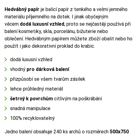
Hedvábný papír
je balicí papír z tenkého a velmi jemného
materiálu příjemného na dotek. I jinak obyčejným
věcem
dodá luxusní vzhled
, proto se nejčastěji používá při
balení kosmetiky, skla, porcelánu, bižuterie nebo
oblečení. Hedvábným papírem můžete zboží obalit nebo ho
použít i jako dekorativní proklad do krabic.
dodá luxusní vzhled
vhodný
pro dárková balení
přizpůsobí se všem tvarům zásilek
lehce průhledný materiál
šetrný k povrchům
citlivým na poškrábání
snadná manipulace
100% recyklovatelný
Jedno balení obsahuje 240 ks archů o rozměrech
500x750