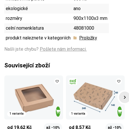
ekologické
ano
rozměry
900x1100x3 mm
celní nomenklatura
48081000
produkt naleznete v kategoriích
Proložky
Našli jste chybu?
Pošlete nám informaci.
Související zboží
1 varianta
1 varianta
od 19,62 Kč
od 8,57 Kč
až -10%
až -10%