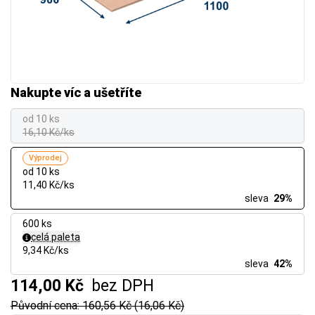
Nakupte víc a ušetříte
od 10 ks
16,10 Kč/ks
Výprodej
od 10 ks
11,40 Kč/ks
sleva
29%
600 ks
celá paleta
9,34 Kč/ks
sleva
42%
114,00 Kč
bez DPH
Původní cena: 160,56 Kč (16,06 Kč)