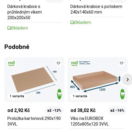
Dárková krabice s
Dárková krabice s potiskem
průhledným víkem
240x140x60 mm
200x200x50
Skladem
Skladem
Podobné
1 varianta
1 varianta
od 2,92 Kč
od 38,02 Kč
až -12%
až -16%
Proložka kartonová 290x190
Víko na EUROBOX
3VVL
1205x805x120 3VVL