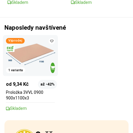
Skladem
Skladem
Naposledy navštívené
Výprodej
1 varianta
od 9,34 Kč
až -42%
Proložka 3VVL 0900
900x1100x3
Skladem