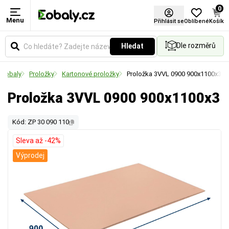
0
Menu
Přihlásit se
Oblíbené
Košík
Dle rozměrů
Hledat
vé obaly
Proložky
Kartonové proložky
Proložka 3VVL 0900 900x1100x3
Proložka 3VVL 0900 900x1100x3
Kód: ZP 30 090 110
Sleva až -42%
Výprodej