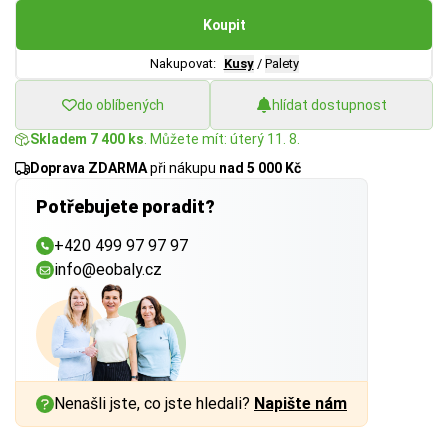
Koupit
Nakupovat:
Kusy
/
Palety
do oblíbených
hlídat dostupnost
Skladem 7 400 ks
. Můžete mít: úterý 11. 8.
Doprava ZDARMA
při nákupu
nad 5 000 Kč
Potřebujete poradit?
+420 499 97 97 97
info@eobaly.cz
Nenašli jste, co jste hledali?
Napište nám